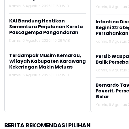
Oknum Linmas
Kamis, 6 Agustus 2026 | 11:59 WIB
Kamis, 6 Agustus 2
KAI Bandung Hentikan
Infantino Dis
Sementara Perjalanan Kereta
Begini Strate
Pascagempa Pangandaran
Pertahankan
Kamis, 6 Agustus 2026 | 10:26 WIB
Kamis, 6 Agustus 
Terdampak Musim Kemarau,
Persib Wasp
Wilayah Kabupaten Karawang
Balik Perseb
Kekeringan Makin Meluas
Kamis, 6 Agustus 
Kamis, 6 Agustus 2026 | 10:12 WIB
Bernardo Tav
Favorit, Pers
Gelar
Kamis, 6 Agustus 
BERITA REKOMENDASI PILIHAN