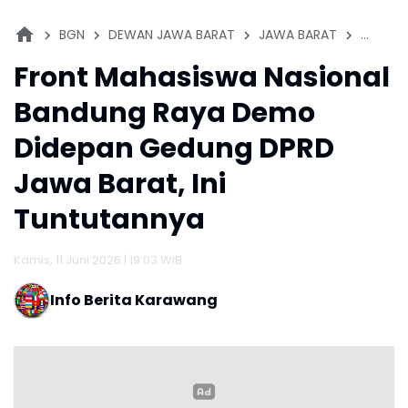
BGN
DEWAN JAWA BARAT
JAWA BARAT
PENDID
Front Mahasiswa Nasional
Bandung Raya Demo
Didepan Gedung DPRD
Jawa Barat, Ini
Tuntutannya
Kamis, 11 Juni 2026 | 19:03 WIB
Info Berita Karawang