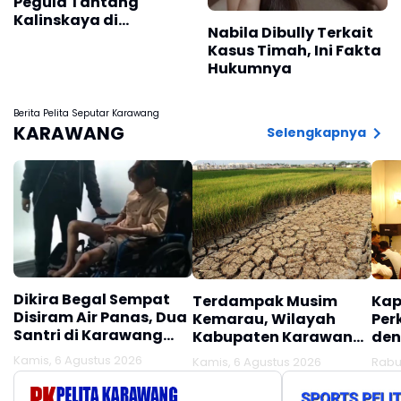
Pegula Tantang
Kalinskaya di
Nabila Dibully Terkait
Perempat Final DC
Kasus Timah, Ini Fakta
Open
Hukumnya
Berita Pelita Seputar Karawang
KARAWANG
Selengkapnya
Dikira Begal Sempat
Terdampak Musim
Kap
Disiram Air Panas, Dua
Kemarau, Wilayah
Per
Santri di Karawang
Kabupaten Karawang
den
Terluka Akibat Aksi
Kekeringan Makin
Mel
Kamis, 6 Agustus 2026
Kamis, 6 Agustus 2026
Rabu
Oknum Linmas
Meluas
Ber