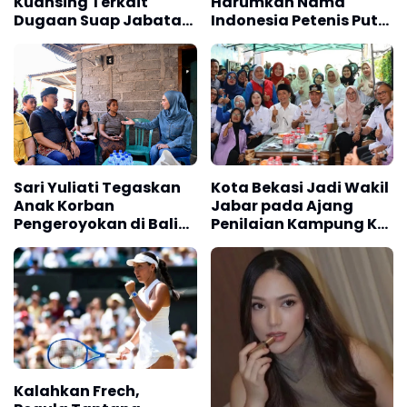
Kuansing Terkait
Harumkan Nama
Dugaan Suap Jabatan
Indonesia Petenis Putri
dan Gratifikasi
Tanah Air Cetak
Sejarah
Sari Yuliati Tegaskan
Kota Bekasi Jadi Wakil
Anak Korban
Jabar pada Ajang
Pengeroyokan di Bali
Penilaian Kampung KB
Berhak Raih Masa
Tingkat Nasional
Depan yang Lebih Baik
Kalahkan Frech,