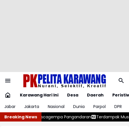
Karawang Hari Ini
Desa
Daerah
Peristi
Jabar
Jakarta
Nasional
Dunia
Parpol
DPR
a Pangandaran
Breaking News
Terdampak Musim Kemarau, Wilayah Kabupaten