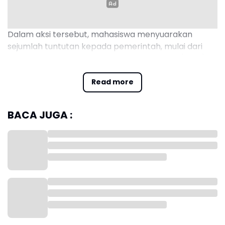
Dalam aksi tersebut, mahasiswa menyuarakan
sejumlah tuntutan kepada pemerintah, mulai dari
penghentian Program Makan Bergizi Gratis (MBG),
penurunan harga BBM, hingga pendidikan gratis bagi
seluruh rakyat.
Read more
BACA JUGA :