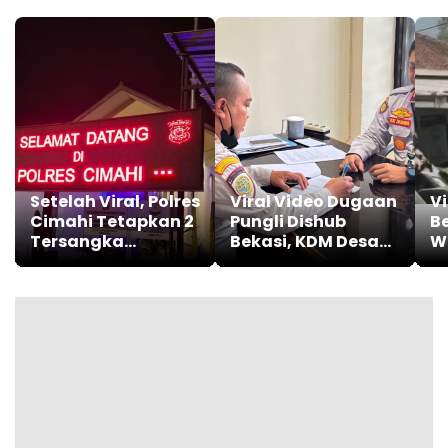
Setelah Viral, Polres
Viral Video Dugaan
V
Cimahi Tetapkan 2
Pungli Dishub
Be
Tersangka
Bekasi, KDM Desak
W
Penganiayaan
Sanksi Tegas
K
Anak Usia Lima
Ju
Tahun
Di