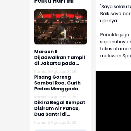
Pelita Hari Ini
"Saya selalu
Baik saya ber
ujarnya.
Ronaldo juga
sepenuhnya m
fokus utama 
Maroon 5
melawan Spa
Dijadwalkan Tampil
di Jakarta pada
Februari 2027
Kamis, 6 Agustus 2026
Pisang Goreng
Sambal Roa, Gurih
Pedas Menggoda
Kamis, 6 Agustus 2026
Dikira Begal Sempat
Disiram Air Panas,
Dua Santri di
Karawang Terluka
Kamis, 6 Agustus 2026
Akibat Aksi Oknum