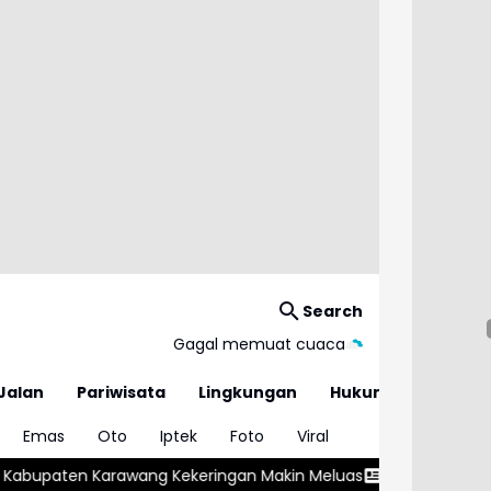
Search
Gagal memuat cuaca
Jalan
Pariwisata
Lingkungan
Hukum
Emas
Oto
Iptek
Foto
Viral
ng Kekeringan Makin Meluas
Ahli Waris Segel SDN 026 Bojongl