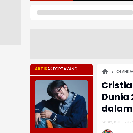
ARTIS
AKTOR
TAYANG
OLAHRA
Cristi
Dunia 
dalam
Senin, 6 Juli 202