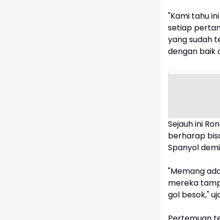
"Kami tahu in
setiap pertan
yang sudah te
dengan baik 
Sejauh ini Ro
berharap bis
Spanyol dem
"Memang ada 
mereka tampil
gol besok," uj
Pertemuan ter