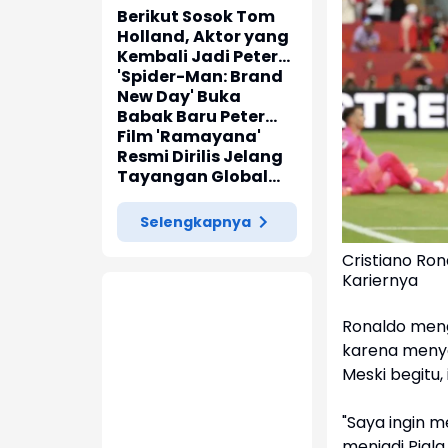
Berikut Sosok Tom
Holland, Aktor yang
Kembali Jadi Peter
Parker di 'Spider-
'Spider-Man: Brand
Man: Brand New Day'
New Day' Buka
Babak Baru Peter
Parker di Marvel
Film 'Ramayana'
Cinematic Universe
Resmi Dirilis Jelang
Tayangan Global
pada November
2026
Selengkapnya
Cristiano Ron
Kariernya
Ronaldo meng
karena menyad
Meski begitu,
"Saya ingin 
menjadi Piala