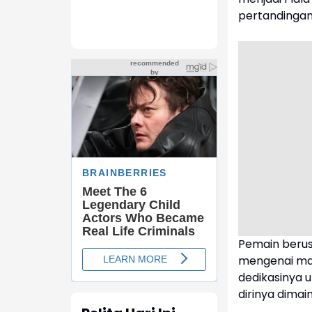
pertandingan 
Pemain berusi
mengenai ma
dedikasinya u
dirinya dimai