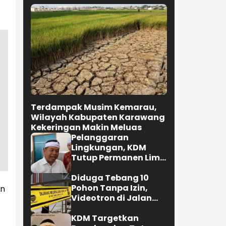
Terdampak Musim Kemarau,
Wilayah Kabupaten Karawang
Kekeringan Makin Meluas
Pelanggaran
Lingkungan, KDM
Tutup Permanen Lima
Tambang Batu Kapur
di Cipatat
Diduga Tebang 10
Pohon Tanpa Izin,
an
Videotron di Jalan
R.E. Martadinata
Bandung Disegel
KDM Targetkan