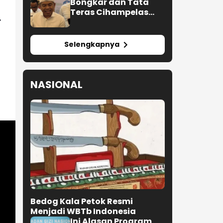
Bongkar dan Tata
Teras Cihampelas
Beres Oktober 2026
"
Selengkapnya
NASIONAL
Bedog Kala Petok Resmi
Menjadi WBTb Indonesia
Ini Alasan Program