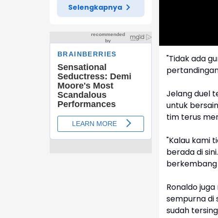
Linmas
Selengkapnya
"Tidak ada g
pertandingan
Jelang duel t
untuk bersai
tim terus me
"Kalau kami t
berada di sin
berkembang d
Ronaldo juga
sempurna di 
sudah tersing