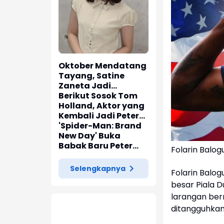
Oktober Mendatang
Tayang, Satine
Zaneta Jadi
Pemeran Utama Film
Berikut Sosok Tom
Siti Si Vampir
Holland, Aktor yang
Kembali Jadi Peter
Parker di 'Spider-
'Spider-Man: Brand
Man: Brand New Day'
New Day' Buka
Babak Baru Peter
Folarin Balog
Parker di Marvel
Cinematic Universe
Selengkapnya
Folarin Balog
besar Piala D
larangan ber
ditangguhka