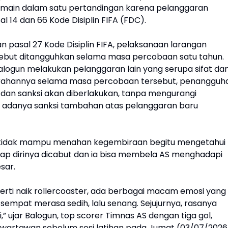
main dalam satu pertandingan karena pelanggaran
l 14 dan 66 Kode Disiplin FIFA (FDC).
n pasal 27 Kode Disiplin FIFA, pelaksanaan larangan
ebut ditangguhkan selama masa percobaan satu tahun.
Balogun melakukan pelanggaran lain yang serupa sifat da
arahannya selama masa percobaan tersebut, penangguh
 dan sanksi akan diberlakukan, tanpa mengurangi
 adanya sanksi tambahan atas pelanggaran baru
 tidak mampu menahan kegembiraan begitu mengetahui
dap dirinya dicabut dan ia bisa membela AS menghadapi
esar.
erti naik rollercoaster, ada berbagai macam emosi yang
sempat merasa sedih, lalu senang. Sejujurnya, rasanya
,” ujar Balogun, top scorer Timnas AS dengan tiga gol,
wartawan sebelum sesi latihan pada Jumat (03/07/2026