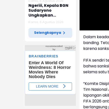
Kamis, 6 Agustus 2026
Indramayu
Ngeriii, Kepala BGN
Sudaryono
Ungkapkan
Diketemukan Ada 6
Kamis, 6 Agustus 2026
Juta Data Ganda
Siswa Penerima MBG
Selengkapnya
Dalam keadaa
banding. Tet
karena sanks
FIFA sendiri
bahwa sanksi
selama satu t
“Komite Disip
Tim Nasional 
lapangan aki
FIFA 2026 an
berlangsung p