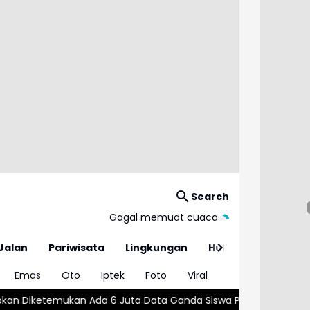
Search
Gagal memuat cuaca
Jalan
Pariwisata
Lingkungan
Hukum
Emas
Oto
Iptek
Foto
Viral
a 6 Juta Data Ganda Siswa Penerima MBG
Wajar atau Bahaya? 