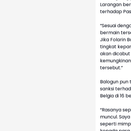
Larangan ber
terhadap Pasa
“Sesuai denga
bermain ters
Jika Folarin 
tingkat kep
akan dicabut
kemungkinan
tersebut.”
Balogun pun
sanksi terha
Belgia di 16 b
“Rasanya sep
muncul. Saya 
seperti mimpi
kepada para 