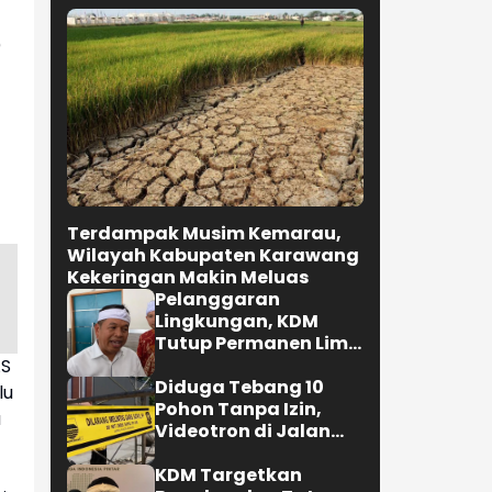
)
Terdampak Musim Kemarau,
Wilayah Kabupaten Karawang
Kekeringan Makin Meluas
Pelanggaran
Lingkungan, KDM
Tutup Permanen Lima
Tambang Batu Kapur
AS
di Cipatat
Diduga Tebang 10
lu
Pohon Tanpa Izin,
u
Videotron di Jalan
R.E. Martadinata
Bandung Disegel
KDM Targetkan