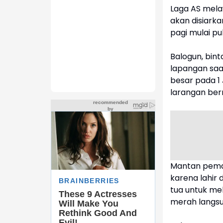
Laga AS mela
akan disiark
pagi mulai pu
Balogun, bin
lapangan saa
besar pada 1 
larangan ber
Mantan pema
karena lahir 
tua untuk me
merah langsu