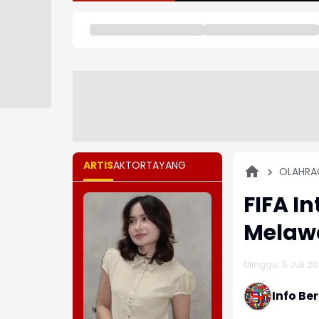
ARTIS
AKTOR
TAYANG
OLAHRA
FIFA In
Melawa
Minggu, 5 Juli 20
Info Be