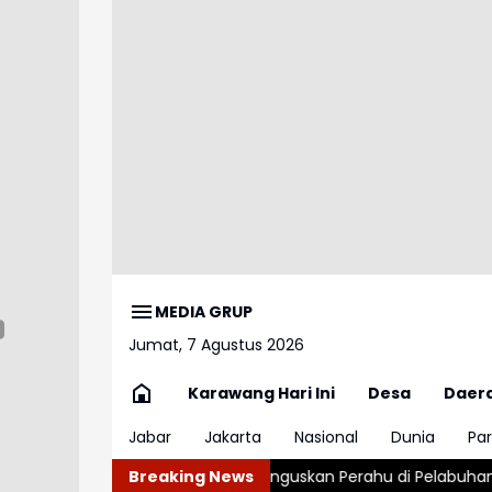
MEDIA GRUP
Jumat, 7 Agustus 2026
Karawang Hari Ini
Desa
Daer
Jabar
Jakarta
Nasional
Dunia
Par
an Hebat Hanguskan Perahu di Pelabuhan Karangsong Indrama
Breaking News