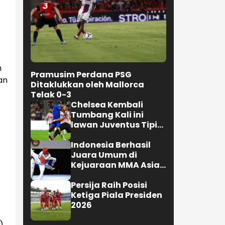
n
Pramusim Perdana PSG
an
Ditaklukkan oleh Mallorca
Telak 0-3
Chelsea Kembali
Tumbang Kali ini
lawan Juventus Tipis
0-1
Indonesia Berhasil
Juara Umum di
Kejuaraan MMA Asian
Championship 2026
Persija Raih Posisi
Ketiga Piala Presiden
2026
)