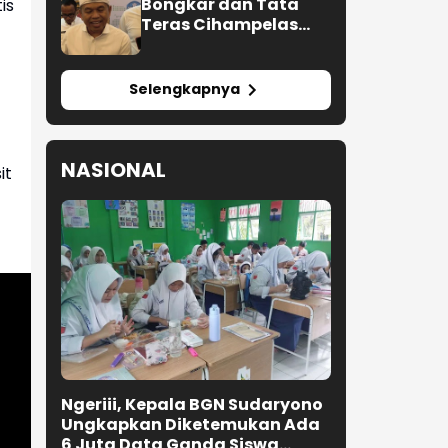
Bongkar dan Tata
is
Teras Cihampelas
Beres Oktober 2026
Selengkapnya
NASIONAL
it
Ngeriii, Kepala BGN Sudaryono
Ungkapkan Diketemukan Ada
6 Juta Data Ganda Siswa