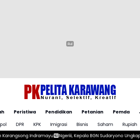
ah
Peristiwa
Pendidikan
Petanian
Pemda
pol
DPR
KPK
Imigrasi
Bisnis
Saham
Rupiah
yu
Ngeriii, Kepala BGN Sudaryono Ungkapkan Diketemukan Ad