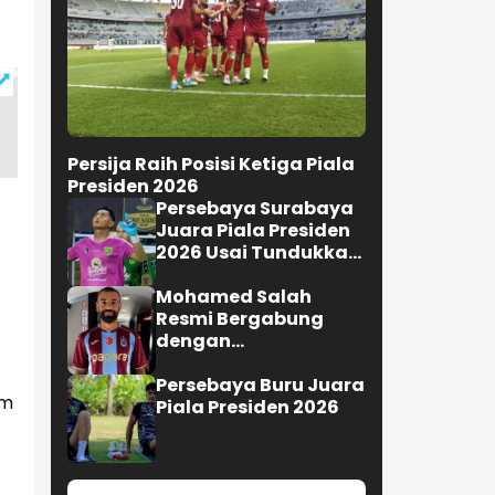
Persija Raih Posisi Ketiga Piala
Presiden 2026
Persebaya Surabaya
Juara Piala Presiden
2026 Usai Tundukkan
Persib Bandung Lewat
Adu Penalti
Mohamed Salah
Resmi Bergabung
dengan
Trabzonspor,Turki
Persebaya Buru Juara
am
Piala Presiden 2026