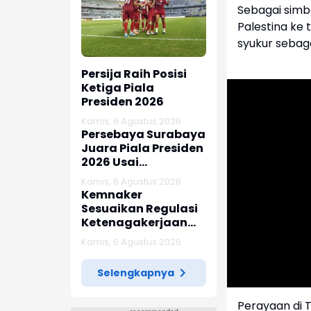
Sebagai sim
Palestina ke
syukur sebag
Persija Raih Posisi
Ketiga Piala
Presiden 2026
Kamis, 6 Agustus 2026
Persebaya Surabaya
Juara Piala Presiden
2026 Usai
Tundukkan Persib
Kamis, 6 Agustus 2026
Bandung Lewat Adu
Kemnaker
Penalti
Sesuaikan Regulasi
Ketenagakerjaan
Hadapi Dinamika
Kamis, 6 Agustus 2026
Dunia Kerja
Selengkapnya
Perayaan di T