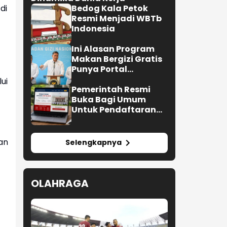
Bedog Kala Petok
di
Resmi Menjadi WBTb
Indonesia
Ini Alasan Program
Makan Bergizi Gratis
Punya Portal
Pengaduan untuk
ui
SPPG
Pemerintah Resmi
Buka Bagi Umum
Untuk Pendaftaran
Upacara HUT ke-81 RI
an
Selengkapnya
OLAHRAGA