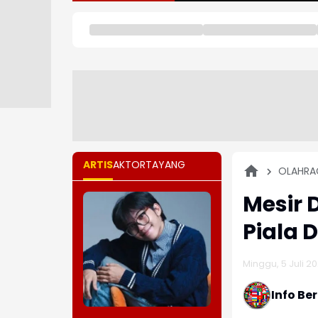
ARTIS
AKTOR
TAYANG
OLAHRA
Mesir
Piala 
Minggu, 5 Juli 20
Info Be