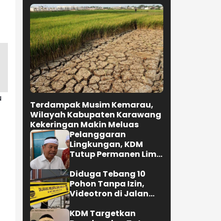
u
Terdampak Musim Kemarau,
Wilayah Kabupaten Karawang
Kekeringan Makin Meluas
Pelanggaran
Lingkungan, KDM
Tutup Permanen Lima
Tambang Batu Kapur
di Cipatat
Diduga Tebang 10
Pohon Tanpa Izin,
Videotron di Jalan
R.E. Martadinata
Bandung Disegel
KDM Targetkan