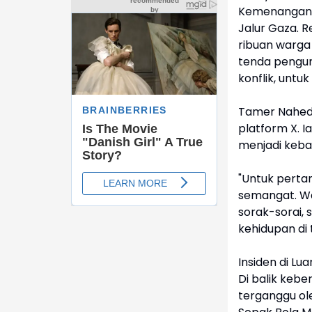
Kemenangan ti
Jalur Gaza. 
ribuan warga
tenda pengun
konflik, untu
Tamer Nahed,
platform X.
menjadi kebah
"Untuk perta
semangat. Wa
sorak-sorai,
kehidupan di 
Insiden di Lu
Di balik kebe
terganggu ol