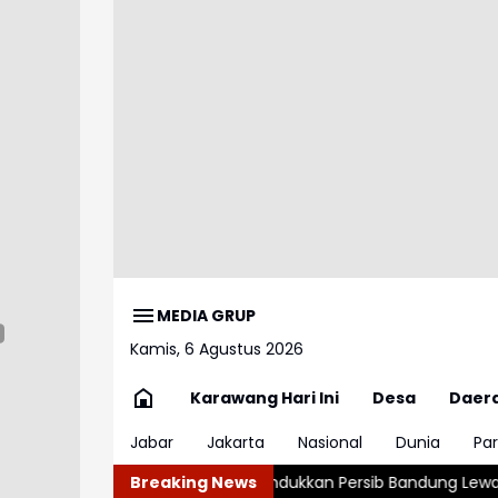
MEDIA GRUP
Kamis, 6 Agustus 2026
Karawang Hari Ini
Desa
Daer
Jabar
Jakarta
Nasional
Dunia
Par
 Usai Tundukkan Persib Bandung Lewat Adu Penalti
Breaking News
Kemnaker S