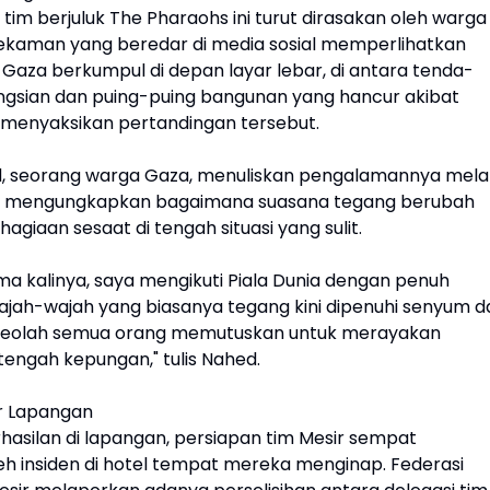
m berjuluk The Pharaohs ini turut dirasakan oleh warga 
Rekaman yang beredar di media sosial memperlihatkan
 Gaza berkumpul di depan layar lebar, di antara tenda-
gsian dan puing-puing bangunan yang hancur akibat
k menyaksikan pertandingan tersebut.
 seorang warga Gaza, menuliskan pengalamannya melal
 Ia mengungkapkan bagaimana suasana tegang berubah
agiaan sesaat di tengah situasi yang sulit.
ma kalinya, saya mengikuti Piala Dunia dengan penuh
jah-wajah yang biasanya tegang kini dipenuhi senyum d
 seolah semua orang memutuskan untuk merayakan
tengah kepungan," tulis Nahed.
ar Lapangan
rhasilan di lapangan, persiapan tim Mesir sempat
eh insiden di hotel tempat mereka menginap. Federasi