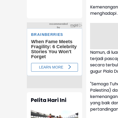
Kemenangan i
menghadapi A
Namun, di lua
terjadi pasca
secara terbu
gugur Piala D
"Semoga Tuh
Palestina) d
kemenangan i
Pelita Hari Ini
yang baik dan
pertandingan