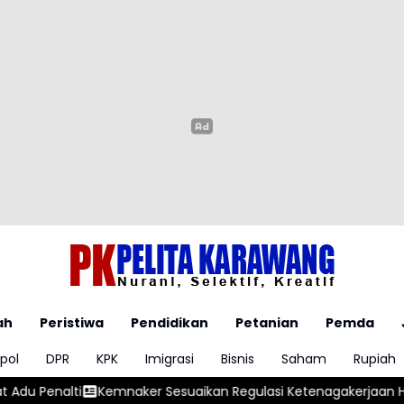
ah
Peristiwa
Pendidikan
Petanian
Pemda
pol
DPR
KPK
Imigrasi
Bisnis
Saham
Rupiah
esuaikan Regulasi Ketenagakerjaan Hadapi Dinamika Dunia Kerj