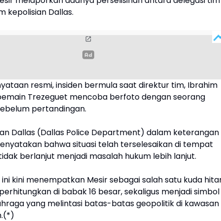
esir melaporkan adanya perselisihan antara delegasi tim
 kepolisian Dallas.
ataan resmi, insiden bermula saat direktur tim, Ibrahim
 pemain Trezeguet mencoba berfoto dengan seorang
ebelum pertandingan.
sian Dallas (Dallas Police Department) dalam keterangan
enyatakan bahwa situasi telah terselesaikan di tempat
tidak berlanjut menjadi masalah hukum lebih lanjut.
ni kini menempatkan Mesir sebagai salah satu kuda hit
perhitungkan di babak 16 besar, sekaligus menjadi simbol
lahraga yang melintasi batas-batas geopolitik di kawasan
.(*)