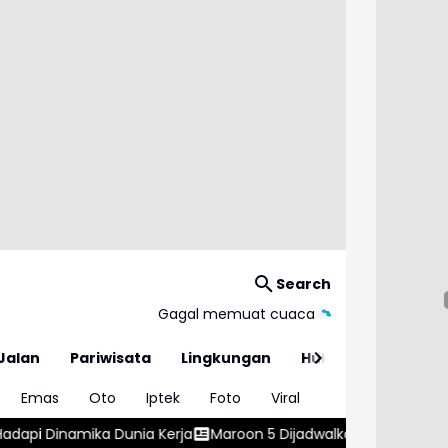
Search
Gagal memuat cuaca
Jalan
Pariwisata
Lingkungan
Hukum
Emas
Oto
Iptek
Foto
Viral
a
Maroon 5 Dijadwalkan Tampil di Jakarta pada Februari 2027