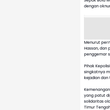
Sepak Bola M
dengan oknum
Menurut perny
Hassan, dan
penggemar s
Pihak Kepoli
singkatnya m
kejadian dan 
Kemenangan i
yang patut di
solidaritas o
Timur Tengah