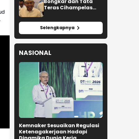
Bongkar dan Tata
Teras Cihampelas
ud
Beres Oktober 2026
.
Selengkapnya
NASIONAL
Kemnaker Sesuaikan Regulasi
Ketenagakerjaan Hadapi
Dinamika Dunia Kerja