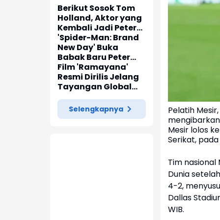
Berikut Sosok Tom
Holland, Aktor yang
Kembali Jadi Peter
Parker di 'Spider-
'Spider-Man: Brand
Man: Brand New Day'
New Day' Buka
Babak Baru Peter
Parker di Marvel
Film 'Ramayana'
Cinematic Universe
Resmi Dirilis Jelang
Tayangan Global
pada November
2026
Selengkapnya
Pelatih Mesi
mengibarkan 
Mesir lolos k
Serikat, pada
Tim nasional
Dunia setela
4-2, menyusu
Dallas Stadiu
WIB.