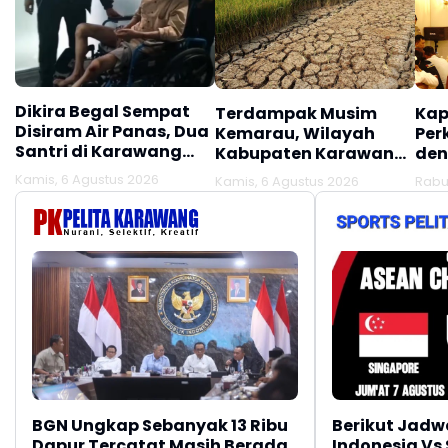
Dikira Begal Sempat
Terdampak Musim
Kap
Disiram Air Panas, Dua
Kemarau, Wilayah
Per
Santri di Karawang
Kabupaten Karawang
den
Terluka Akibat Aksi
Kekeringan Makin
Mel
Kamis, 6 Agustus 2026
Kamis, 6 Agustus 2026
Rabu
Oknum Linmas
Meluas
Ber
BGN Ungkap Sebanyak 13 Ribu
Berikut Jadw
Dapur Tercatat Masih Berada
Indonesia Vs