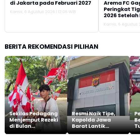
di Jakarta pada Februari 2027
Arema FC Ga
Peringkat Tig
Kamis, 6 Agustus 2026 | 12:05 WIB
2026 Setelah 
Persija Jakar
Kamis, 6 Agustus 2
BERITA REKOMENDASI PILIHAN
Sekilas Pedagang
Resmi Naik Tipe,
P
Menjemput Rezeki
Kapolda Jawa
Be
di Bulan
Barat Lantik
T
Kemerdekaan
Kombes Pol. Mario
Pe
Prahatinto Sebagai
Ba