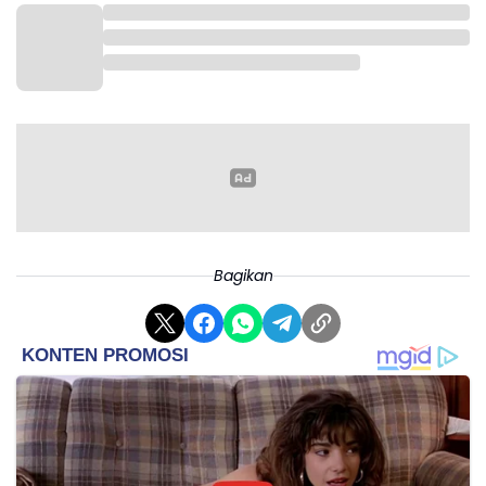
yang tegas kepada mereka. Namanya judol harus
diberantas habis," tegasnya. Pemerintah Provinsi
Jawa Barat berharap langkah pengawasan,
pembinaan, dan penegakan disiplin terhadap ASN
dapat memperkuat integritas aparatur negara
sekaligus meningkatkan kepercayaan masyarakat
terhadap pelayanan publik. Selain penindakan,
pemerintah juga terus mendorong upaya edukasi
agar seluruh ASN memahami risiko hukum, sosial, dan
ekonomi yang ditimbulkan oleh praktik judi online.(*)
Bagikan