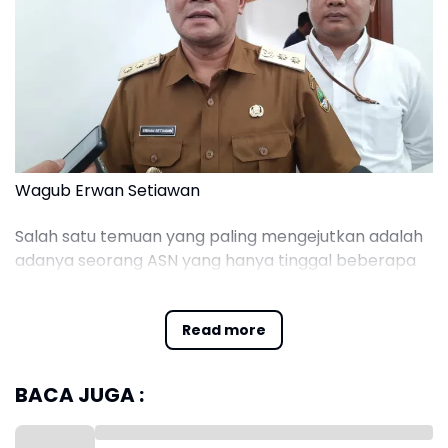
Wagub Erwan Setiawan
‎Salah satu temuan yang paling mengejutkan adalah
adanya seorang ASN yang hanya tinggal beberapa
bulan lagi memasuki masa pensiun, tetapi dalam
kurun waktu satu tahun tercatat memiliki transaksi
Read more
judi online lebih dari Rp800 juta. Menurut Erwan,
temuan tersebut membuat dirinya sangat prihatin.
BACA JUGA :
‎"Terus terang saya sebagai Wakil Gubernur merasa
terpukul dan malu. Ada satu nama, beberapa bulan