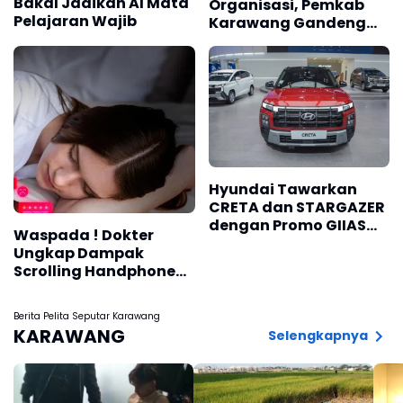
Bakal Jadikan AI Mata
Organisasi, Pemkab
Pelajaran Wajib
Karawang Gandeng
BPS RI Evaluasi Beban
Kerja Pranata
Komputer
Hyundai Tawarkan
CRETA dan STARGAZER
dengan Promo GIIAS
Waspada ! Dokter
2026
Ungkap Dampak
Scrolling Handphone
Sebelum Tidur
Terhadap Kesehatan
Berita Pelita Seputar Karawang
Otak
KARAWANG
Selengkapnya