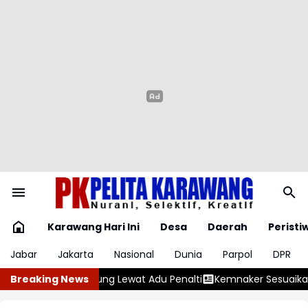
Karawang Hari Ini
Desa
Daerah
Peristi
Jabar
Jakarta
Nasional
Dunia
Parpol
DPR
Kemnaker Sesuaikan Regulasi Ketenagakerjaan Hadapi Dinamik
Breaking News