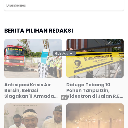
BERITA PILIHAN REDAKSI
Hide Ads
Antisipasi Krisis Air
Diduga Tebang 10
Bersih, Bekasi
Pohon Tanpa Izin,
Siagakan 11 Armada
Videotron di Jalan R.E.
Water Trucking
Martadinata Bandung
Disegel