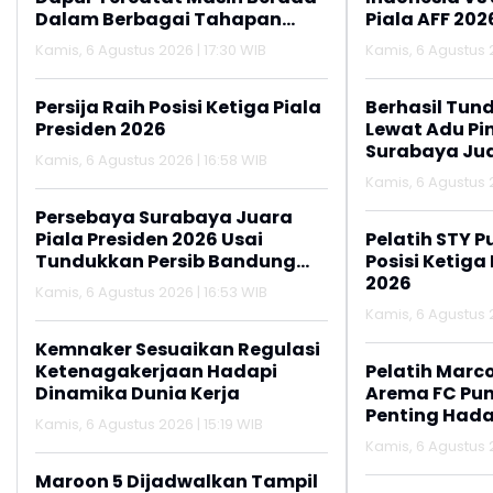
Dalam Berbagai Tahapan
Piala AFF 202
Verifikasi dan Belum
Kamis, 6 Agustus 2026 | 17:30 WIB
Kamis, 6 Agustus 2
Seluruhnya Siap Beroperasi
Persija Raih Posisi Ketiga Piala
Berhasil Tun
Presiden 2026
Lewat Adu Pin
Surabaya Jua
Kamis, 6 Agustus 2026 | 16:58 WIB
2026
Kamis, 6 Agustus 2
Persebaya Surabaya Juara
Piala Presiden 2026 Usai
Pelatih STY P
Tundukkan Persib Bandung
Posisi Ketiga
Lewat Adu Penalti
2026
Kamis, 6 Agustus 2026 | 16:53 WIB
Kamis, 6 Agustus 2
Kemnaker Sesuaikan Regulasi
Ketenagakerjaan Hadapi
Pelatih Marc
Dinamika Dunia Kerja
Arema FC Pu
Penting Hada
Kamis, 6 Agustus 2026 | 15:19 WIB
Kamis, 6 Agustus 2
Maroon 5 Dijadwalkan Tampil