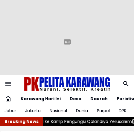
Karawang Hari Ini
Desa
Daerah
Peristi
Jabar
Jakarta
Nasional
Dunia
Parpol
DPR
Pengungsi Qalandiya Yerusalem
Breaking News
Filipina Dilanda Badai Maymay