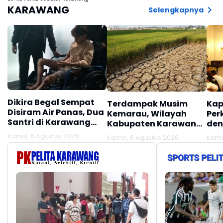
KARAWANG
Selengkapnya
Dikira Begal Sempat
Terdampak Musim
Kap
Disiram Air Panas, Dua
Kemarau, Wilayah
Per
Santri di Karawang
Kabupaten Karawang
den
Terluka Akibat Aksi
Kekeringan Makin
Mel
Kamis, 6 Agustus 2026
Kamis, 6 Agustus 2026
Kami
Oknum Linmas
Meluas
Ber