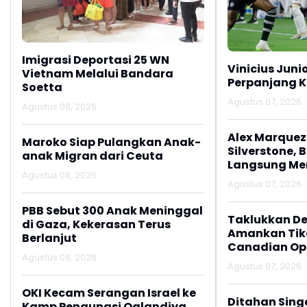
Imigrasi Deportasi 25 WN
Vinicius Juni
Vietnam Melalui Bandara
Perpanjang K
Soetta
Agustus 07, 2026
Agustus 08, 2026
Alex Marquez 
Maroko Siap Pulangkan Anak-
Silverstone, 
anak Migran dari Ceuta
Langsung M
Agustus 08, 2026
Agustus 07, 2026
PBB Sebut 300 Anak Meninggal
Taklukkan De
di Gaza, Kekerasan Terus
Amankan Tike
Berlanjut
Canadian Op
Agustus 08, 2026
Agustus 07, 2026
OKI Kecam Serangan Israel ke
Ditahan Sing
Kamp Pengungsi Qalandiya