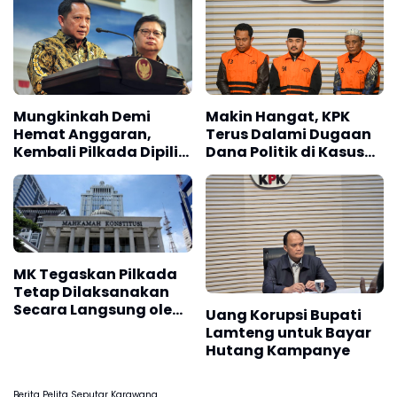
Mungkinkah Demi
Makin Hangat, KPK
Hemat Anggaran,
Terus Dalami Dugaan
Kembali Pilkada Dipilih
Dana Politik di Kasus
DPRD ?
Bupati Bekasi Ade
Kunang
MK Tegaskan Pilkada
Tetap Dilaksanakan
Secara Langsung oleh
Uang Korupsi Bupati
Rakyat
Lamteng untuk Bayar
Hutang Kampanye
Berita Pelita Seputar Karawang