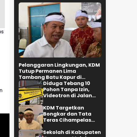
os
Pelanggaran Lingkungan, KDM
Tutup Permanen Lima
Tambang Batu Kapur di
Cipatat
Diduga Tebang 10
Pohon Tanpa Izin,
n
Videotron di Jalan
.
R.E. Martadinata
Bandung Disegel
KDM Targetkan
Bongkar dan Tata
Teras Cihampelas
Beres Oktober 2026
Sekolah di Kabupaten