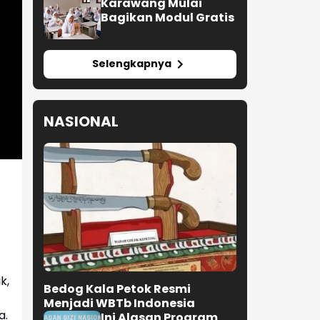
Karawang Mulai
Bagikan Modul Gratis
Selengkapnya
NASIONAL
k,
Bedog Kala Petok Resmi
Menjadi WBTb Indonesia
a.
Ini Alasan Program