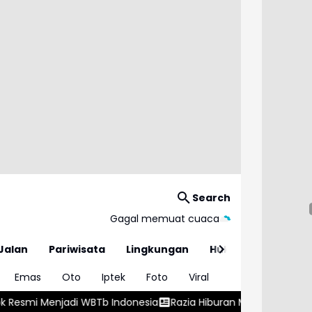
Search
Gagal memuat cuaca
Jalan
Pariwisata
Lingkungan
Hukum
Emas
Oto
Iptek
Foto
Viral
Tb Indonesia
Razia Hiburan Malam di Garut, Dua Orang Positif