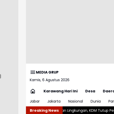
MEDIA GRUP
Kamis, 6 Agustus 2026
Karawang Hari Ini
Desa
Daer
Jabar
Jakarta
Nasional
Dunia
Par
auh
Pelanggaran Lingkungan, KDM Tutup Permanen Lima Tamba
Breaking News