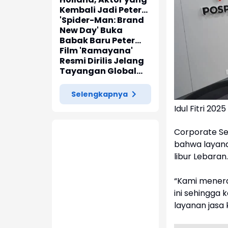
Kembali Jadi Peter
Parker di 'Spider-
'Spider-Man: Brand
Man: Brand New Day'
New Day' Buka
Babak Baru Peter
Parker di Marvel
Film 'Ramayana'
Cinematic Universe
Resmi Dirilis Jelang
Tayangan Global
pada November
2026
Selengkapnya
Idul Fitri 20
Corporate Se
bahwa layana
libur Lebaran.
“Kami menera
ini sehingga 
layanan jasa 