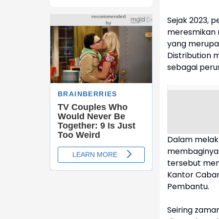
Sejak 2023, p
meresmikan m
yang merupak
Distribution
sebagai perus
Dalam melaks
membaginya k
tersebut menc
Kantor Caban
Pembantu.
Seiring zama