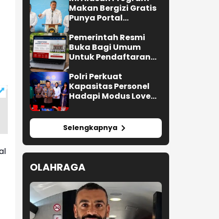
Makan Bergizi Gratis
Punya Portal
Pengaduan untuk
SPPG
Pemerintah Resmi
Buka Bagi Umum
Untuk Pendaftaran
Upacara HUT ke-81 RI
Polri Perkuat
Kapasitas Personel
Hadapi Modus Love
Scamming yang Kian
Kompleks
Selengkapnya
al
OLAHRAGA