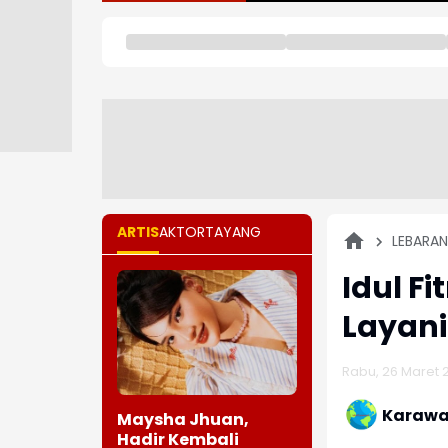
ARTIS
AKTOR
TAYANG
LEBARAN
Idul Fi
Layan
Rabu, 26 Maret 2
Karawa
Maysha Jhuan,
Hadir Kembali