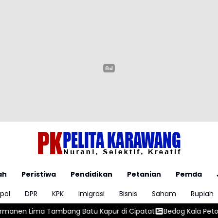
ah
Peristiwa
Pendidikan
Petanian
Pemda
pol
DPR
KPK
Imigrasi
Bisnis
Saham
Rupiah
ng Batu Kapur di Cipatat
Bedog Kala Petok Resmi Menjadi WB