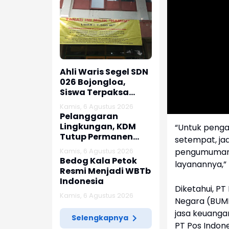
Ahli Waris Segel SDN
026 Bojongloa,
Siswa Terpaksa
Belajar Jarak Jauh
Kamis, 6 Agustus 2026
Pelanggaran
Lingkungan, KDM
“Untuk penga
Tutup Permanen
setempat, ja
Lima Tambang Batu
Kamis, 6 Agustus 2026
pengumuman t
Kapur di Cipatat
Bedog Kala Petok
layanannya,”
Resmi Menjadi WBTb
Indonesia
Diketahui, P
Kamis, 6 Agustus 2026
Negara (BUMN)
jasa keuangan
Selengkapnya
PT Pos Indone