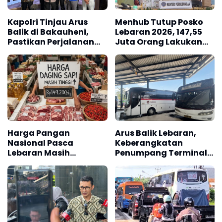
Kapolri Tinjau Arus
Menhub Tutup Posko
Balik di Bakauheni,
Lebaran 2026, 147,55
Pastikan Perjalanan
Juta Orang Lakukan
Pemudik Aman
Perjalanan
Harga Pangan
Arus Balik Lebaran,
Nasional Pasca
Keberangkatan
Lebaran Masih
Penumpang Terminal
Fluktuatif
Guntur Masih Tinggi