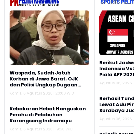
Berikut Jadw
Indonesia Vs
Waspada, Sudah Jatuh
Piala AFF 202
Korban di Jawa Barat, OJK
Agustus 06, 2026
dan Polisi Ungkap Dugaan
Penipuan Modus Titip Limit
Kamis, 6 Agustus 2026 | 20:00 WIB
Paylater
Berhasil Tun
Lewat Adu Pin
Kebakaran Hebat Hanguskan
Surabaya Jua
Perahu di Pelabuhan
2026
Agustus 06, 2026
Karangsong Indramayu
Kamis, 6 Agustus 2026 | 19:56 WIB