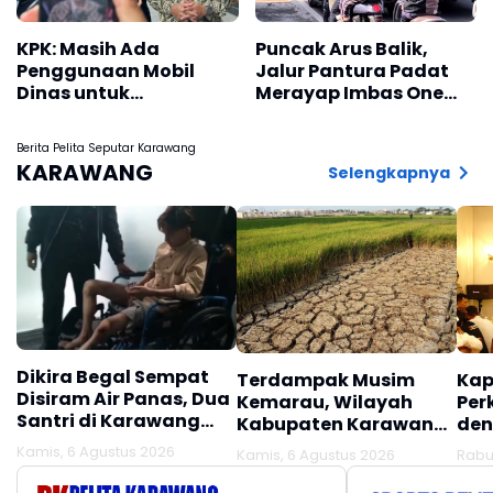
KPK: Masih Ada
Puncak Arus Balik,
Penggunaan Mobil
Jalur Pantura Padat
Dinas untuk
Merayap Imbas One
Kepentingan Pribadi
Way
Saat Mudik 2026
Berita Pelita Seputar Karawang
KARAWANG
Selengkapnya
Dikira Begal Sempat
Terdampak Musim
Kap
Disiram Air Panas, Dua
Kemarau, Wilayah
Per
Santri di Karawang
Kabupaten Karawang
den
Terluka Akibat Aksi
Kekeringan Makin
Mel
Kamis, 6 Agustus 2026
Kamis, 6 Agustus 2026
Rabu
Oknum Linmas
Meluas
Ber