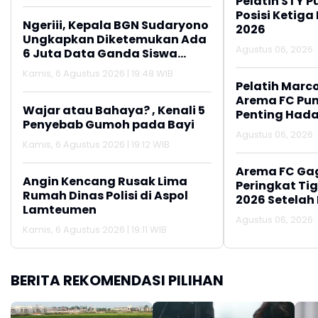
Pelatih STY P
Posisi Ketiga
Ngeriii, Kepala BGN Sudaryono
2026
Ungkapkan Diketemukan Ada
Agustus 06, 2026
6 Juta Data Ganda Siswa
Penerima MBG
Kamis, 6 Agustus 2026 | 19:48 WIB
Pelatih Marc
Arema FC Pu
Wajar atau Bahaya? , Kenali 5
Penting Hada
Penyebab Gumoh pada Bayi
Agustus 06, 2026
Kamis, 6 Agustus 2026 | 19:12 WIB
Arema FC Ga
Angin Kencang Rusak Lima
Peringkat Tig
Rumah Dinas Polisi di Aspol
2026 Setelah 
Lamteumen
Persija Jakar
Agustus 06, 2026
Kamis, 6 Agustus 2026 | 19:11 WIB
BERITA REKOMENDASI PILIHAN