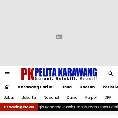
Karawang Hari Ini
Desa
Daerah
Peristi
Jabar
Jakarta
Nasional
Dunia
Parpol
DPR
ma Rumah Dinas Polisi di Aspol Lamteumen
Breaking News
Kasus Campak 2026 