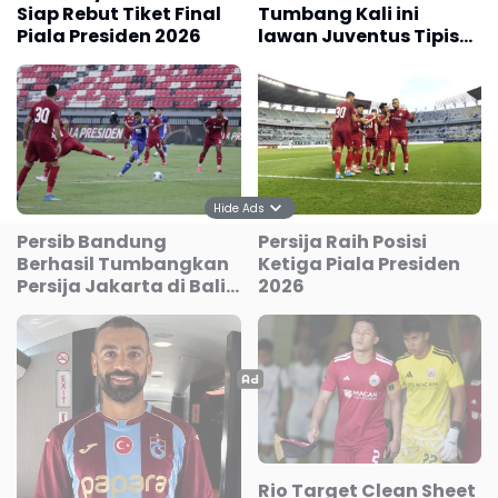
Siap Rebut Tiket Final
Tumbang Kali ini
Piala Presiden 2026
lawan Juventus Tipis
0-1
Hide Ads
Persib Bandung
Persija Raih Posisi
Berhasil Tumbangkan
Ketiga Piala Presiden
Persija Jakarta di Bali,
2026
Skor 2 -1
Rio Target Clean Sheet