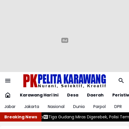
Karawang Hari Ini
Desa
Daerah
Peristi
Jabar
Jakarta
Nasional
Dunia
Parpol
DPR
g Miras Digerebek, Polisi Temukan 400 Dus dan 1.000 Botol Koso
Breaking News