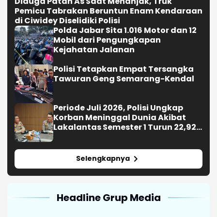
Diduga Patah As Saat Menanjak, Truk
Pemicu Tabrakan Beruntun Enam Kendaraan
di Ciwidey Diselidiki Polisi
Polda Jabar Sita 1.016 Motor dan 12
Mobil dari Pengungkapan
Kejahatan Jalanan
Polisi Tetapkan Empat Tersangka
Tawuran Geng Semarang-Kendal
Periode Juli 2026, Polisi Ungkap
Korban Meninggal Dunia Akibat
Lakalantas Semester 1 Turun 22,92
Persen
Selengkapnya
Headline Grup Media