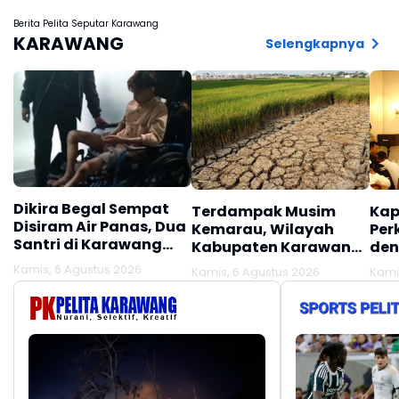
Lebaran 2027
Berita Pelita Seputar Karawang
KARAWANG
Selengkapnya
Dikira Begal Sempat
Terdampak Musim
Kap
Disiram Air Panas, Dua
Kemarau, Wilayah
Per
Santri di Karawang
Kabupaten Karawang
den
Terluka Akibat Aksi
Kekeringan Makin
Mel
Kamis, 6 Agustus 2026
Kamis, 6 Agustus 2026
Kami
Oknum Linmas
Meluas
Ber