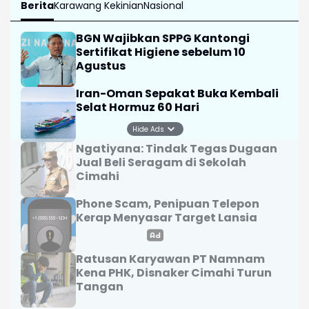
Berita
Karawang Kekinian
Nasional
BGN Wajibkan SPPG Kantongi
Sertifikat Higiene sebelum 10
Agustus
Iran-Oman Sepakat Buka Kembali
Selat Hormuz 60 Hari
Hide Ads
Ngatiyana: Tindak Tegas Dugaan
Jual Beli Seragam di Sekolah
Cimahi
Phone Scam, Penipuan Telepon
Kerap Menyasar Target Lansia
Ratusan Karyawan PT Namnam
Kena PHK, Disnaker Cimahi Turun
Tangan