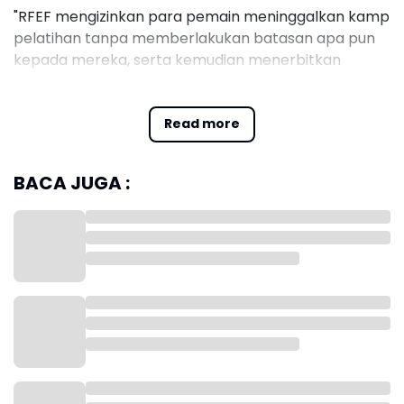
"RFEF mengizinkan para pemain meninggalkan kamp
pelatihan tanpa memberlakukan batasan apa pun
kepada mereka, serta kemudian menerbitkan
sertifikat mundur, secara implisit menyatakan
keinginannya untuk tidak menerapkan aturan
larangan tersebut," demikian keputusan RFEF yang
Read more
dilansir Football Espana pada Jumat(11/4).
BACA JUGA :
Osasuna tidak setuju, dengan mengatakan tidak ada
referensi untuk tidak menerapkan pembatasan
tersebut, baik dalam pernyataan publik RFEF
maupun dalam komunikasi dengan klub, dan akan
mengajukan banding ke Komite Banding.