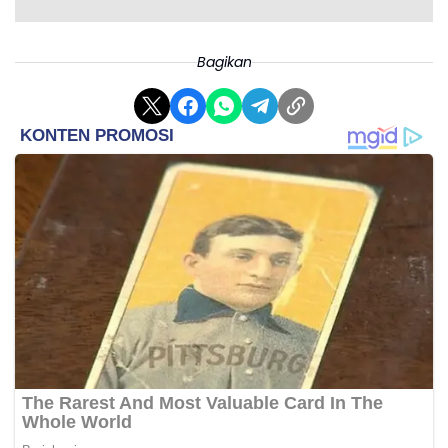
Bagikan
Menurut aturan FIFA pasal 5 lampiran I yang menjadi
dasar komplain Osasuna, Martinez harusnya tidak
bisa bermain melawan mereka karena pemain yang
keluar dari skuad timnas tidak boleh bermain hingga
lima hari usai jeda internasional beres.
Bulan lalu, kalender FIFA untuk laga-laga timnas
adalah dari tanggal 17 sampai 25 Maret. Sehingga
Osasuna berargumen Martinez baru boleh main
setelah 30 Maret.
Namun, RFEF menolak komplain tersebut, dengan
begitu, Barcelona tetap dinyatakan menang dan
posisi mereka di puncak klasemen sementara Liga