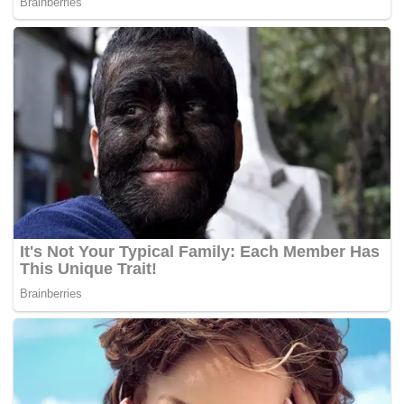
Spanyol tetap aman. Mereka kini sudah
mengumpulkan 67 poin, unggul empat poin dari Real
Madrid di urutan dua.
Andai komplain Osasuna dikabulkan, Osasuna akan
diberi kemenangan dan poin Barcelona akan
menjadi 64, membuat persaingan gelar musim ini
semakin panas. Terlebih masih ada Atletico Madrid di
urutan tiga dengan 60 poin.
Duel Barcelona vs Osasuna awalnya akan digelar
pada 8 Maret lalu, tetapi ditunda usai dokter tim
Barcelona Carles Minarro Garcia meninggal dunia.
Laga kemudian digeser menjadi tanggal 27 Maret.