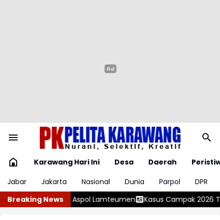
Karawang Hari Ini
Desa
Daerah
Peristi
Jabar
Jakarta
Nasional
Dunia
Parpol
DPR
us Campak 2026 Tembus 20 Ribu di 36 Provinsi, Kemenkes Ingat
Breaking News