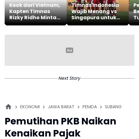
Keok dari Vietnam,
Timnas Indonesia
P
Kapten Timnas
Wajib Menang vs
Be
Rizky Ridho Minta
Singapura untuk
T
Maaf
Lolos ke Semifinal
Pe
Piala AFF 2026
Ba
Next Story
EKONOMI
JAWA BARAT
PEMDA
SUBANG
Pemutihan PKB Naikan
Kenaikan Pajak