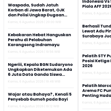
Indonesia Vs
Waspada, Sudah Jatuh
Piala AFF 202
Korban di Jawa Barat, OJK
Kamis, 6 Agustus 2
dan Polisi Ungkap Dugaan
Penipuan Modus Titip Limit
Kamis, 6 Agustus 2026 | 20:00 WIB
Paylater
Berhasil Tun
Lewat Adu Pin
Kebakaran Hebat Hanguskan
Surabaya Jua
Perahu di Pelabuhan
2026
Kamis, 6 Agustus 2
Karangsong Indramayu
Kamis, 6 Agustus 2026 | 19:56 WIB
Pelatih STY P
Posisi Ketiga
Ngeriii, Kepala BGN Sudaryono
2026
Ungkapkan Diketemukan Ada
Kamis, 6 Agustus 2
6 Juta Data Ganda Siswa
Penerima MBG
Kamis, 6 Agustus 2026 | 19:48 WIB
Pelatih Marc
Arema FC Pu
Wajar atau Bahaya? , Kenali 5
Penting Hada
Penyebab Gumoh pada Bayi
Kamis, 6 Agustus 2
Kamis, 6 Agustus 2026 | 19:12 WIB