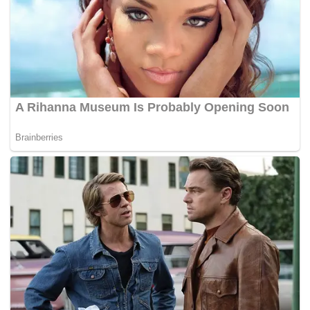
Kedua tim sejatinya keberatan dengan tanggal
tersebut karena terlalu dekat dengan berakhirnya
jeda internasional, membuat waktu istirahat pemain
jadi minim. Namun, RFEF menolak permintaan
tersebut.
Martinez sendiri menjadi salah satu pemain penting
di skuad Barcelona musim ini. Dia sudah 23 kali tampil
di Liga Spanyol musim ini dan bermain 90 menit
penuh di laga melawan Osasuna, yang dimenangkan
Barca lewat gol-gol dari Ferran Torres, Dani Olmo,
dan Robert Lewandowski.(*)