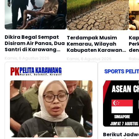
Dikira Begal Sempat
Terdampak Musim
Kap
Disiram Air Panas, Dua
Kemarau, Wilayah
Per
Santri di Karawang
Kabupaten Karawang
den
Terluka Akibat Aksi
Kekeringan Makin
Mel
Kamis, 6 Agustus 2026
Kamis, 6 Agustus 2026
Rabu
Oknum Linmas
Meluas
Ber
Berikut Jadw