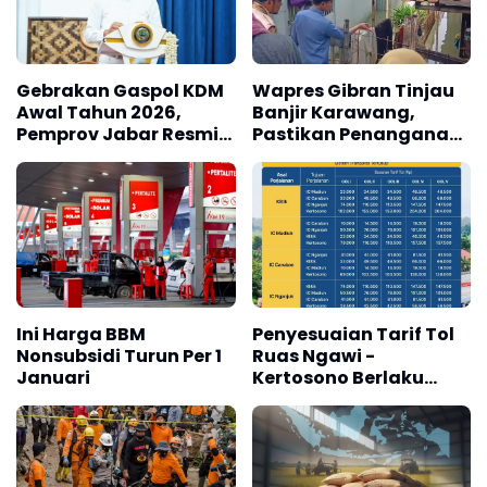
Gebrakan Gaspol KDM
Wapres Gibran Tinjau
Awal Tahun 2026,
Banjir Karawang,
Pemprov Jabar Resmi
Pastikan Penanganan
Larang Penanaman
Warga Terdampak
Sawit di Jabar
Ini Harga BBM
Penyesuaian Tarif Tol
Nonsubsidi Turun Per 1
Ruas Ngawi -
Januari
Kertosono Berlaku
Mulai 5 Januari 2026