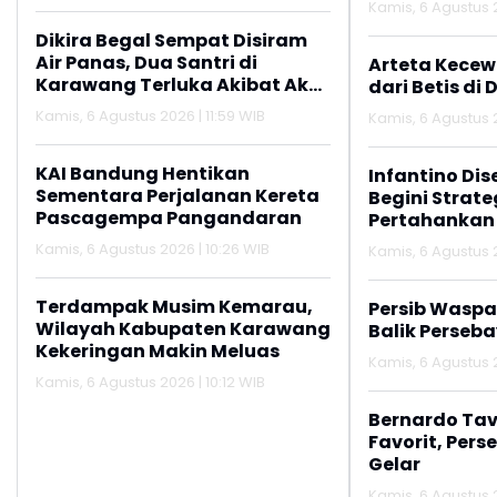
Kamis, 6 Agustus 
Dikira Begal Sempat Disiram
Air Panas, Dua Santri di
Arteta Kecew
Karawang Terluka Akibat Aksi
dari Betis di 
Oknum Linmas
Kamis, 6 Agustus 2026 | 11:59 WIB
Kamis, 6 Agustus 2
KAI Bandung Hentikan
Infantino Dis
Sementara Perjalanan Kereta
Begini Strate
Pascagempa Pangandaran
Pertahankan
Kamis, 6 Agustus 2026 | 10:26 WIB
Kamis, 6 Agustus 
Terdampak Musim Kemarau,
Persib Wasp
Wilayah Kabupaten Karawang
Balik Perseb
Kekeringan Makin Meluas
Kamis, 6 Agustus 
Kamis, 6 Agustus 2026 | 10:12 WIB
Bernardo Tav
Favorit, Pers
Gelar
Kamis, 6 Agustus 