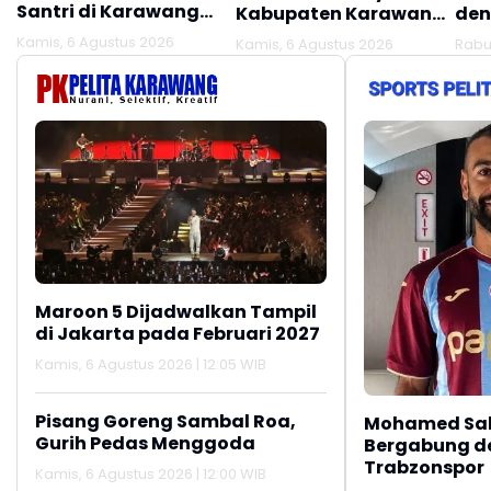
Santri di Karawang
Kabupaten Karawang
den
Terluka Akibat Aksi
Kekeringan Makin
Mel
Kamis, 6 Agustus 2026
Kamis, 6 Agustus 2026
Rabu
Oknum Linmas
Meluas
Ber
Maroon 5 Dijadwalkan Tampil
di Jakarta pada Februari 2027
Kamis, 6 Agustus 2026 | 12:05 WIB
Pisang Goreng Sambal Roa,
Mohamed Sal
Gurih Pedas Menggoda
Bergabung d
Trabzonspor
Kamis, 6 Agustus 2026 | 12:00 WIB