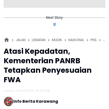
Next Story
JALAN
LEBARAN
MUDIK
NASIONAL
PNS
TO
Atasi Kepadatan,
Kementerian PANRB
Tetapkan Penyesuaian
FWA
Jumat, 4 April 2025 | 16:23 WIB
Info Berita Karawang