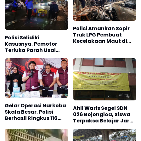
Polisi Amankan Sopir
Truk LPG Pembuat
Polisi Selidiki
Kecelakaan Maut di
Kasusnya, Pemotor
Jalan Soekarno-Hatta
Terluka Parah Usai
Bandung
Tabrak Water Barrier
Proyek Galian
Gelar Operasi Narkoba
Ahli Waris Segel SDN
Skala Besar, Polisi
026 Bojongloa, Siswa
Berhasil Ringkus 116
Terpaksa Belajar Jarak
Tersangka dan Sita
Jauh
Jutaan Obat Keras