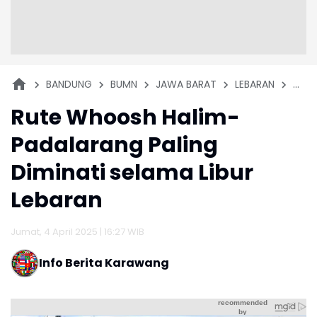
BANDUNG
BUMN
JAWA BARAT
LEBARAN
MET
Rute Whoosh Halim-
Padalarang Paling
Diminati selama Libur
Lebaran
Jumat, 4 April 2025 | 16:27 WIB
Info Berita Karawang