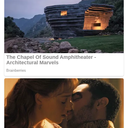
Atasi Kepadatan, Kementerian PANRB Tetapkan Penyesuaian
FWA
"Pemerintah juga mengajak masyarakat terus berpartisipasi aktif
dalam pemantauan pelayanan publik dengan menggunakan kanal
LAPOR!. Dan berkontribusi dalam survei kepuasan masyarakat,"
ucapnya.(*)