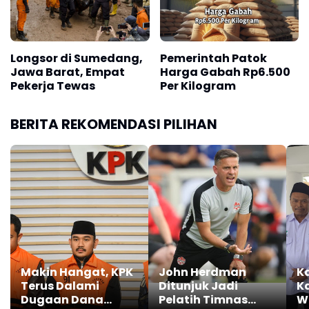
Longsor di Sumedang,
Pemerintah Patok
Jawa Barat, Empat
Harga Gabah Rp6.500
Pekerja Tewas
Per Kilogram
BERITA REKOMENDASI PILIHAN
Makin Hangat, KPK
John Herdman
Ka
Terus Dalami
Ditunjuk Jadi
K
Dugaan Dana
Pelatih Timnas
W