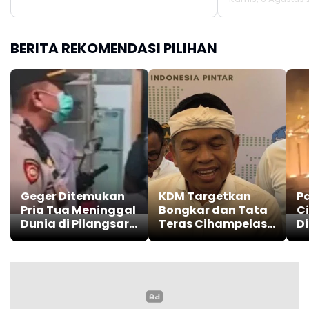
BERITA REKOMENDASI PILIHAN
Geger Ditemukan
KDM Targetkan
P
Pria Tua Meninggal
Bongkar dan Tata
C
Dunia di Pilangsari,
Teras Cihampelas
D
Ini Penjelasan
Beres Oktober 2026
M
Kapolres
Indramayu