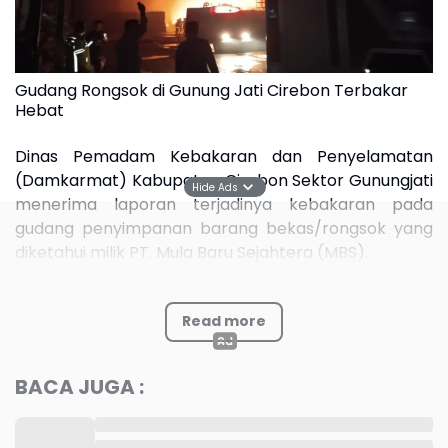
Gudang Rongsok di Gunung Jati Cirebon Terbakar
Hebat
Dinas Pemadam Kebakaran dan Penyelamatan
(Damkarmat) Kabupaten Cirebon Sektor Gunungjati
Hide Ads
menerima laporan terjadinya kebakaran pada
gudang penyimpanan barang bekas/rongsok yang
diketahui milik PT. Mula Baru Sejahtera (MBS).
"Sesampainya di lokasi, api terlihat besar dan
Read more
langsung melakukan pemadaman, karena
dikhawatirkan menjalar ke rumah penduduk," kata
Kabid Pemadaman dan Penyelamatan
BACA JUGA :
Disdamkarmat Kabupaten Cirebon, Eno Sujana.
Pihaknya meminta bantuan tambahan armada