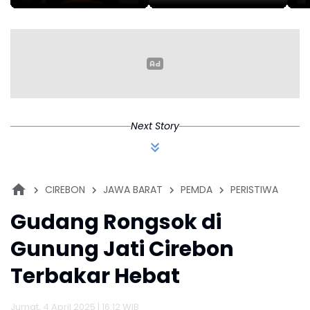
Politik di Kasus
Indonesia
K
Bupati Bekasi Ade
Kunang
Next Story
CIREBON
JAWA BARAT
PEMDA
PERISTIWA
Gudang Rongsok di
Gunung Jati Cirebon
Terbakar Hebat
Jumat, 4 April 2025 | 16:12 WIB