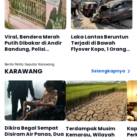
Viral, Bendera Merah
Laka Lantas Beruntun
Putih Dibakar di Andir
Terjadi di Bawah
Bandung, Polisi
Flyover Kopo, 1 Orang
Lakukan Penyelidikan
Tewas
Berita Pelita Seputar Karawang
KARAWANG
Selengkapnya
Dikira Begal Sempat
Terdampak Musim
Kap
Disiram Air Panas, Dua
Kemarau, Wilayah
Per