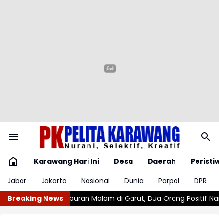
Karawang Hari Ini
Desa
Daerah
Peristi
Jabar
Jakarta
Nasional
Dunia
Parpol
DPR
Garut, Dua Orang Positif Narkoba
Breaking News
Kemudikan Kendaraannya da