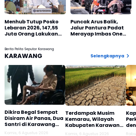
Menhub Tutup Posko
Puncak Arus Balik,
Lebaran 2026, 147,55
Jalur Pantura Padat
Juta Orang Lakukan
Merayap Imbas One
Perjalanan
Way
Berita Pelita Seputar Karawang
KARAWANG
Selengkapnya
Dikira Begal Sempat
Terdampak Musim
Kap
Disiram Air Panas, Dua
Kemarau, Wilayah
Per
Santri di Karawang
Kabupaten Karawang
den
Terluka Akibat Aksi
Kekeringan Makin
Mel
Kamis, 6 Agustus 2026
Kamis, 6 Agustus 2026
Rabu