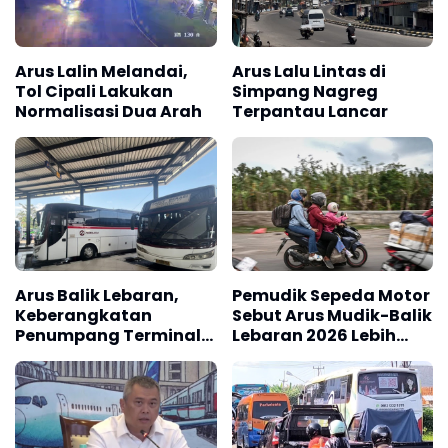
Arus Lalin Melandai,
Arus Lalu Lintas di
Tol Cipali Lakukan
Simpang Nagreg
Normalisasi Dua Arah
Terpantau Lancar
Arus Balik Lebaran,
Pemudik Sepeda Motor
Keberangkatan
Sebut Arus Mudik-Balik
Penumpang Terminal
Lebaran 2026 Lebih
Guntur Masih Tinggi
Lancar