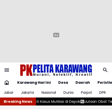
Karawang Hari Ini
Desa
Daerah
Peristi
Jabar
Jakarta
Nasional
Dunia
Parpol
DPR
asi di Depok
Breaking News
Jutaan Obat Terlarang dan Miras Dihancurkan, Po