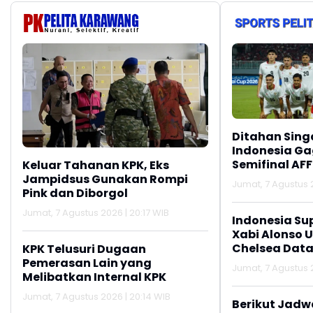
Oknum Linmas
Meluas
Ber
Ditahan Sing
Indonesia Gag
Semifinal AFF
Keluar Tahanan KPK, Eks
Jampidsus Gunakan Rompi
Jumat, 7 Agustus 2
Pink dan Diborgol
Jumat, 7 Agustus 2026 | 20:17 WIB
Indonesia Su
Xabi Alonso 
Chelsea Data
KPK Telusuri Dugaan
Pemerasan Lain yang
Jumat, 7 Agustus 2
Melibatkan Internal KPK
Jumat, 7 Agustus 2026 | 20:14 WIB
Berikut Jadw