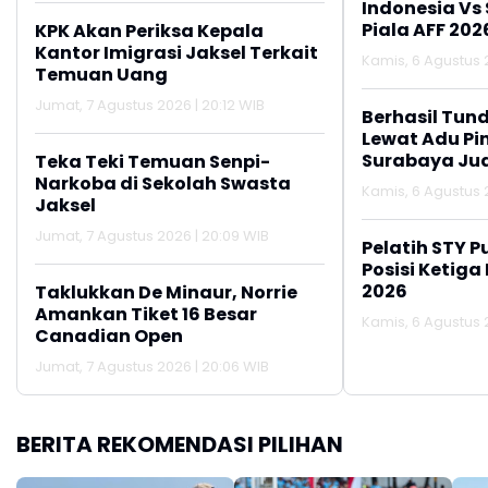
Indonesia Vs
Piala AFF 202
KPK Akan Periksa Kepala
Kantor Imigrasi Jaksel Terkait
Kamis, 6 Agustus 2
Temuan Uang
Jumat, 7 Agustus 2026 | 20:12 WIB
Berhasil Tun
Lewat Adu Pin
Surabaya Jua
Teka Teki Temuan Senpi-
2026
Narkoba di Sekolah Swasta
Kamis, 6 Agustus 2
Jaksel
Jumat, 7 Agustus 2026 | 20:09 WIB
Pelatih STY P
Posisi Ketiga
2026
Taklukkan De Minaur, Norrie
Amankan Tiket 16 Besar
Kamis, 6 Agustus 2
Canadian Open
Jumat, 7 Agustus 2026 | 20:06 WIB
BERITA REKOMENDASI PILIHAN