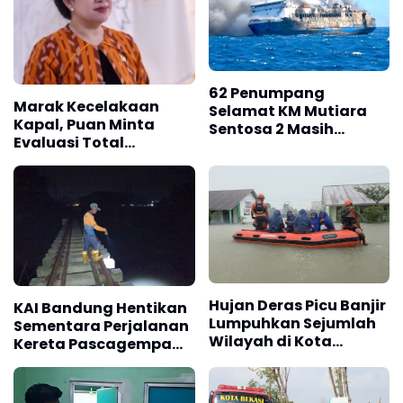
62 Penumpang
Marak Kecelakaan
Selamat KM Mutiara
Kapal, Puan Minta
Sentosa 2 Masih
Evaluasi Total
Bertahan di
Transportasi Laut
Masalembu
Hujan Deras Picu Banjir
KAI Bandung Hentikan
Lumpuhkan Sejumlah
Sementara Perjalanan
Wilayah di Kota
Kereta Pascagempa
Padang
Pangandaran