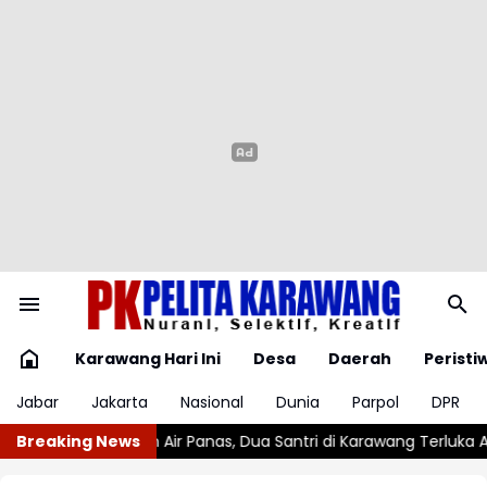
Karawang Hari Ini
Desa
Daerah
Peristi
Jabar
Jakarta
Nasional
Dunia
Parpol
DPR
, Dua Santri di Karawang Terluka Akibat Aksi Oknum Linmas
Breaking News
KAI