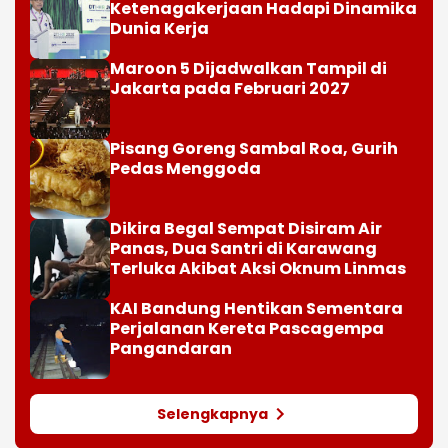
Ketenagakerjaan Hadapi Dinamika
Dunia Kerja
Maroon 5 Dijadwalkan Tampil di
Jakarta pada Februari 2027
Pisang Goreng Sambal Roa, Gurih
Pedas Menggoda
Dikira Begal Sempat Disiram Air
Panas, Dua Santri di Karawang
Terluka Akibat Aksi Oknum Linmas
KAI Bandung Hentikan Sementara
Perjalanan Kereta Pascagempa
Pangandaran
Selengkapnya