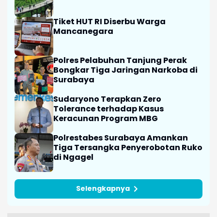
Tiket HUT RI Diserbu Warga
Mancanegara
Polres Pelabuhan Tanjung Perak
Bongkar Tiga Jaringan Narkoba di
Surabaya
Sudaryono Terapkan Zero
Tolerance terhadap Kasus
Keracunan Program MBG
Polrestabes Surabaya Amankan
Tiga Tersangka Penyerobotan Ruko
di Ngagel
Selengkapnya