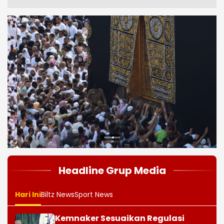
1
2
3
4
5
6
7
8
Headline Grup Media
Hari Ini
Biltz News
Sport News
Kemnaker Sesuaikan Regulasi