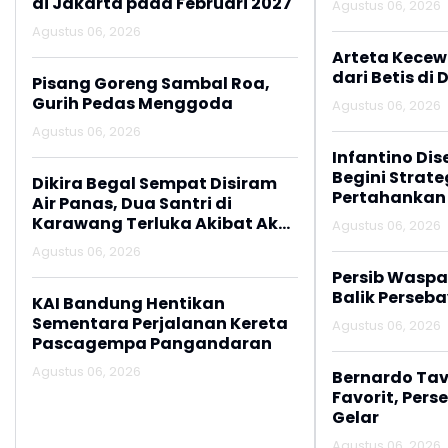
di Jakarta pada Februari 2027
Agustus 06, 2026
Agustus 06, 2026
Arteta Kecew
dari Betis di 
Pisang Goreng Sambal Roa,
Gurih Pedas Menggoda
Agustus 06, 2026
Agustus 06, 2026
Infantino Dis
Begini Strate
Dikira Begal Sempat Disiram
Pertahankan
Air Panas, Dua Santri di
Karawang Terluka Akibat Aksi
Agustus 06, 2026
Oknum Linmas
Agustus 06, 2026
Persib Wasp
Balik Perseb
KAI Bandung Hentikan
Sementara Perjalanan Kereta
Agustus 06, 2026
Pascagempa Pangandaran
Agustus 06, 2026
Bernardo Tav
Favorit, Pers
Gelar
Agustus 06, 2026