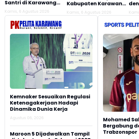
Santri di Karawang
Kabupaten Karawang
den
Terluka Akibat Aksi
Kekeringan Makin
Mel
Kamis, 6 Agustus 2026
Kamis, 6 Agustus 2026
Kami
Oknum Linmas
Meluas
Ber
Kemnaker Sesuaikan Regulasi
Ketenagakerjaan Hadapi
Dinamika Dunia Kerja
Agustus 06, 2026
Mohamed Sal
Bergabung d
Trabzonspor
Maroon 5 Dijadwalkan Tampil