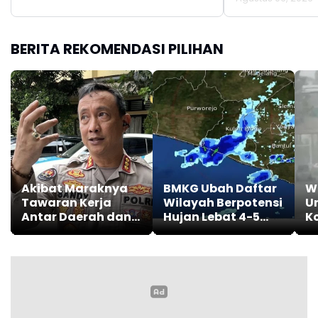
BERITA REKOMENDASI PILIHAN
Akibat Maraknya
BMKG Ubah Daftar
W
Tawaran Kerja
Wilayah Berpotensi
U
Antar Daerah dan
Hujan Lebat 4-5
K
Luar Negeri, Polisi
Agustus 2026, Cek
B
Ingatkan Untuk
Daerah Kalian
Hu
Waspadai Tindak
Pidana TPPO