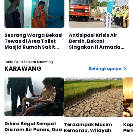
Seorang Warga Bekasi
Antisipasi Krisis Air
Tewas di Area Toilet
Bersih, Bekasi
Masjid Rumah Sakit
Siagakan 11 Armada
Islam Karawang
Water Trucking
Berita Pelita Seputar Karawang
KARAWANG
Selengkapnya
Dikira Begal Sempat
Terdampak Musim
Kap
Disiram Air Panas, Dua
Kemarau, Wilayah
Per