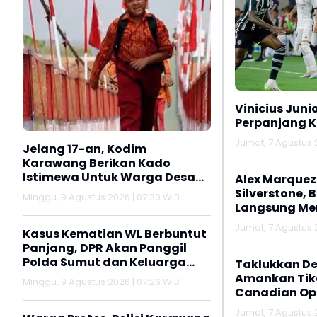
Vinicius Juni
Perpanjang K
Jumat, 7 Agustus 2
Jelang 17-an, Kodim
Karawang Berikan Kado
Istimewa Untuk Warga Desa
Alex Marquez 
Kalijati Jatisari
Silverstone, 
Minggu, 9 Agustus 2026 | 07:30 WIB
Langsung M
Jumat, 7 Agustus 2
Kasus Kematian WL Berbuntut
Panjang, DPR Akan Panggil
Polda Sumut dan Keluarga
Taklukkan De
Korban
Amankan Tike
Minggu, 9 Agustus 2026 | 07:26 WIB
Canadian Op
Jumat, 7 Agustus 2