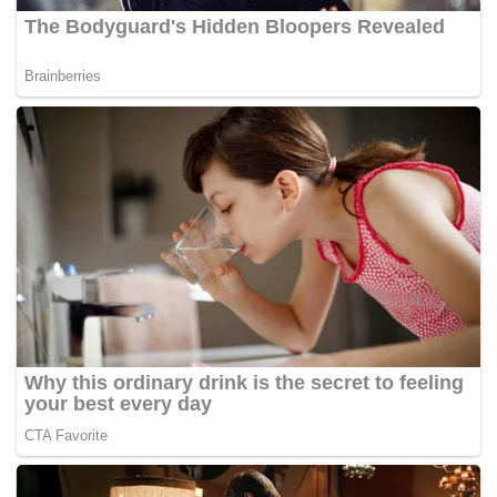
Meta menyebutkan fitur Incognito Chat akan
diluncurkan di WhatsApp dan aplikasi Meta AI dalam
beberapa waktu mendatang.
Perusahaan juga berencana menghadirkan “side-
chat” berbasis Pemrosesan Privat yang
memungkinkan pengguna memperoleh bantuan AI.
(*)