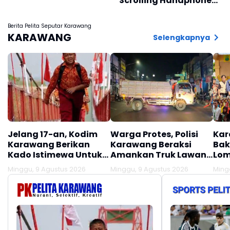
Scrolling Handphone
Sebelum Tidur
Terhadap Kesehatan
Berita Pelita Seputar Karawang
Otak
KARAWANG
Selengkapnya
Jelang 17-an, Kodim
Warga Protes, Polisi
Kar
Karawang Berikan
Karawang Beraksi
Bak
Kado Istimewa Untuk
Amankan Truk Lawan
Lom
Warga Desa Kalijati
Lawan Arus
Minggu, 9 Agustus 2026
Minggu, 9 Agustus 2026
Ming
Jatisari