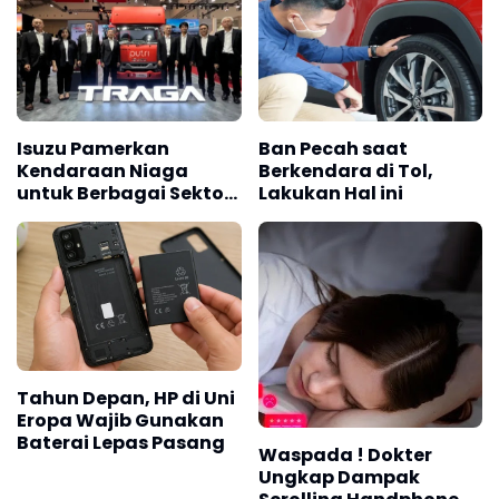
Listrik, Ini Komentar
KDM
Isuzu Pamerkan
Ban Pecah saat
Kendaraan Niaga
Berkendara di Tol,
untuk Berbagai Sektor
Lakukan Hal ini
Usaha
Tahun Depan, HP di Uni
Eropa Wajib Gunakan
Baterai Lepas Pasang
Waspada ! Dokter
Ungkap Dampak