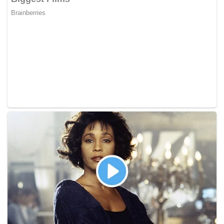
Menurut Alice, sistem tersebut menggunakan
beberapa lapisan teknologi privasi dan keamanan
yang kompleks.
Temukan lebih banyak
Telepon Pintar
Perpesanan Teks & Singkat
Pembelajaran Mesin & Kecerdasan Buatan
“AI memproses permintaan secara pribadi di dalam
mesin virtual rahasia sedemikian rupa sehingga kita
tidak mungkin melihat isinya atau mengetahui dari
pengguna mana permintaan tersebut berasal,”
ujarnya.