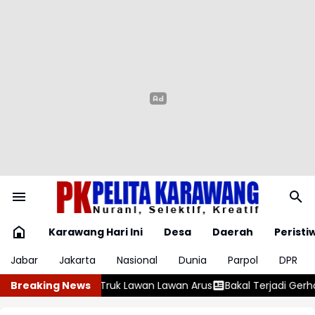
Karawang Hari Ini
Desa
Daerah
Peristi
Jabar
Jakarta
Nasional
Dunia
Parpol
DPR
Bakal Terjadi Gerhana Matahari Total 12 Agustus 2026
Breaking News
Karawang