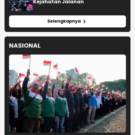
Elemen Masyarakat Deklarasikan Jaga
Jakarta untuk Indonesia
Wapres Gibran Minta Normalisasi
Sungai Dipercepat di Tengah
Pemulihan Pascabencana
Menhan Sjafrie Tekankan Disiplin
Prajurit untuk Jaga Kepercayaan
Rakyat
Christina Jajaki Perluasan
Penempatan Pekerja Migran ke