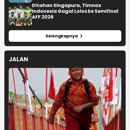
Jelang 17-an, Kodim Karawang Berikan Kado
Istimewa Untuk Warga Desa Kalijati Jatisari
Warga Protes, Polisi Karawang
Beraksi Amankan Truk Lawan
Lawan Arus
Diduga Patah As Saat Menanjak,
Truk Pemicu Tabrakan Beruntun
Enam Kendaraan di Ciwidey