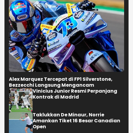
Alex Marquez Tercepat di FP1 Silverstone,
Bezzecchi Langsung Mengancam
Vinicius Junior Resmi Perpanjang
Kontrak di Madrid
Taklukkan De Minaur, Norrie
Amankan Tiket 16 Besar Canadian
Open
Ditahan Singapura, Timnas
Indonesia Gagal Lolos ke Semifinal
AFF 2026
Selengkapnya
JALAN