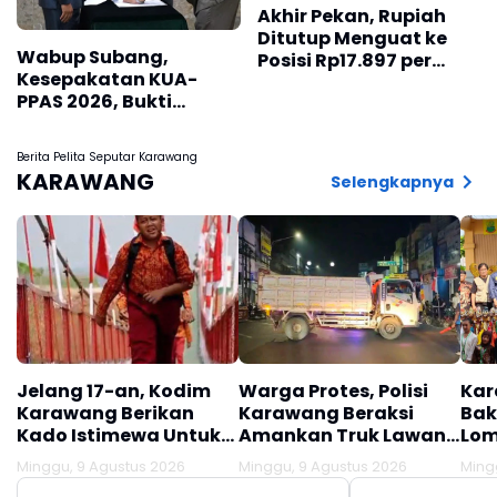
Akhir Pekan, Rupiah
Ditutup Menguat ke
Wabup Subang,
Posisi Rp17.897 per
Kesepakatan KUA-
Dolar AS
PPAS 2026, Bukti
Sinergi Eksekutif-
Legislatif
Berita Pelita Seputar Karawang
KARAWANG
Selengkapnya
Jelang 17-an, Kodim
Warga Protes, Polisi
Kar
Karawang Berikan
Karawang Beraksi
Bak
Kado Istimewa Untuk
Amankan Truk Lawan
Lom
Warga Desa Kalijati
Lawan Arus
Minggu, 9 Agustus 2026
Minggu, 9 Agustus 2026
Ming
Jatisari