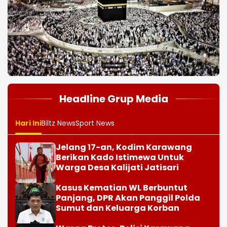
Jelang 17-an, Kodim Karawang
Berikan Kado Istimewa Untuk
Warga Desa Kalijati Jatisari
Kasus Kematian WL Berbuntut
Panjang, DPR Akan Panggil Polda
Sumut dan Keluarga Korban
Warga Protes, Polisi Karawang
Beraksi Amankan Truk Lawan
Lawan Arus
Bakal Terjadi Gerhana Matahari
Total 12 Agustus 2026
Karawang Gali Potensi Bakat,
Disdikbud Gelar Lomba Dalang Cilik