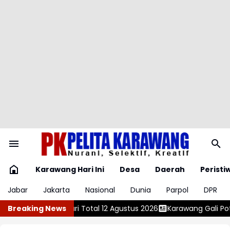
Karawang Hari Ini
Desa
Daerah
Peristi
Jabar
Jakarta
Nasional
Dunia
Parpol
DPR
stus 2026
Breaking News
Karawang Gali Potensi Bakat, Disdikbud Gelar Lomba D