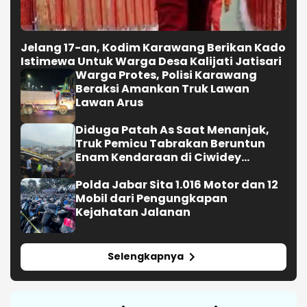
Diselidiki Polisi
Polda Jabar Sita 1.016 Motor dan 12
Mobil dari Pengungkapan
Kejahatan Jalanan
Selengkapnya
Headline Grup Media
Berita
Karawang Kekinian
Nasional
BGN Wajibkan SPPG Kantongi
Sertifikat Higiene sebelum 10
Agustus
Iran-Oman Sepakat Buka Kembali
Selat Hormuz 60 Hari