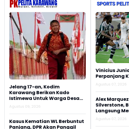
Vinicius Juni
Perpanjang K
Agustus 07, 2026
Jelang 17-an, Kodim
Karawang Berikan Kado
Istimewa Untuk Warga Desa
Alex Marquez 
Kalijati Jatisari
Silverstone, 
Agustus 09, 2026
Langsung M
Agustus 07, 2026
Kasus Kematian WL Berbuntut
Panjang, DPR Akan Panggil