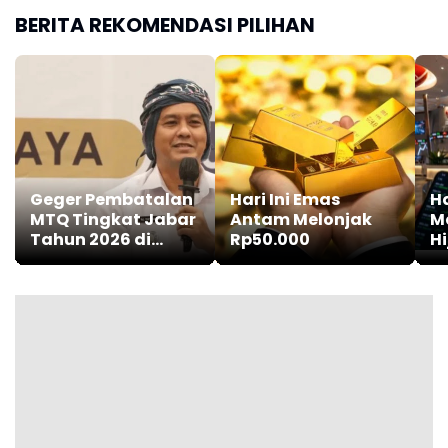
BERITA REKOMENDASI PILIHAN
Geger Pembatalan
Hari Ini Emas
Ha
MTQ Tingkat Jabar
Antam Melonjak
M
Tahun 2026 di
Rp50.000
Hi
Garut, Ini
Tanggapan Wakil
Wali Kota
Tasikmalaya Diky
Candra