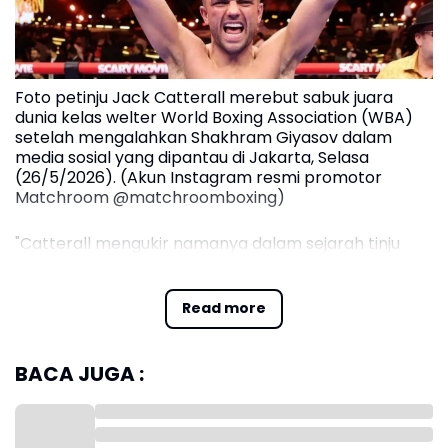
Foto petinju Jack Catterall merebut sabuk juara
dunia kelas welter World Boxing Association (WBA)
setelah mengalahkan Shakhram Giyasov dalam
media sosial yang dipantau di Jakarta, Selasa
(26/5/2026). (Akun Instagram resmi promotor
Matchroom @matchroomboxing)
"Catterall mengukir namanya dalam sejarah tinju
dengan merebut gelar kelas welter WBA yang
kosong melalui kemenangan angka mutlak,"
Read more
demikian pernyataan WBA dalam laman resminya
yang dipantau di Jakarta, Selasa.
BACA JUGA :
Sejak ronde awal, Giyasov tampil agresif dengan
tekanan tinggi dan mencoba mendominasi
pertarungan lewat kombinasi pukulan cepatnya.