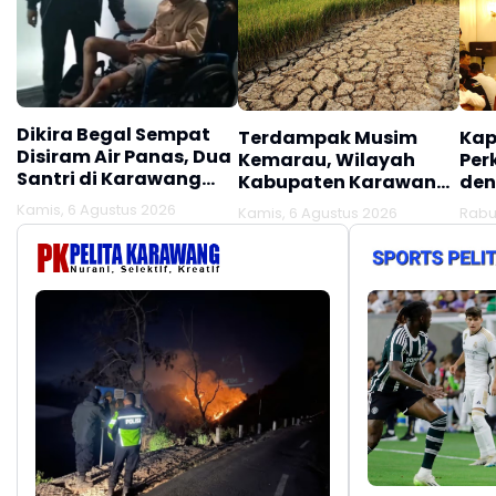
Dikira Begal Sempat
Terdampak Musim
Kap
Disiram Air Panas, Dua
Kemarau, Wilayah
Per
Santri di Karawang
Kabupaten Karawang
den
Terluka Akibat Aksi
Kekeringan Makin
Mel
Kamis, 6 Agustus 2026
Kamis, 6 Agustus 2026
Rabu
Oknum Linmas
Meluas
Ber