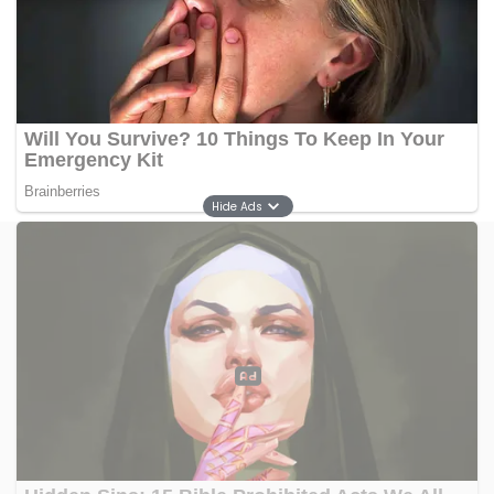
Pada ronde terakhir, Giyasov mencoba tampil habis
habisan demi mencari kemenangan knockout.
Namun pertahanan disiplin dan ketenangan
Catterall berhasil meredam tekanan lawannya.
Setelah 12 ronde berakhir, Catterall dinyatakan
menang mutlak lewat skor 119-108, 116-111, dan 118-109.
Hide Ads
Kemenangan ini menjadi pencapaian besar dalam
karier Catterall sekaligus mewujudkan impiannya
meraih gelar juara dunia.
Kini, petinju Inggris tersebut memiliki catatan 32
kemenangan dengan 14 knockout dan dua
kekalahan.