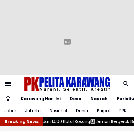
Karawang Hari Ini
Desa
Daerah
Peristi
Jabar
Jakarta
Nasional
Dunia
Parpol
DPR
tol Kosong
Breaking News
Jemari Bergerak Berujung Petaka, Komen ‘Ruang Jena