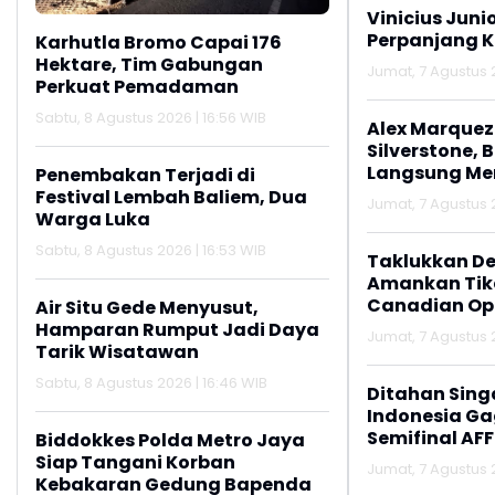
Vinicius Juni
Perpanjang K
Karhutla Bromo Capai 176
Hektare, Tim Gabungan
Jumat, 7 Agustus 2
Perkuat Pemadaman
Sabtu, 8 Agustus 2026 | 16:56 WIB
Alex Marquez 
Silverstone, 
Langsung M
Penembakan Terjadi di
Festival Lembah Baliem, Dua
Jumat, 7 Agustus 2
Warga Luka
Sabtu, 8 Agustus 2026 | 16:53 WIB
Taklukkan De
Amankan Tike
Canadian Op
Air Situ Gede Menyusut,
Hamparan Rumput Jadi Daya
Jumat, 7 Agustus 2
Tarik Wisatawan
Sabtu, 8 Agustus 2026 | 16:46 WIB
Ditahan Sing
Indonesia Gag
Semifinal AFF
Biddokkes Polda Metro Jaya
Siap Tangani Korban
Jumat, 7 Agustus 2
Kebakaran Gedung Bapenda