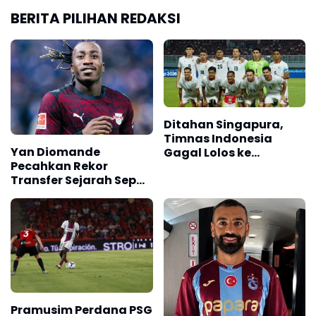
BERITA PILIHAN REDAKSI
Ditahan Singapura,
Timnas Indonesia
Yan Diomande
Gagal Lolos ke
Pecahkan Rekor
Semifinal AFF 2026
Transfer Sejarah Sepak
Bola Eropa
Pramusim Perdana PSG