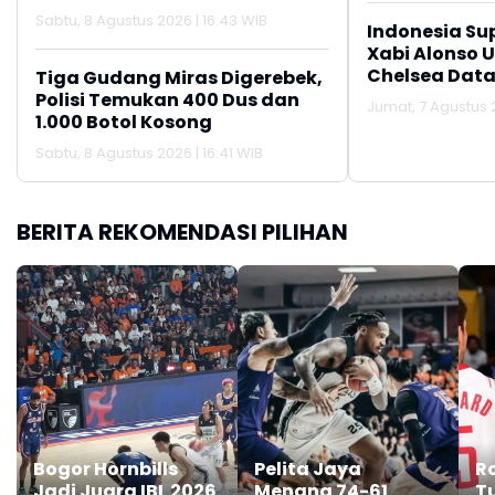
Sabtu, 8 Agustus 2026 | 16:43 WIB
Indonesia Su
Xabi Alonso 
Chelsea Data
Tiga Gudang Miras Digerebek,
Polisi Temukan 400 Dus dan
Jumat, 7 Agustus 2
1.000 Botol Kosong
Sabtu, 8 Agustus 2026 | 16:41 WIB
BERITA REKOMENDASI PILIHAN
Bogor Hornbills
Pelita Jaya
R
Jadi Juara IBL 2026
Menang 74-61
T