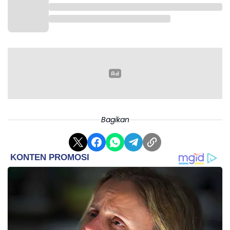
Catterall juga tampil dominan lewat kombinasi jab
Bagikan
kanan dan pukulan kiri keras yang membuat Giyasov
mulai kesulitan mengembangkan permainan.
Memasuki paruh akhir pertarungan, petinju asal
Inggris itu semakin nyaman mengontrol tempo laga.
Hook ke arah tubuh dan pukulan lurus ke kepala
perlahan menguras stamina Giyasov.