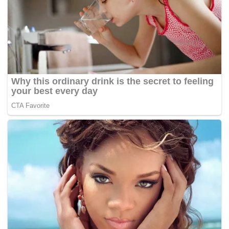
Alfred Pennyworth.
Meski detail cerita masih dirahasiakan, Reeves
menyebut film ini akan lebih fokus menggali sisi
manusia dari Bruce Wayne dibandingkan film
sebelumnya yang lebih banyak menyoroti sosok
Batman.
Ia juga menjelaskan bahwa kisah asal usul Bruce
Wayne sudah sering dieksplorasi di berbagai versi
film, sehingga kali ini penonton akan melihat sisi
berbeda dari karakter tersebut.
Film ini dijadwalkan tayang di bioskop pada 1 Oktober
2027 dan diharapkan menghadirkan pengalaman