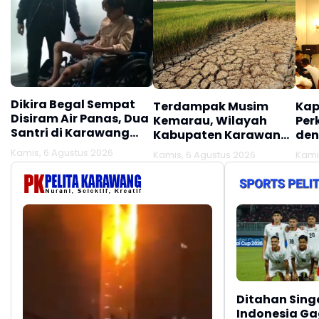
Dikira Begal Sempat
Terdampak Musim
Kap
Disiram Air Panas, Dua
Kemarau, Wilayah
Per
Santri di Karawang
Kabupaten Karawang
den
Terluka Akibat Aksi
Kekeringan Makin
Mel
Kamis, 6 Agustus 2026
Kamis, 6 Agustus 2026
Kami
Oknum Linmas
Meluas
Ber
Ditahan Sing
Indonesia Gag