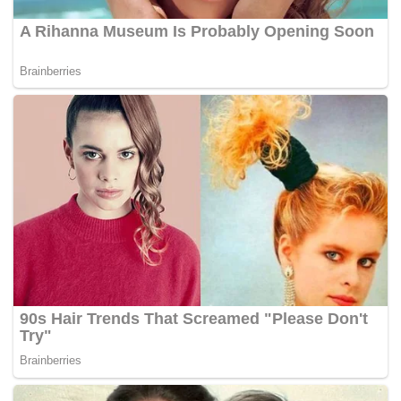
baru bagi penggemar dunia Gotham.
Sebelumnya, Reeves juga sempat membagikan
teaser Batmobile dengan tulisan SnowTires yang
memicu spekulasi soal nuansa cerita yang akan
diangkat dalam film terbaru ini.
Sumber: Variety