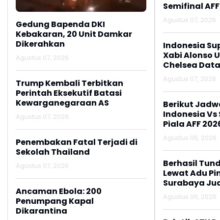
Semifinal AFF
Agustus 07, 2026
Gedung Bapenda DKI
Kebakaran, 20 Unit Damkar
Dikerahkan
Indonesia Su
Xabi Alonso 
Agustus 07, 2026
Chelsea Data
Agustus 07, 2026
Trump Kembali Terbitkan
Perintah Eksekutif Batasi
Kewarganegaraan AS
Berikut Jadw
Indonesia Vs
Agustus 07, 2026
Piala AFF 202
Agustus 06, 2026
Penembakan Fatal Terjadi di
Sekolah Thailand
Berhasil Tun
Agustus 07, 2026
Lewat Adu Pin
Surabaya Jua
Ancaman Ebola: 200
2026
Agustus 06, 2026
Penumpang Kapal
Dikarantina