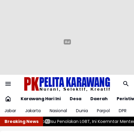
Karawang Hari Ini
Desa
Daerah
Peristi
Jabar
Jakarta
Nasional
Dunia
Parpol
DPR
olakan LGBT, Ini Koemntar Menteri Kependudukan dan Pembangu
Breaking News