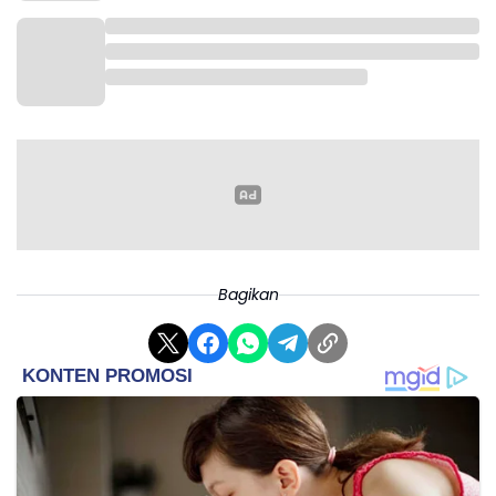
Bagikan
Sejumlah pemeran lama juga dipastikan kembali
seperti Robert Pattinson sebagai Bruce Wayne, Colin
Farrell sebagai Oz Cobb, Jeffrey Wright sebagai
Komisaris James Gordon, serta Andy Serkis sebagai