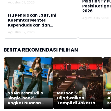
Pelatih STY P
Agustus 07, 2026
Posisi Ketiga
2026
Isu Penolakan LGBT, Ini
Agustus 06, 2026
Koemntar Menteri
Kependudukan dan
Pembangunan Keluarga
Agustus 07, 2026
BERITA REKOMENDASI PILIHAN
No Na Resmi Rilis
Maroon 5
Je
Single 'honk!',
Dijadwalkan
J
Angkat Nuansa
Tampil di Jakarta
Re
Lokal dalam
pada Februari 2027
G