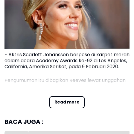
- Aktris Scarlett Johansson berpose di karpet merah
dalam acara Academy Awards ke-92 di Los Angeles,
California, Amerika Serikat, pada 9 Februari 2020.
Pengumuman itu dibagikan Reeves lewat unggahan
gambar berbentuk GIF di platform X pada 14 Mei
2026. Dalam unggahan yang menampilkan wajah
Johansson, ia menuliskan kalimat "Next exit,
Read more
Gotham... Welcome." yang langsung menarik
perhatian penggemar.
BACA JUGA :
Menurut laporan Variety pada Kamis 14 Mei, Reeves