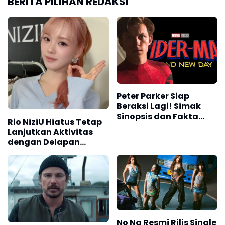
BERITA PILIHAN REDAKSI
Peter Parker Siap
Beraksi Lagi! Simak
Sinopsis dan Fakta
Rio NiziU Hiatus Tetap
'Spider-Man: Brand
Lanjutkan Aktivitas
New Day'
dengan Delapan
Anggota
No Na Resmi Rilis Single