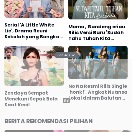
Serial 'A Little White
Momo , Gandeng eńau
Lie', Drama Reuni
Rilis Versi Baru 'Sudah
Sekolah yang Bongkar
Tahu Tuhan Kita
Rahasia Masa Lalu
Berbeda'
Hide Ads
No Na Resmi Rilis Single
'honk!', Angkat Nuansa
Zendaya Sempat
Lokal dalam Balutan
Menekuni Sepak Bola
Dance-Pop
Saat Kecil
BERITA REKOMENDASI PILIHAN