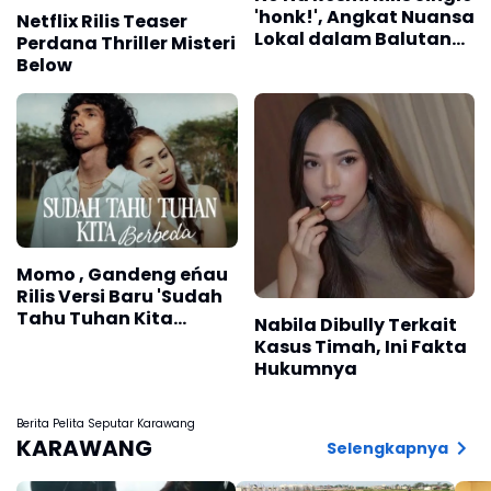
'honk!', Angkat Nuansa
Netflix Rilis Teaser
Lokal dalam Balutan
Perdana Thriller Misteri
Dance-Pop
Below
Momo , Gandeng eńau
Rilis Versi Baru 'Sudah
Tahu Tuhan Kita
Nabila Dibully Terkait
Berbeda'
Kasus Timah, Ini Fakta
Hukumnya
Berita Pelita Seputar Karawang
KARAWANG
Selengkapnya