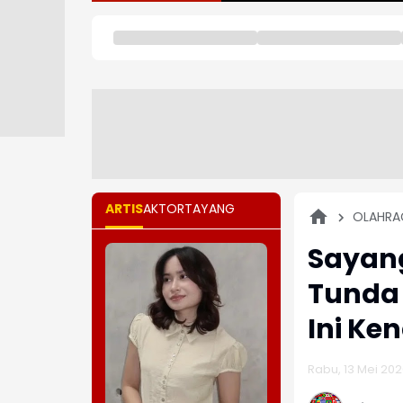
ARTIS
AKTOR
TAYANG
OLAHRA
Sayang
Tunda 
Ini Ke
Rabu, 13 Mei 2026