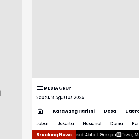
MEDIA GRUP
Sabtu, 8 Agustus 2026
Karawang Hari Ini
Desa
Daer
Jabar
Jakarta
Nasional
Dunia
Par
t yang Rusak Akibat Gempa
Breaking News
Tiwul, Makanan Masyarakat Indon