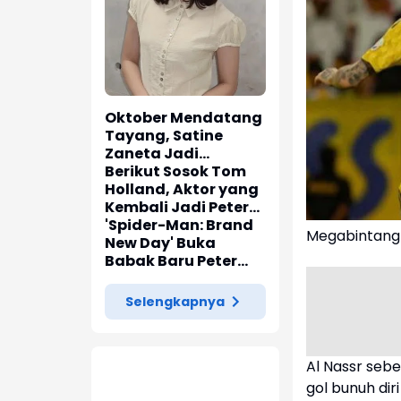
Oktober Mendatang
Tayang, Satine
Zaneta Jadi
Pemeran Utama Film
Berikut Sosok Tom
Siti Si Vampir
Holland, Aktor yang
Kembali Jadi Peter
Parker di 'Spider-
'Spider-Man: Brand
Megabintang 
Man: Brand New Day'
New Day' Buka
Babak Baru Peter
Parker di Marvel
Cinematic Universe
Selengkapnya
Al Nassr seb
gol bunuh di