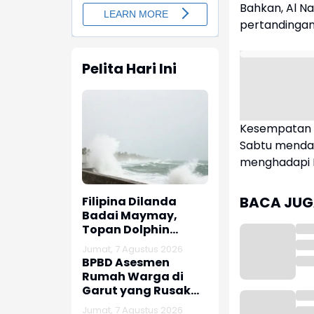
Bahkan, Al N
pertandingan
Pelita Hari Ini
Kesempatan t
Sabtu mendat
menghadapi 
BACA JUGA
Filipina Dilanda
Badai Maymay,
Topan Dolphin
Dekati Tiongkok dan
Jumat, 7 Agustus 2026
Taiwan
BPBD Asesmen
Rumah Warga di
Garut yang Rusak
Akibat Gempa
Jumat, 7 Agustus 2026