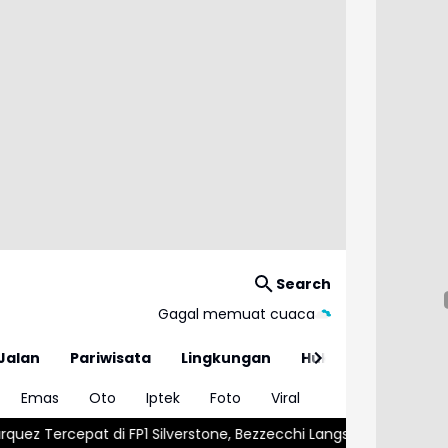
Search
Gagal memuat cuaca
Jalan
Pariwisata
Lingkungan
Hukum
Emas
Oto
Iptek
Foto
Viral
ilverstone, Bezzecchi Langsung Mengancam
Vinicius Junior Res