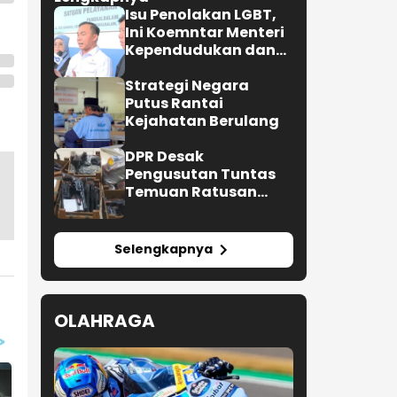
Isu Penolakan LGBT,
Ini Koemntar Menteri
Kependudukan dan
Pembangunan
Keluarga
Strategi Negara
Putus Rantai
Kejahatan Berulang
DPR Desak
Pengusutan Tuntas
Temuan Ratusan
Senjata di Sekolah
Selengkapnya
OLAHRAGA