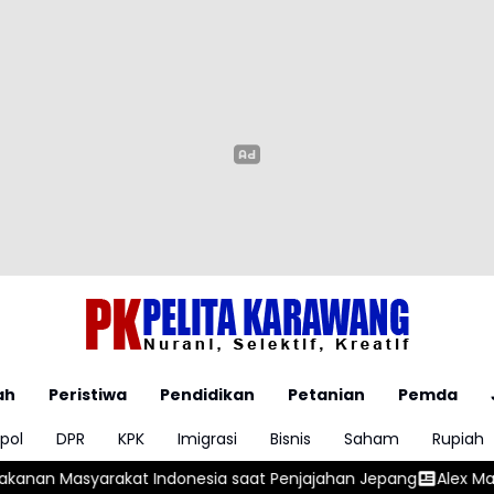
ah
Peristiwa
Pendidikan
Petanian
Pemda
pol
DPR
KPK
Imigrasi
Bisnis
Saham
Rupiah
esia saat Penjajahan Jepang
Alex Marquez Tercepat di FP1 S