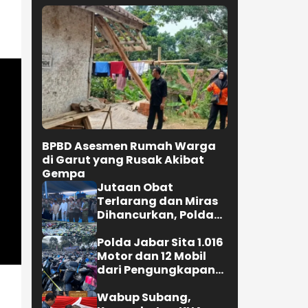
BPBD Asesmen Rumah Warga
di Garut yang Rusak Akibat
Gempa
Jutaan Obat
Terlarang dan Miras
Dihancurkan, Polda
Jabar Tangkap 1.245
Tersangka
Polda Jabar Sita 1.016
Motor dan 12 Mobil
dari Pengungkapan
Kejahatan Jalanan
Wabup Subang,