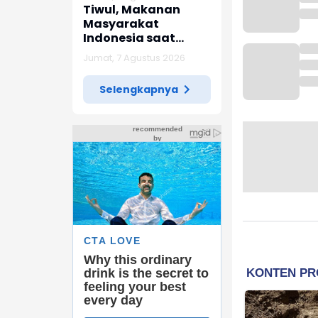
Tiwul, Makanan
Masyarakat
Indonesia saat
Penjajahan Jepang
Jumat, 7 Agustus 2026
Selengkapnya