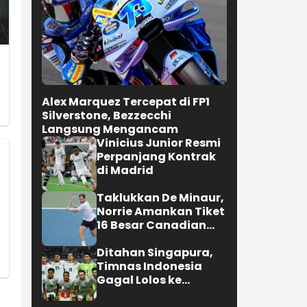
Alex Marquez Tercepat di FP1
Silverstone, Bezzecchi
Langsung Mengancam
Vinicius Junior Resmi
Perpanjang Kontrak
di Madrid
Taklukkan De Minaur,
Norrie Amankan Tiket
16 Besar Canadian
Open
Ditahan Singapura,
Timnas Indonesia
Gagal Lolos ke
Semifinal AFF 2026