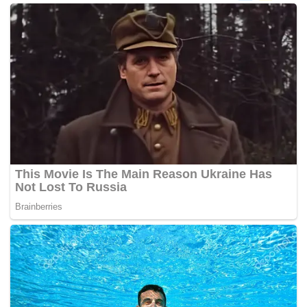
pelayanan kesehatan dan berdampak serius
terhadap kondisi psikologis para tenaga kesehatan.
Sebagai tindak lanjut, Kemenkes akan berkoordinasi
dengan pemerintah daerah, organisasi profesi,
aparat penegak hukum, serta pihak rumah sakit
untuk memastikan tenaga kesehatan memperoleh
perlindungan hukum dan dukungan psikososial.
Saat ini, penanganan kasus tersebut tengah
dilakukan oleh Direktorat Jenderal Sumber Daya
Manusia Kesehatan bersama Inspektorat Jenderal
Kementerian Kesehatan.
Kemenkes juga mengimbau seluruh pihak untuk