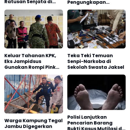
Ratusan Senjata di
Pengungkapan
Sekolah
Kejahatan Jalanan
Keluar Tahanan KPK,
Teka Teki Temuan
Eks Jampidsus
Senpi-Narkoba di
Gunakan Rompi Pink
Sekolah Swasta Jaksel
dan Diborgol
Polisi Lanjutkan
Warga Kampung Tegal
Pencarian Barang
Jambu Digegerkan
Bukti Kasus Mutilasi di