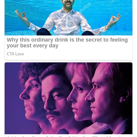
menghormati proses investigasi yang sedang
berlangsung dengan tidak menyebarkan informasi
yang belum terverifikasi. Kementerian menilai
dedikasi dokter Icha dalam memberikan pelayanan
kesehatan kepada masyarakat akan tetap menjadi
teladan bagi tenaga kesehatan di Indonesia.(*)