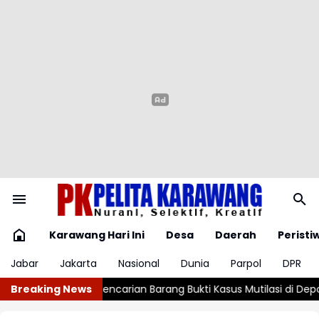
Karawang Hari Ini
Desa
Daerah
Peristi
Jabar
Jakarta
Nasional
Dunia
Parpol
DPR
Bukti Kasus Mutilasi di Depok
Breaking News
Jutaan Obat Terlarang dan Miras