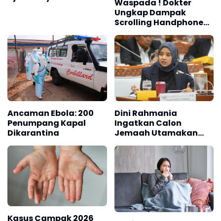
Waspada ! Dokter
Bangun Bangsa Sehat
Ungkap Dampak
dan Produktif
Scrolling Handphone
Sebelum Tidur
Terhadap Kesehatan
Otak
Ancaman Ebola: 200
Dini Rahmania
Penumpang Kapal
Ingatkan Calon
Dikarantina
Jemaah Utamakan
Istitha'ah Kesehatan
Jelang Haji
Kasus Campak 2026