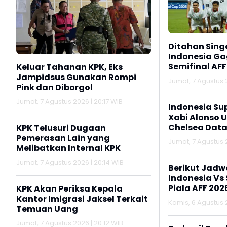
Ditahan Sing
Indonesia Gag
Semifinal AFF
Keluar Tahanan KPK, Eks
Jampidsus Gunakan Rompi
Jumat, 7 Agustus 2
Pink dan Diborgol
Jumat, 7 Agustus 2026 | 20:17 WIB
Indonesia Su
Xabi Alonso 
Chelsea Data
KPK Telusuri Dugaan
Pemerasan Lain yang
Jumat, 7 Agustus 2
Melibatkan Internal KPK
Jumat, 7 Agustus 2026 | 20:14 WIB
Berikut Jadw
Indonesia Vs
Piala AFF 202
KPK Akan Periksa Kepala
Kantor Imigrasi Jaksel Terkait
Kamis, 6 Agustus 2
Temuan Uang
Jumat, 7 Agustus 2026 | 20:12 WIB