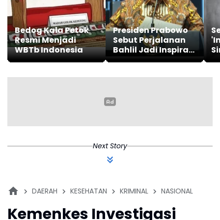
Bedog Kala Petok
Presiden Prabowo
S
Resmi Menjadi
Sebut Perjalanan
'I
WBTb Indonesia
Bahlil Jadi Inspirasi
S
Generasi Muda
y
K
Next Story
DAERAH
KESEHATAN
KRIMINAL
NASIONAL
Kemenkes Investigasi