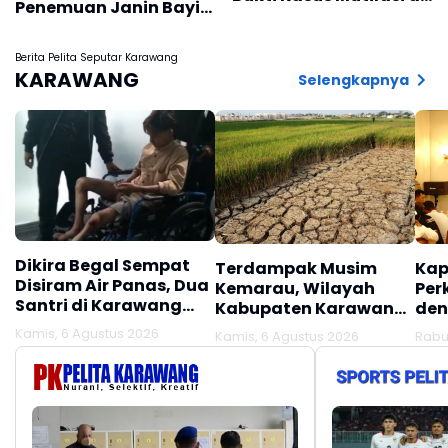
Penemuan Janin Bayi
Depok
Dalam Kondisi Tewas
Berita Pelita Seputar Karawang
KARAWANG
Selengkapnya
Dikira Begal Sempat
Terdampak Musim
Kap
Disiram Air Panas, Dua
Kemarau, Wilayah
Per
Santri di Karawang
Kabupaten Karawang
den
Terluka Akibat Aksi
Kekeringan Makin
Mel
Kamis, 6 Agustus 2026
Kamis, 6 Agustus 2026
Rabu
Oknum Linmas
Meluas
Ber