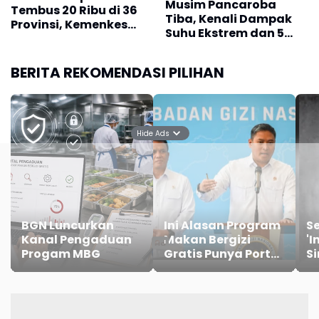
Musim Pancaroba
Tembus 20 Ribu di 36
Tiba, Kenali Dampak
Provinsi, Kemenkes
Suhu Ekstrem dan 5
Ingatkan Pentingnya
Cara Menjaga
Imunisasi Lanjutan
Imunitas Tubuh
BERITA REKOMENDASI PILIHAN
Hide Ads
BGN Luncurkan
Ini Alasan Program
S
Kanal Pengaduan
Makan Bergizi
'I
Progam MBG
Gratis Punya Portal
S
Pengaduan untuk
y
SPPG
K