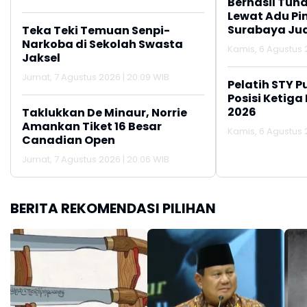
Berhasil Tun
Lewat Adu Pin
Surabaya Jua
Teka Teki Temuan Senpi-
2026
Narkoba di Sekolah Swasta
Kamis, 6 Agustus 2
Jaksel
Jumat, 7 Agustus 2026 | 20:09 WIB
Pelatih STY P
Posisi Ketiga
2026
Taklukkan De Minaur, Norrie
Amankan Tiket 16 Besar
Kamis, 6 Agustus 2
Canadian Open
Jumat, 7 Agustus 2026 | 20:06 WIB
BERITA REKOMENDASI PILIHAN