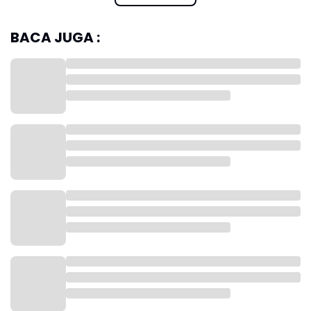
memastikan seluruh fakta terungkap secara objektif,
transparan, dan akuntabel.
BACA JUGA :
"Kami sangat prihatin atas peristiwa ini. Setiap
tenaga kesehatan berhak mendapatkan
perlindungan, rasa aman, dan penghormatan dalam
menjalankan tugas pelayanan kepada masyarakat.
Tidak boleh ada intimidasi, tekanan, ataupun
tindakan yang merendahkan martabat tenaga
kesehatan," kata Aji dalam keterangan tertulis, Senin,
29 Juni 2026.