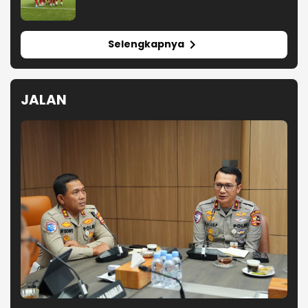
Pramusim Perdana PSG Ditaklukkan oleh
Mallorca Telak 0-3
Chelsea Kembali Tumbang Kali ini
lawan Juventus Tipis 0-1
Indonesia Berhasil Juara Umum di
Kejuaraan MMA Asian
Championship 2026
Persija Raih Posisi Ketiga Piala
Presiden 2026
Selengkapnya
JALAN