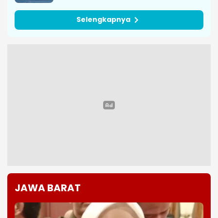
Persebaya Juara Piala Presiden
2026 Usai Kalahkan Persib Lewat
Adu Penalti
Serangan Rudal Kyiv Tewaskan 17
Orang
Lampung Luncurkan Satelit
Hiperspektral Pertama untuk
Dukung Pembangunan Berbasis
Data
Selengkapnya