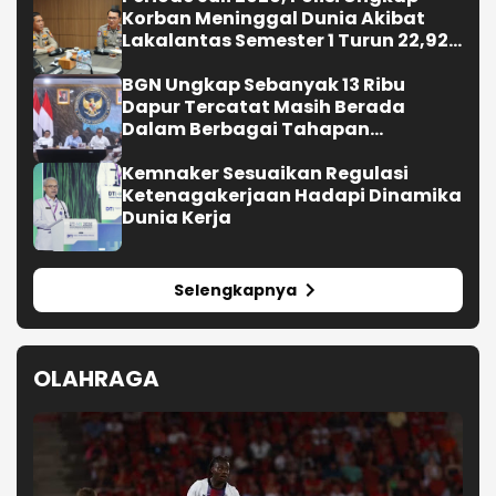
Ngeriii, Kepala BGN Sudaryono Ungkapkan
Diketemukan Ada 6 Juta Data Ganda Siswa
Penerima MBG
Periode Juli 2026, Polisi Ungkap
Korban Meninggal Dunia Akibat
Lakalantas Semester 1 Turun 22,92
Persen
BGN Ungkap Sebanyak 13 Ribu
Dapur Tercatat Masih Berada
Dalam Berbagai Tahapan
Verifikasi dan Belum Seluruhnya
Siap Beroperasi
Kemnaker Sesuaikan Regulasi
Ketenagakerjaan Hadapi Dinamika
Dunia Kerja