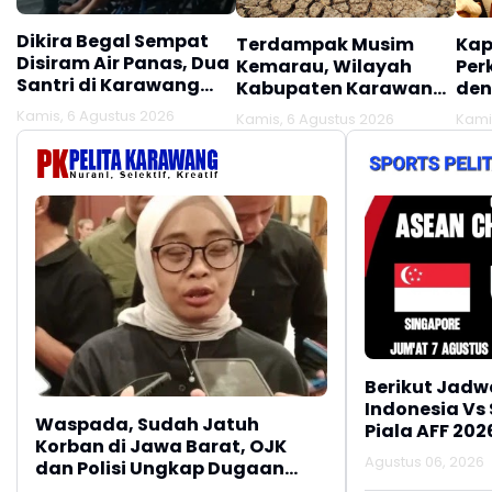
Dikira Begal Sempat
Terdampak Musim
Kap
Disiram Air Panas, Dua
Kemarau, Wilayah
Per
Santri di Karawang
Kabupaten Karawang
den
Terluka Akibat Aksi
Kekeringan Makin
Mel
Kamis, 6 Agustus 2026
Kamis, 6 Agustus 2026
Kami
Oknum Linmas
Meluas
Ber
Berikut Jadw
Indonesia Vs
Waspada, Sudah Jatuh
Piala AFF 202
Korban di Jawa Barat, OJK
Agustus 06, 2026
dan Polisi Ungkap Dugaan
Penipuan Modus Titip Limit