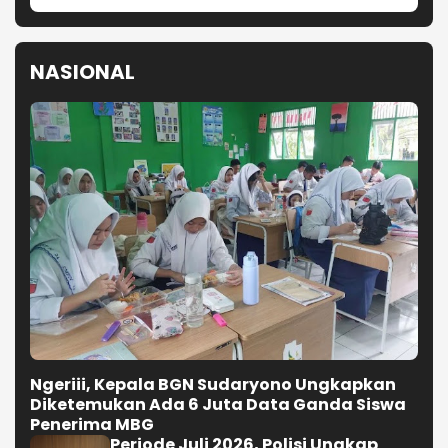
Batu Kapur di Cipatat
Diduga Tebang 10 Pohon Tanpa
Izin, Videotron di Jalan R.E.
Martadinata Bandung Disegel
KDM Targetkan Bongkar dan Tata
Teras Cihampelas Beres Oktober
2026
Selengkapnya
NASIONAL