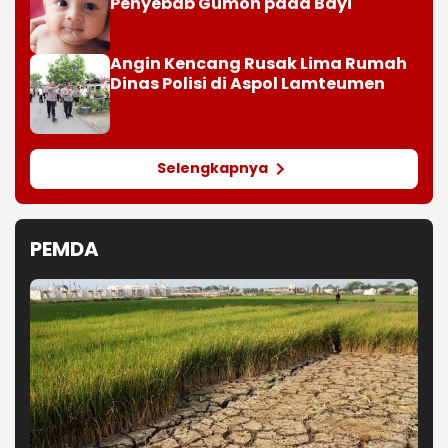
Jawa Barat, OJK dan Polisi Ungkap
Dugaan Penipuan Modus Titip Limit
Paylater
Kebakaran Hebat Hanguskan
Perahu di Pelabuhan Karangsong
Indramayu
Ngeriii, Kepala BGN Sudaryono
Ungkapkan Diketemukan Ada 6
Juta Data Ganda Siswa Penerima
MBG
Wajar atau Bahaya? , Kenali 5
Penyebab Gumoh pada Bayi
Angin Kencang Rusak Lima Rumah
Dinas Polisi di Aspol Lamteumen
Selengkapnya