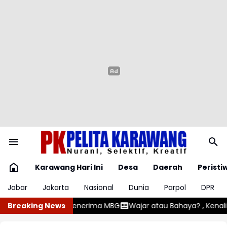
Karawang Hari Ini
Desa
Daerah
Peristi
Jabar
Jakarta
Nasional
Dunia
Parpol
DPR
G
Breaking News
Wajar atau Bahaya? , Kenali 5 Penyebab Gumoh pada Bayi