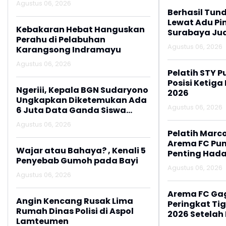
Agustus 06, 2026
Paylater
Berhasil Tun
Lewat Adu Pin
Kebakaran Hebat Hanguskan
Surabaya Jua
Perahu di Pelabuhan
2026
Agustus 06, 2026
Karangsong Indramayu
Agustus 06, 2026
Pelatih STY P
Posisi Ketiga
Ngeriii, Kepala BGN Sudaryono
2026
Ungkapkan Diketemukan Ada
Agustus 06, 2026
6 Juta Data Ganda Siswa
Penerima MBG
Agustus 06, 2026
Pelatih Marc
Arema FC Pu
Wajar atau Bahaya? , Kenali 5
Penting Hada
Penyebab Gumoh pada Bayi
Agustus 06, 2026
Agustus 06, 2026
Arema FC Ga
Angin Kencang Rusak Lima
Peringkat Tig
Rumah Dinas Polisi di Aspol
2026 Setelah 
Lamteumen
Persija Jakar