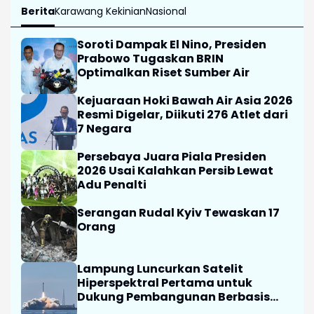
Kemudikan Kendaraannya dalam
Keadaan Mabuk, Sopir Angkot
Diamankan Polisi
Selengkapnya
Headline Grup Media
Berita
Karawang Kekinian
Nasional
Soroti Dampak El Nino, Presiden
Prabowo Tugaskan BRIN
Optimalkan Riset Sumber Air
Kejuaraan Hoki Bawah Air Asia 2026
Resmi Digelar, Diikuti 276 Atlet dari
7 Negara