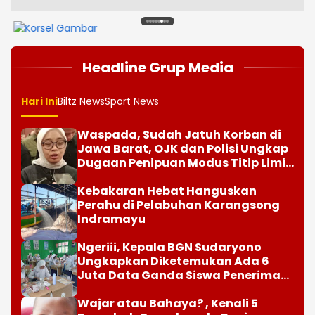
1
2
3
4
5
6
7
8
Headline Grup Media
Hari Ini
Biltz News
Sport News
Waspada, Sudah Jatuh Korban di