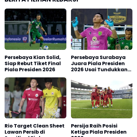
Persebaya Kian Solid,
Persebaya Surabaya
Siap Rebut Tiket Final
Juara Piala Presiden
Piala Presiden 2026
2026 Usai Tundukkan
Persib Bandung Lewat
Adu Penalti
Rio Target Clean Sheet
Persija Raih Posisi
Lawan Persib di
Ketiga Piala Presiden