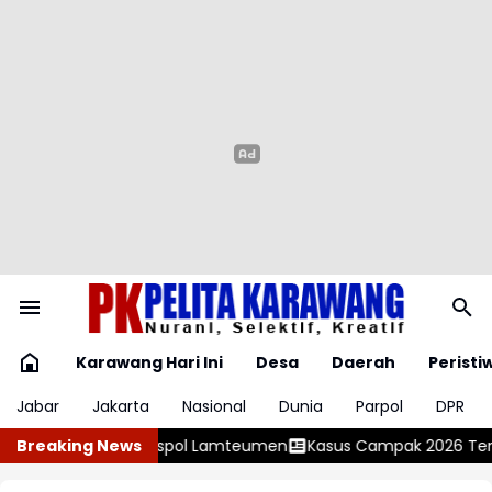
Karawang Hari Ini
Desa
Daerah
Peristi
Jabar
Jakarta
Nasional
Dunia
Parpol
DPR
men
Breaking News
Kasus Campak 2026 Tembus 20 Ribu di 36 Provinsi, Kemenk