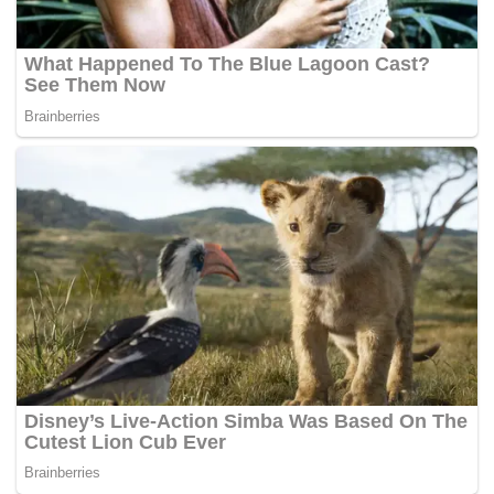
"Para aplikator telah menyampaikan komitmennya
untuk mendukung kebijakan pemerintah,
sebagaimana diungkapkan dalam berbagai
pertemuan dengan pihak legislatif maupun
Kementerian Perhubungan," tambah Dudy.
Penyempurnaan Layanan
Selain penyesuaian batas komisi, pemerintah juga
akan memperbarui ketentuan terkait jaminan
asuransi bagi mitra pengemudi. Langkah ini dinilai
sebagai bagian integral dari upaya pemerintah
dalam menyempurnakan ekosistem transportasi
daring di Indonesia.