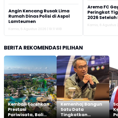
Arema FC Ga
Angin Kencang Rusak Lima
Peringkat Tig
Rumah Dinas Polisi di Aspol
2026 Setelah 
Lamteumen
Persija Jakar
Kamis, 6 Agustus 2
Kamis, 6 Agustus 2026 | 19:11 WIB
BERITA REKOMENDASI PILIHAN
Kembali Torehkan
Kemenhaj Bangun
S
Prestasi
Satu Data
K
Pariwisata, Bali
Tingkatkan
Po