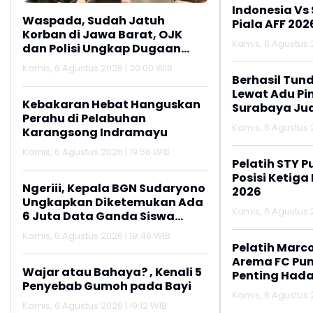
Indonesia Vs
Waspada, Sudah Jatuh
Piala AFF 202
Korban di Jawa Barat, OJK
Kamis, 6 Agustus 2
dan Polisi Ungkap Dugaan
Penipuan Modus Titip Limit
Kamis, 6 Agustus 2026 | 20:00 WIB
Paylater
Berhasil Tun
Lewat Adu Pin
Kebakaran Hebat Hanguskan
Surabaya Jua
Perahu di Pelabuhan
2026
Kamis, 6 Agustus 2
Karangsong Indramayu
Kamis, 6 Agustus 2026 | 19:56 WIB
Pelatih STY P
Posisi Ketiga
Ngeriii, Kepala BGN Sudaryono
2026
Ungkapkan Diketemukan Ada
Kamis, 6 Agustus 2
6 Juta Data Ganda Siswa
Penerima MBG
Kamis, 6 Agustus 2026 | 19:48 WIB
Pelatih Marc
Arema FC Pu
Wajar atau Bahaya? , Kenali 5
Penting Hada
Penyebab Gumoh pada Bayi
Kamis, 6 Agustus 2
Kamis, 6 Agustus 2026 | 19:12 WIB