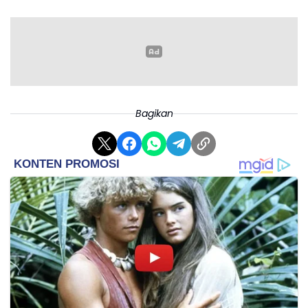
Batas atas komisi yang sebelumnya ditetapkan
Bagikan
sebesar 20% (15% biaya aplikasi ditambah 5% biaya
penunjang) akan dipangkas secara signifikan
menjadi maksimal 8%.
Dudy mengungkapkan bahwa kebijakan ini
merupakan hasil dari serangkaian dialog antara
pemerintah, pihak aplikator, dan pimpinan Dewan
Perwakilan Rakyat (DPR). Menurutnya, para pelaku
usaha aplikasi transportasi telah menyatakan
kesiapan mereka untuk mematuhi regulasi baru
tersebut.