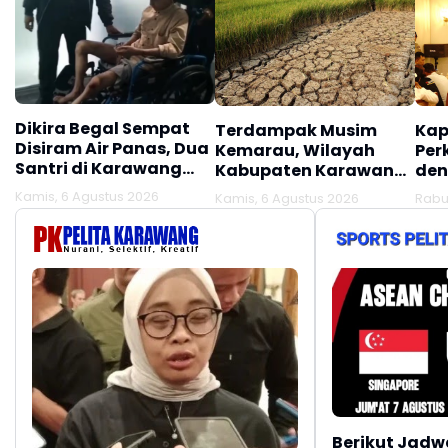
Dikira Begal Sempat
Terdampak Musim
Kap
Disiram Air Panas, Dua
Kemarau, Wilayah
Per
Santri di Karawang
Kabupaten Karawang
den
Terluka Akibat Aksi
Kekeringan Makin
Mel
Kamis, 6 Agustus 2026
Kamis, 6 Agustus 2026
Rabu
Oknum Linmas
Meluas
Ber
Berikut Jadw