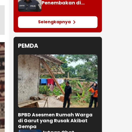
Penembakan di
Festival Lembah
Baliem, Wamenpar
Tak Berada di Lokasi
Selengkapnya
PEMDA
BPBD Asesmen Rumah Warga
di Garut yang Rusak Akibat
Gempa