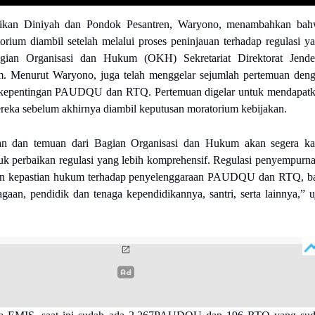
dikan Diniyah dan Pondok Pesantren, Waryono, menambahkan ba
orium diambil setelah melalui proses peninjauan terhadap regulasi y
ian Organisasi dan Hukum (OKH) Sekretariat Direktorat Jende
am.
Menurut Waryono, juga telah menggelar sejumlah pertemuan den
 kepentingan PAUDQU dan RTQ.
Pertemuan digelar untuk mendapat
reka sebelum akhirnya diambil keputusan moratorium kebijakan.
tan dan temuan dari Bagian Organisasi dan Hukum akan segera k
tuk perbaikan regulasi yang lebih komprehensif.
Regulasi penyempurn
n kepastian hukum terhadap penyelenggaraan PAUDQU dan RTQ, b
agaan, pendidik dan tenaga kependidikannya, santri, serta lainnya,” u