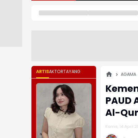
ARTIS
AKTOR
TAYANG
AGAMA
Kemena
PAUD A
Al-Qur
Kamis, 14 April 2