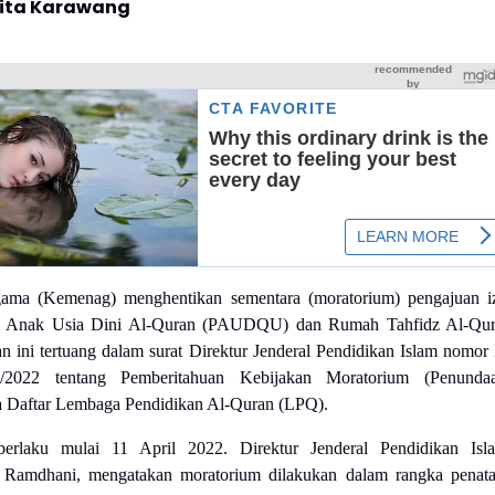
rita Karawang
ama (Kemenag) menghentikan sementara (moratorium) pengajuan i
an Anak Usia Dini Al-Quran (PAUDQU) dan Rumah Tahfidz Al-Qu
n ini tertuang dalam surat Direktur Jenderal Pendidikan Islam nomor
04/2022 tentang Pemberitahuan Kebijakan Moratorium (Penunda
a Daftar Lembaga Pendidikan Al-Quran (LPQ).
berlaku mulai 11 April 2022. Direktur Jenderal Pendidikan Isl
amdhani, mengatakan moratorium dilakukan dalam rangka penat