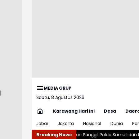
MEDIA GRUP
Sabtu, 8 Agustus 2026
Karawang Hari Ini
Desa
Daer
Jabar
Jakarta
Nasional
Dunia
Par
isi III DPR Akan Panggil Polda Sumut dan Keluarga Korban
Breaking News
Elem