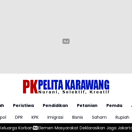
ah
Peristiwa
Pendidikan
Petanian
Pemda
pol
DPR
KPK
Imigrasi
Bisnis
Saham
Rupiah
en Masyarakat Deklarasikan Jaga Jakarta untuk Indonesia
Wap