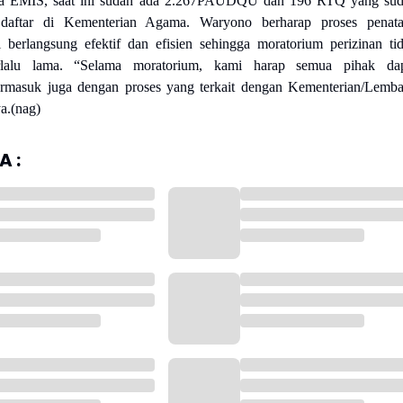
a EMIS, saat ini sudah ada 2.267​​​​​​PAUDQU dan 196 RTQ yang su
 daftar di Kementerian Agama.
Waryono berharap proses penat
 berlangsung efektif dan efisien sehingga moratorium perizinan ti
rlalu lama.
“Selama moratorium, kami harap semua pihak da
ermasuk juga dengan proses yang terkait dengan Kementerian/Lemb
a.(nag)
 :