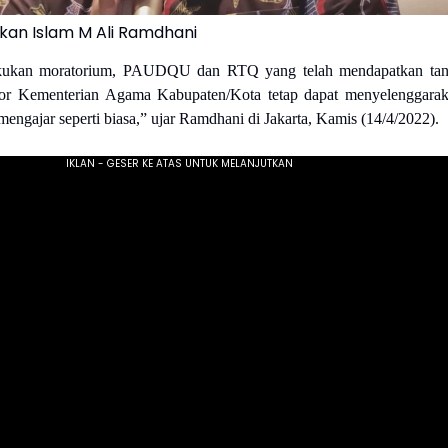
ikan Islam M Ali Ramdhani
akukan moratorium, PAUDQU dan RTQ yang telah mendapatkan ta
ntor Kementerian Agama Kabupaten/Kota tetap dapat menyelenggara
 mengajar seperti biasa,” ujar Ramdhani di Jakarta, Kamis (14/4/2022).