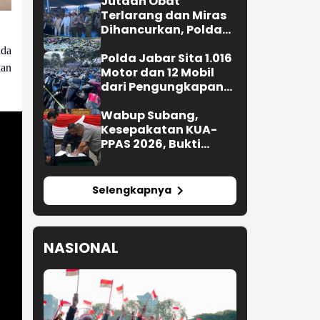
Jutaan Obat
Terlarang dan Miras
Dihancurkan, Polda
Jabar Tangkap 1.245
nda
Tersangka
Polda Jabar Sita 1.016
kan
Motor dan 12 Mobil
dari Pengungkapan
Kejahatan Jalanan
Wabup Subang,
Kesepakatan KUA-
PPAS 2026, Bukti
Sinergi Eksekutif-
Legislatif
Selengkapnya
NASIONAL