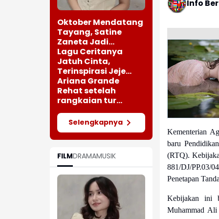
Info Be
Oktober Mendatang
Tayang, Satine
Zaneta Jadi
Pemeran Utama Film
Lagu Ceritanya
Siti Si Vampir
Jatuh Cinta,
Terinspirasi Jeje
saat Bertemu
Ariana Grande
Perempuan Cantik
Rehat setelah
rangkaian tur
"Eternal Sunshine"
Selengkapnya
Kementerian Ag
baru Pendidik
FILM
DRAMA
MUSIK
(RTQ).
Kebijaka
881/DJ/PP.03/
Penetapan Tand
Kebijakan ini 
Muhammad Ali R