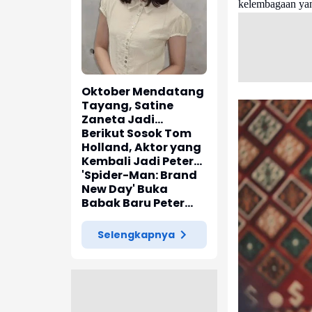
kelembagaan yan
Oktober Mendatang
Tayang, Satine
Zaneta Jadi
Pemeran Utama Film
Berikut Sosok Tom
Siti Si Vampir
Holland, Aktor yang
Kembali Jadi Peter
Parker di 'Spider-
'Spider-Man: Brand
Man: Brand New Day'
New Day' Buka
Babak Baru Peter
Parker di Marvel
Cinematic Universe
Selengkapnya