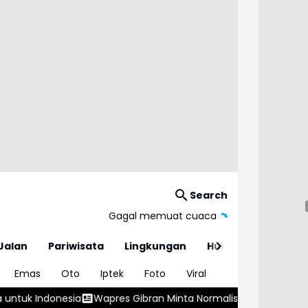
Search
Gagal memuat cuaca
Jalan
Pariwisata
Lingkungan
Hukum
Emas
Oto
Iptek
Foto
Viral
res Gibran Minta Normalisasi Sungai Dipercepat di Tengah Pe