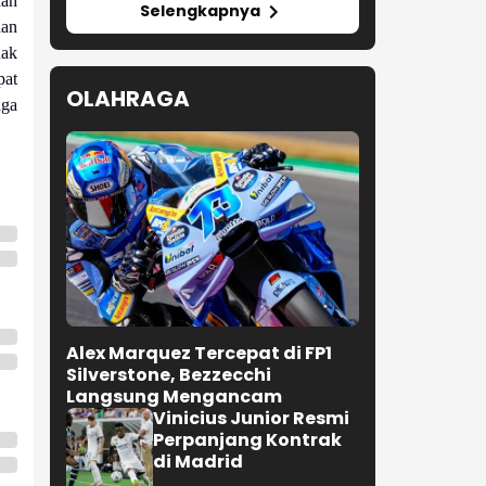
dah
Selengkapnya
aan
dak
pat
OLAHRAGA
aga
Alex Marquez Tercepat di FP1
Silverstone, Bezzecchi
Langsung Mengancam
Vinicius Junior Resmi
Perpanjang Kontrak
di Madrid