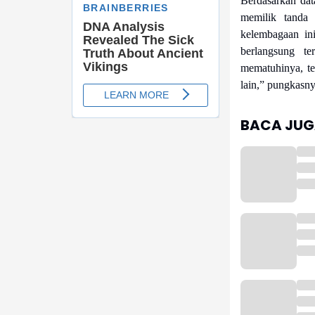
Berdasarkan dat
memilik tanda
kelembagaan ini
berlangsung te
mematuhinya, t
lain,” pungkasny
BACA JUGA