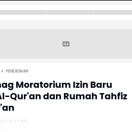
PENDIDIKAN
g Moratorium Izin Baru
l-Qur'an dan Rumah Tahfiz
'an
022 | 09:42 WIB