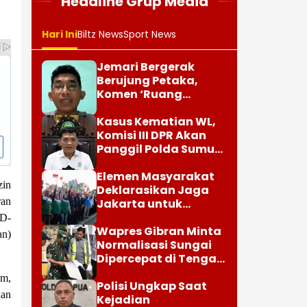
Headline Grup Media
Hari Ini
Biltz News
Sport News
Jemari Bergerak
Berujung Petaka,
Komen ‘Ruang
Jenazah Kosong’,
Karier dr Beni di RSUD
Kasus Kematian WL,
Ruteng Berakhir
Komisi III DPR Akan
Panggil Polda Sumut
dan Keluarga Korban
Elemen Masyarakat
zin
Deklarasikan Jaga
ran
Jakarta untuk
Indonesia
 D-
Wapres Gibran Minta
an)
Normalisasi Sungai
Dipercepat di Tengah
Pemulihan
am,
Pascabencana
Polisi Ungkap Saat
aan
Kejadian