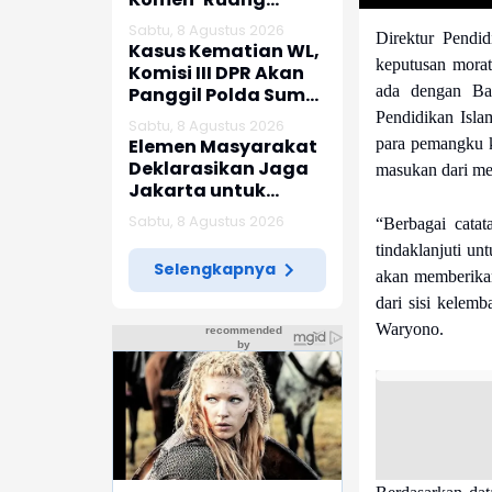
Jenazah Kosong’,
Sabtu, 8 Agustus 2026
Direktur Pendi
Karier dr Beni di
Kasus Kematian WL,
RSUD Ruteng
keputusan morat
Komisi III DPR Akan
Berakhir
ada dengan Bag
Panggil Polda Sumut
dan Keluarga
Pendidikan Isl
Sabtu, 8 Agustus 2026
Korban
Elemen Masyarakat
para pemangku
Deklarasikan Jaga
masukan dari me
Jakarta untuk
Indonesia
Sabtu, 8 Agustus 2026
“Berbagai cata
tindaklanjuti un
Selengkapnya
akan memberika
dari sisi kelemb
Waryono.