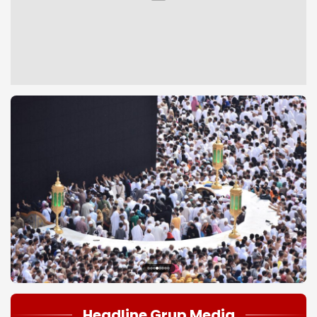
1
2
3
4
5
6
7
8
Headline Grup Media