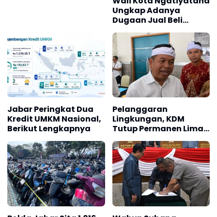
Wali Kota Ngatiyatana
Ungkap Adanya
Dugaan Jual Beli
Seragam di Sekolah
Jabar Peringkat Dua
Pelanggaran
Kredit UMKM Nasional,
Lingkungan, KDM
Berikut Lengkapnya
Tutup Permanen Lima
Tambang Batu Kapur
di Cipatat