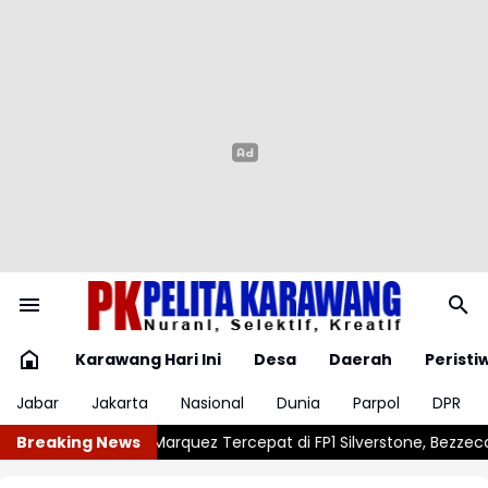
Karawang Hari Ini
Desa
Daerah
Peristi
Jabar
Jakarta
Nasional
Dunia
Parpol
DPR
pat di FP1 Silverstone, Bezzecchi Langsung Mengancam
Breaking News
Vinici