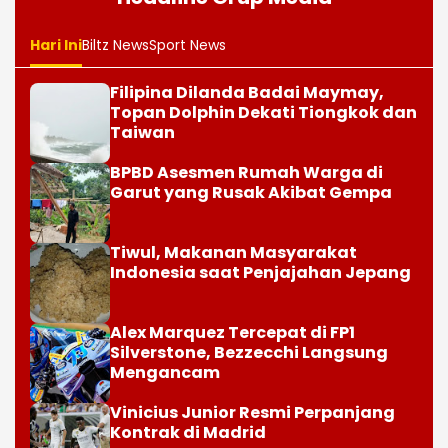
Hari Ini
Biltz News
Sport News
Filipina Dilanda Badai Maymay,
Topan Dolphin Dekati Tiongkok dan
Taiwan
BPBD Asesmen Rumah Warga di
Garut yang Rusak Akibat Gempa
Tiwul, Makanan Masyarakat
Indonesia saat Penjajahan Jepang
Alex Marquez Tercepat di FP1
Silverstone, Bezzecchi Langsung
Mengancam
Vinicius Junior Resmi Perpanjang
Kontrak di Madrid