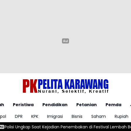
ah
Peristiwa
Pendidikan
Petanian
Pemda
pol
DPR
KPK
Imigrasi
Bisnis
Saham
Rupiah
Kejadian Penembakan di Festival Lembah Baliem, Wamenpar Tak B