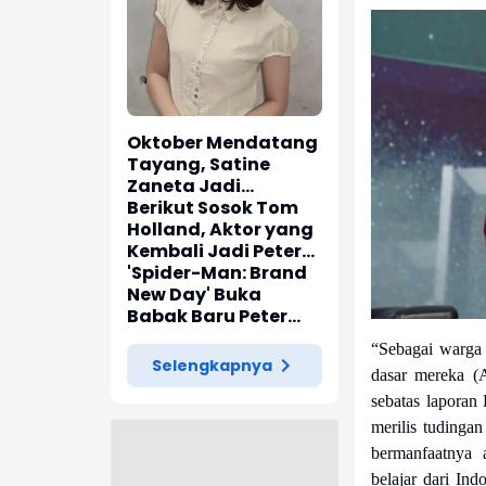
Oktober Mendatang
Tayang, Satine
Zaneta Jadi
Pemeran Utama Film
Berikut Sosok Tom
Siti Si Vampir
Holland, Aktor yang
Kembali Jadi Peter
Parker di 'Spider-
'Spider-Man: Brand
Man: Brand New Day'
New Day' Buka
Babak Baru Peter
Parker di Marvel
“Sebagai warga 
Cinematic Universe
Selengkapnya
dasar mereka (
sebatas laporan
merilis tudinga
bermanfaatnya 
belajar dari In