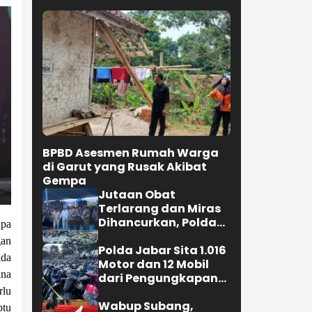
Prajurit untuk Jaga
Kepercayaan Rakyat
Selengkapnya
PEMDA
apa
gan
ada
BPBD Asesmen Rumah Warga
ana
di Garut yang Rusak Akibat
rlu
Gempa
btu