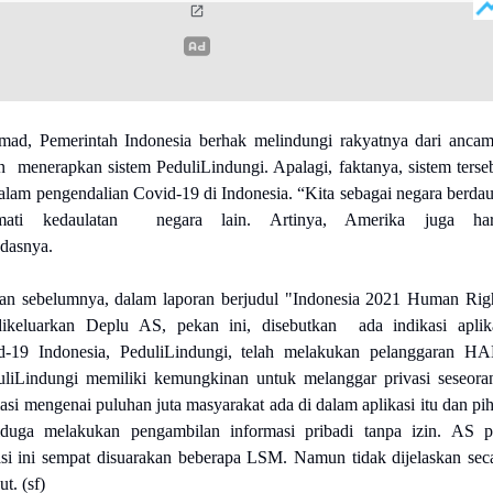
mad, Pemerintah Indonesia berhak melindungi rakyatnya dari anca
 menerapkan sistem PeduliLindungi. Apalagi, faktanya, sistem terse
alam pengendalian Covid-19 di Indonesia. “Kita sebagai negara berdau
mati kedaulatan negara lain. Artinya, Amerika juga har
dasnya.
kan sebelumnya, dalam laporan berjudul "Indonesia 2021 Human Rig
ikeluarkan Deplu AS, pekan ini, disebutkan ada indikasi aplik
d-19 Indonesia, PeduliLindungi, telah melakukan pelanggaran H
liLindungi memiliki kemungkinan untuk melanggar privasi seseora
asi mengenai puluhan juta masyarakat ada di dalam aplikasi itu dan pi
diduga melakukan pengambilan informasi pribadi tanpa izin. AS 
si ini sempat disuarakan beberapa LSM. Namun tidak dijelaskan sec
t. (sf)