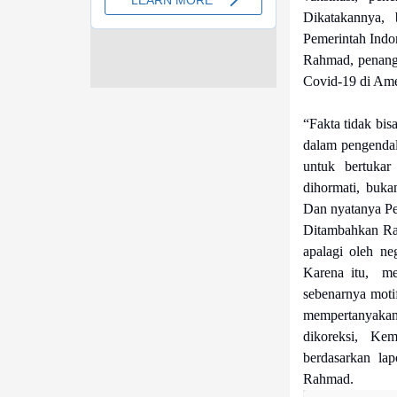
Dikatakannya, 
Pemerintah Indo
Rahmad, penanga
Covid-19 di Ame
“Fakta tidak bis
dalam pengendal
untuk bertukar
dihormati, buka
Dan nyatanya Ped
Ditambahkan Ra
apalagi oleh n
Karena itu, me
sebenarnya motif
mempertanyakan 
dikoreksi, Ke
berdasarkan lap
Rahmad.