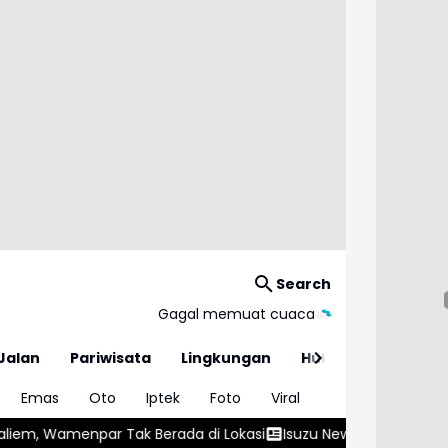
Search
Gagal memuat cuaca
Jalan
Pariwisata
Lingkungan
Hukum
Emas
Oto
Iptek
Foto
Viral
erada di Lokasi
Isuzu New mu-X Hadir di GIIAS 2026 dengan Me