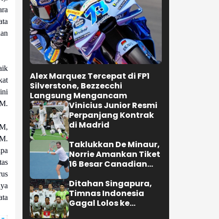
Selengkapnya
ara
ata
ian
OLAHRAGA
aik
kat
ini
SM.
AM,
SM.
apa
Alex Marquez Tercepat di FP1
tas
Silverstone, Bezzecchi
rus
Langsung Mengancam
nya
Vinicius Junior Resmi
Perpanjang Kontrak
ata
di Madrid