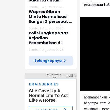
Jakarta untuk
pelanggaran HA
Indonesia
Sabtu, 8 Agustus 2026
Wapres Gibran
Minta Normalisasi
Sungai Dipercepat di
Tengah Pemulihan
Sabtu, 8 Agustus 2026
Pascabencana
Polisi Ungkap Saat
Kejadian
Penembakan di
Festival Lembah
Sabtu, 8 Agustus 2026
Baliem, Wamenpar
Tak Berada di Lokasi
Selengkapnya
Menambahkan ke
beberapa cara d
vaksinasi, pe