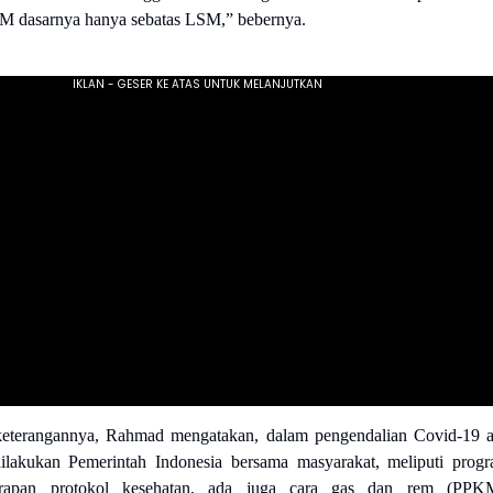
M dasarnya hanya sebatas LSM,” bebernya.
terangannya, Rahmad mengatakan, dalam pengendalian Covid-19 
ilakukan Pemerintah Indonesia bersama masyarakat, meliputi prog
nerapan protokol kesehatan, ada juga cara gas dan rem (PPK