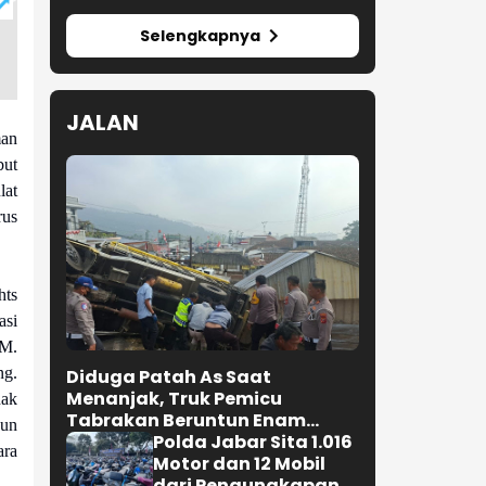
Taklukkan De Minaur,
Norrie Amankan Tiket
16 Besar Canadian
Open
Ditahan Singapura,
Timnas Indonesia
man
Gagal Lolos ke
but
Semifinal AFF 2026
lat
us
Selengkapnya
hts
JALAN
asi
AM.
ng.
hak
pun
ara