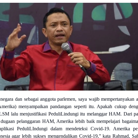
negara dan sebagai anggota parlemen, saya wajib mempertanyakan 
Amerika) menyampaikan pandangan seperti itu. Apakah cukup den
 LSM lalu menjustifikasi PeduliLindungi itu melanggar HAM. Dari p
n dugaan pelanggaran HAM, Amerika lebih baik mempelajari bagaim
aplikasi PeduliLIndungi dalam mendeteksi Covid-19. Amerika pe
donesia agar lebih sukses mengendalikan Covid-19,” kata Rahmad, Sa