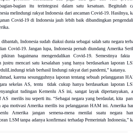
bagian-bagian itu terintegrasi dalam satu kesatuan. Begitulah c
nesia melindungi rakyat Indonesia dari ancaman Covid-19. Hasilnya, k
nan Covid-19 di Indonesia jauh lebih baik dibandingkan pengendal
rika.
a dibantah, Indonesia sudah diakui dunia sebagai salah satu negara terb
ian Covid-19. Jangan lupa, Indonesia pernah diundang Amerika Seri
 pikiran bagaimana mengendalikan Covid-19. Semestinya fakta 
n justru mencari satu kesalahan yang hanya berdasarkan laporan L
uliLindungi telah berhasil lindungi rakyat dari pandemi,” katanya.
hmad, karena sesungguhnya laporan tentang sebuah pelanggaran H
egara sekelas AS, tentu tidak cukup hanya berdasarkan laporan L
nyangkut tudingan Kemenlu AS ini, sangat layak dipertanyakan, 
 AS merilis isu seperti itu. “Sebagai negara yang berdaulat, kita pan
apa motivasi Amerika merilis isu pelanggaran HAM ini. Amerika ha
menlu Amerika jangan semena-mena menilai suatu negara ha
oran LSM tanpa adanya konfirmasi terhadap Pemerintah Indonesia,” k