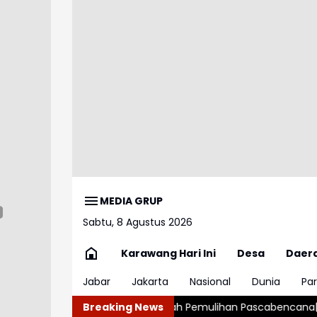
MEDIA GRUP
Sabtu, 8 Agustus 2026
Karawang Hari Ini
Desa
Daer
Jabar
Jakarta
Nasional
Dunia
Par
cepat di Tengah Pemulihan Pascabencana
Breaking News
Polisi Ungkap Saat 