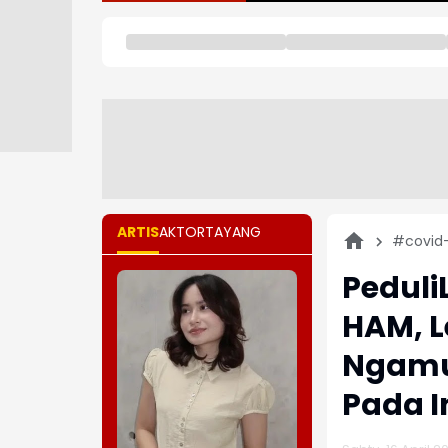
ARTIS
AKTOR
TAYANG
#covid-
Peduli
HAM, 
Ngamu
Pada I