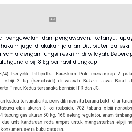
ya pengawalan dan pengawasan, katanya, upa
ukum juga dilakukan jajaran Dittipidter Bareskr
ja sama dengan fungsi reskrim di wilayah. Bebera
lahguna elpiji 3 kg berhasil diungkap.
/4) Penyidik Dittipidter Bareskrim Polri menangkap 2 pel
n elpiji 3 kg (bersubsidi) di wilayah Bekasi, Jawa Barat 
arta Timur. Kedua tersangka berinisial FR dan JG.
an kedua tersangka itu, penyidik menyita barang bukti di antara
abung elpiji ukuran 3 kg (subsidi), 702 tabung elpiji nonsubs
54 tabung gas ukuran 50 kg, 168 selang regulator, enam timban
n dua unit kendaraan roda empat untuk mengantarkan elpiji ha
 konsumen, serta buku catatan.