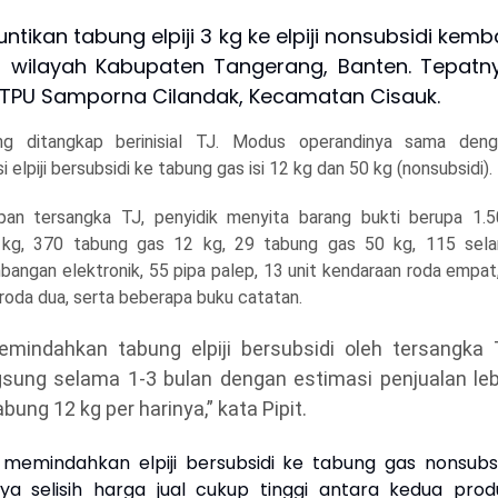
tikan tabung elpiji 3 kg ke elpiji nonsubsidi kemba
i wilayah Kabupaten Tangerang, Banten. Tepatn
 TPU Samporna Cilandak, Kecamatan Cisauk.
ng ditangkap berinisial TJ. Modus operandinya sama deng
 elpiji bersubsidi ke tabung gas isi 12 kg dan 50 kg (nonsubsidi).
pan tersangka TJ, penyidik menyita barang bukti berupa 1.
kg, 370 tabung gas 12 kg, 29 tabung gas 50 kg, 115 sela
mbangan elektronik, 55 pipa palep, 13 unit kendaraan roda empat
 roda dua, serta beberapa buku catatan.
emindahkan tabung elpiji bersubsidi oleh tersangka 
gsung selama 1-3 bulan dengan estimasi penjualan leb
bung 12 kg per harinya,” kata Pipit.
 memindahkan elpiji bersubsidi ke tabung gas nonsubsi
a selisih harga jual cukup tinggi antara kedua prod