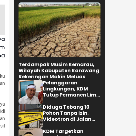
ya
im
pa
Terdampak Musim Kemarau,
Wilayah Kabupaten Karawang
Kekeringan Makin Meluas
aku
Pelanggaran
dan
Lingkungan, KDM
Tutup Permanen Lima
Tambang Batu Kapur
nya
di Cipatat
Diduga Tebang 10
idi
Pohon Tanpa Izin,
Videotron di Jalan
gan
R.E. Martadinata
sil
Bandung Disegel
KDM Targetkan