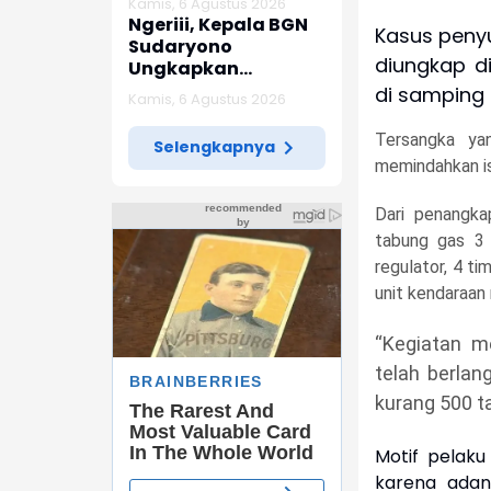
Kamis, 6 Agustus 2026
Indramayu
Ngeriii, Kepala BGN
Kasus penyun
Sudaryono
diungkap d
Ungkapkan
Diketemukan Ada 6
di samping
Kamis, 6 Agustus 2026
Juta Data Ganda
Siswa Penerima MBG
Tersangka ya
Selengkapnya
memindahkan isi
Dari penangka
tabung gas 3 
regulator, 4 ti
unit kendaraan
“Kegiatan m
telah berlan
kurang 500 ta
Motif pelaku
karena adany