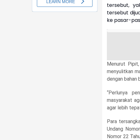
tersebut, yak
tersebut dij
ke pasar-pas
Menurut Pipit,
menyulitkan m
dengan bahan b
“Perlunya pe
masyarakat aga
agar lebih tepa
Para tersangka
Undang Nomor 
Nomor 22 Tahun