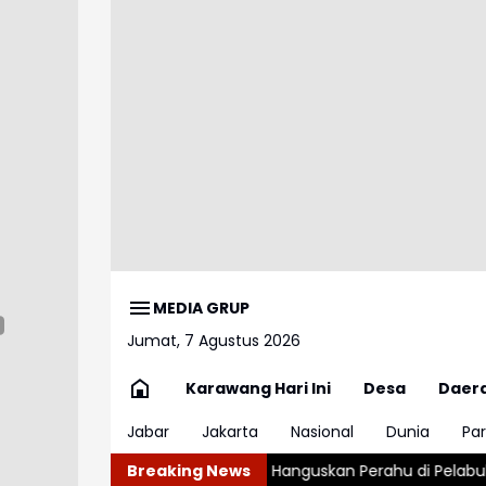
MEDIA GRUP
Jumat, 7 Agustus 2026
Karawang Hari Ini
Desa
Daer
Jabar
Jakarta
Nasional
Dunia
Par
an Hebat Hanguskan Perahu di Pelabuhan Karangsong Indrama
Breaking News