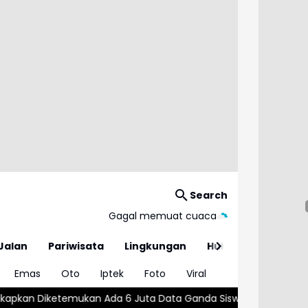
Search
Gagal memuat cuaca
Jalan
Pariwisata
Lingkungan
Hukum
Emas
Oto
Iptek
Foto
Viral
a 6 Juta Data Ganda Siswa Penerima MBG
Wajar atau Bahaya? 