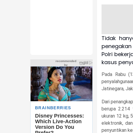
Tidak han
penegakan h
Polri beker
kasus penya
Pada Rabu (13
penyalahgunaa
Jatinegara, Jak
Dari penangkap
berupa 2.214 t
ukuran 12 kg, 
elektronik, da
penyuntikan ke