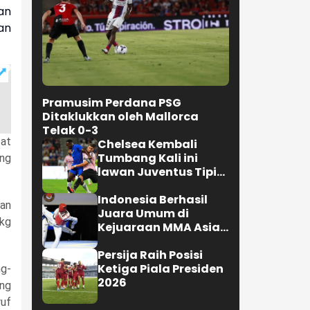
an
an
Pramusim Perdana PSG
Ditaklukkan oleh Mallorca
Telak 0-3
pat
Chelsea Kembali
Tumbang Kali ini
ung
lawan Juventus Tipis
0-1
Indonesia Berhasil
an
Juara Umum di
 kg
Kejuaraan MMA Asian
Championship 2026
Persija Raih Posisi
Ketiga Piala Presiden
ng-
2026
ng
ruf