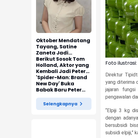
Oktober Mendatang
Tayang, Satine
Zaneta Jadi
Pemeran Utama Film
Berikut Sosok Tom
Foto ilustrasi:
Siti Si Vampir
Holland, Aktor yang
Kembali Jadi Peter
Direktur Tipid
Parker di 'Spider-
'Spider-Man: Brand
yang diterima 
Man: Brand New Day'
New Day' Buka
Babak Baru Peter
jajaran fungs
Parker di Marvel
pengawalan da
Cinematic Universe
Selengkapnya
“Elpiji 3 kg 
dengan adanya 
bersubsidi bi
subsidi elpiji,