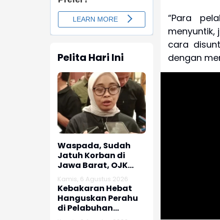
“Para pel
menyuntik, j
cara disunt
Pelita Hari Ini
dengan meng
Waspada, Sudah
Jatuh Korban di
Jawa Barat, OJK
dan Polisi Ungkap
Kamis, 6 Agustus 2026
Dugaan Penipuan
Kebakaran Hebat
Modus Titip Limit
Hanguskan Perahu
Paylater
di Pelabuhan
Karangsong