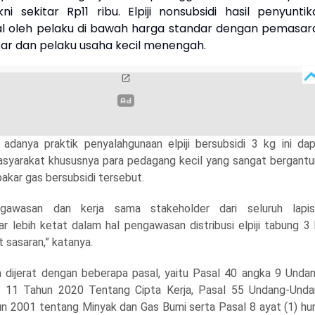
ni sekitar Rp11 ribu. Elpiji nonsubsidi hasil penyuntik
ual oleh pelaku di bawah harga standar dengan pemasar
ar dan pelaku usaha kecil menengah.
 adanya praktik penyalahgunaan elpiji bersubsidi 3 kg ini da
asyarakat khususnya para pedagang kecil yang sangat bergant
akar gas bersubsidi tersebut.
ngawasan dan kerja sama stakeholder dari seluruh lapis
r lebih ketat dalam hal pengawasan distribusi elpiji tabung 3
t sasaran,” katanya.
 dijerat dengan beberapa pasal, yaitu Pasal 40 angka 9 Unda
11 Tahun 2020 Tentang Cipta Kerja, Pasal 55 Undang-Unda
 2001 tentang Minyak dan Gas Bumi serta Pasal 8 ayat (1) hu