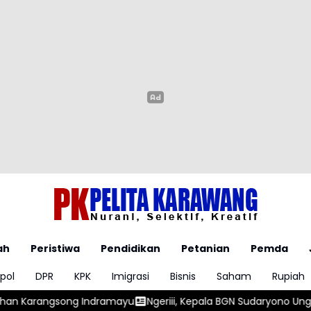
ah
Peristiwa
Pendidikan
Petanian
Pemda
pol
DPR
KPK
Imigrasi
Bisnis
Saham
Rupiah
yu
Ngeriii, Kepala BGN Sudaryono Ungkapkan Diketemukan Ad