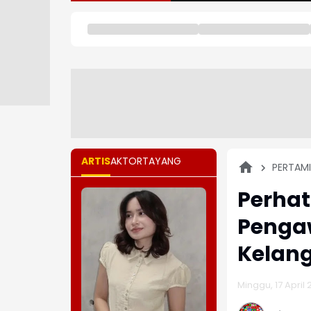
ARTIS
AKTOR
TAYANG
PERTAM
Perhat
Penga
Kelang
Minggu, 17 April 