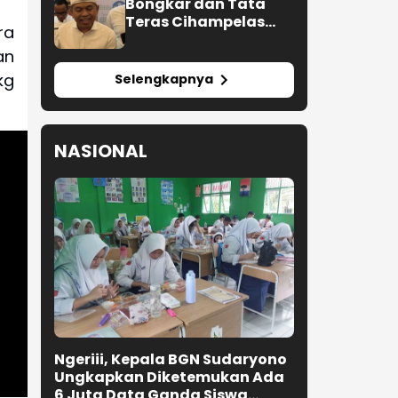
Bongkar dan Tata
Teras Cihampelas
ra
Beres Oktober 2026
an
kg
Selengkapnya
NASIONAL
Ngeriii, Kepala BGN Sudaryono
Ungkapkan Diketemukan Ada
6 Juta Data Ganda Siswa