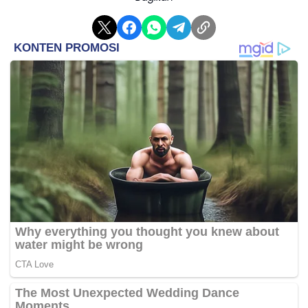
"Intinya kita menginisiasi agar digelar pasar tani kerjasama
Dinas Tanaman Pangan, Hortikultura dan Peternakan
Provinsi Jambi dengan melibatkan PT Rama Sinta Sukses
Utama sebagai pemasok terbesar di Kota Jambi,"
imbuhnya.
Secara terpisah, Kepala Dinas Tanaman Pangan,
Hortikultura dan Peternakan Provinsi Jambi, Akhmad
Mausul dijelaskan, pemerintah juga mendukung
peningkatan penyediaan bahan pangan pokok ke
masyarakat Jambi melalui Gelar Pasar Tani yang dikelola
pada 13 April hingga hari ini 17 April 2022.