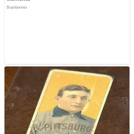
Pasar Tani yang diikuti oleh UMKM dan swasta ini hasil
kerja sama antara Pemda Jambi dan Badan Kerjasama
Organisasi Wanita (BKOW) Provinsi Jambi, serta pelaku
usaha lainnya.
Akhmad menjelaskan, untuk penyediaan telur ayam ras
dipasok dari para pelaku usaha ayam petelur lokal, dan
juga dipasok dari daerah Bengkulu dan Sumatera Barat.
"Pada kegiatan Pasar Tani yang diselenggarakan di
Gedung BKOW Provinsi Jambi ini tercatat rata-rata
penjualan telur ayam sebanyak 1.500 butir," ungkap
Akhmad.
"Intervensi kita untuk penyediaan telur di awal
sebanyak 1,2 ton, dan apabila masih banyak permintaan,
maka penyuplai pun siap untuk menambahkan lagi,"
imbuhnya.