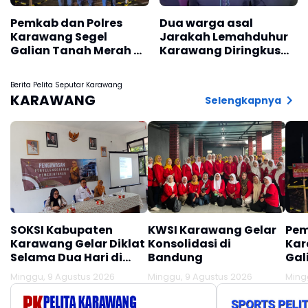
Pemkab dan Polres
Dua warga asal
Karawang Segel
Jarakah Lemahduhur
Galian Tanah Merah di
Karawang Diringkus
Desa Citarik
Polisi Akibat Edarkan
Tirtamulya, Akses
Ratusan Obat
Berita Pelita Seputar Karawang
Lokasi Ditutup!!!
Terlarang
KARAWANG
Selengkapnya
SOKSI Kabupaten
KWSI Karawang Gelar
Pem
Karawang Gelar Diklat
Konsolidasi di
Kar
Selama Dua Hari di
Bandung
Gal
Panglengan
Des
Minggu, 9 Agustus 2026
Minggu, 9 Agustus 2026
Ming
Tir
Lok