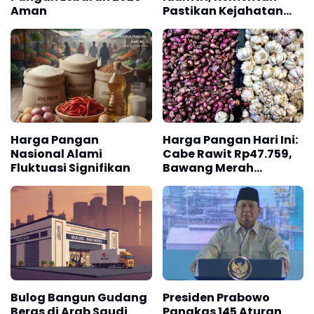
Aman
Pastikan Kejahatan
Pangan Ditindak
Tegas
Harga Pangan
Harga Pangan Hari Ini:
Nasional Alami
Cabe Rawit Rp47.759,
Fluktuasi Signifikan
Bawang Merah
Rp39.719/kg
Bulog Bangun Gudang
Presiden Prabowo
Beras di Arab Saudi
Pangkas 145 Aturan