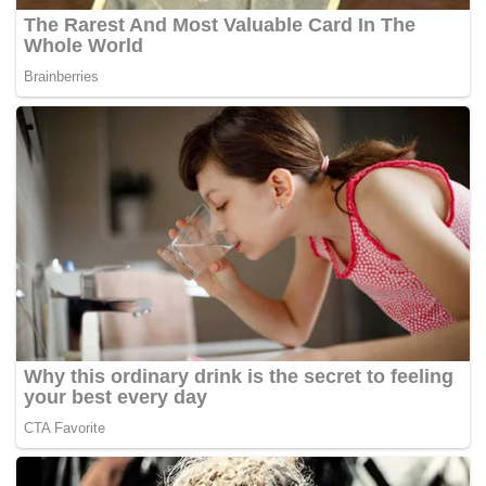
Sementara itu, Direktur Pengolahan dan Pemasaran Hasil
Peternakan Ditjen PKH, Tri Melasari menambahkan,
pemantauan ketersediaan bahan pangan pokok ini tidak
hanya dilakukan untuk daging sapi, daging ayam dan telur.
"Pemantauan tidak hanya dilakukan di pasar tetapi juga
dilakukan di distributor dan sentra-sentra www," ujar Mela.
"Jika ada kekurangan yang akan kita lakukan intervensi
melalui kegiatan seperti pasar tani yang diselenggarakan
pada masa sebelum kegiatan Idhul Fitri seperti sekarang
ini," tulisnya.
Lebih lanjut menjelaskan, Peta Ketahanan Stock dan
Intervensi Distribusi Pangan Pokok Kementan ini juga
akan setiap minggu sebagai dasar untuk menentukan
kebijakan intervensi berikutnya.(ts)