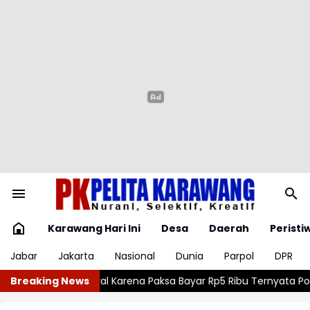
Karawang Hari Ini
Desa
Daerah
Peristi
Jabar
Jakarta
Nasional
Dunia
Parpol
DPR
Bayar Rp5 Ribu Ternyata Positif Narkoba
Breaking News
Malaysia Kontra Vietna