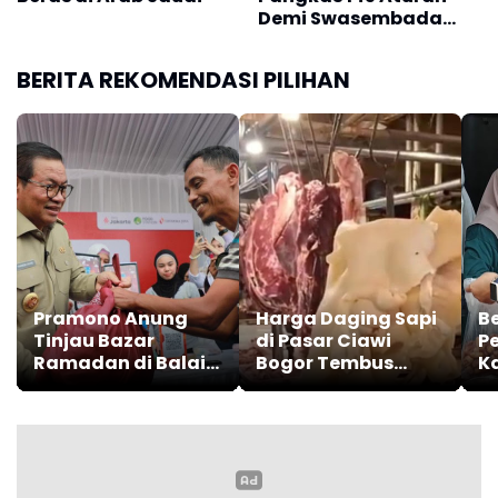
Demi Swasembada
Pangan
BERITA REKOMENDASI PILIHAN
Pramono Anung
Harga Daging Sapi
B
Tinjau Bazar
di Pasar Ciawi
P
Ramadan di Balai
Bogor Tembus
K
Kota, Sembako
Rp150 Ribu per
C
Rp150 Ribu Ditebus
Kilogram
Li
Rp100 Ribu