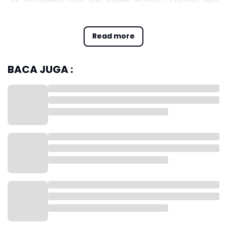
kita membantu masyarakat agar mudah memperoleh
bahan pangan pokok, terutama dalam memenuhi
Read more
kebutuhan selama bulan Ramadhan dan Idul Fitri tahun
ini," kata Direktur Jenderal Peternakan dan Kesehatan
Hewan, Nasrullah, Minggu (17 /4/2022).
BACA JUGA :
Ia mengatakan, Kementan telah menyiapkan peta
intervensi, jika ada daerah yang kekurangan stok bahan
pangan seperti daging ayam, telur dan daging sapi dan
bahan pangan pokok lainnya.
"Intervensi ini kami lakukan sebagai upaya mendekatkan
produsen dengan melalui pasar tani yang meluaskan
konsumen dengan pemangku kepentingan terkait lainnya,"
ucap Nasrullah.