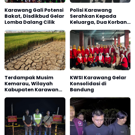
Karawang Gali Potensi
Polisi Karawang
Bakat, Disdikbud Gelar
Serahkan Kepada
Lomba Dalang Cilik
Keluarga, Dua Korban
Laka Laut KM Anugrah
Laut 3
Terdampak Musim
KWSI Karawang Gelar
Kemarau, Wilayah
Konsolidasi di
Kabupaten Karawang
Bandung
Kekeringan Makin
Meluas