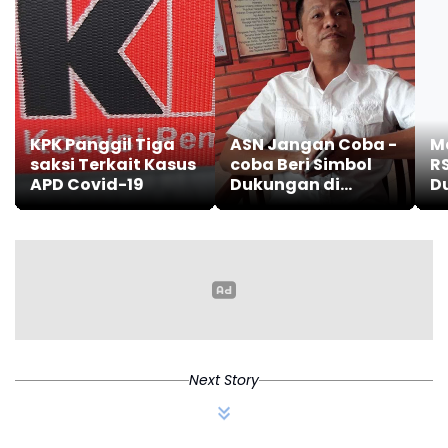
KPK Panggil Tiga
ASN Jangan Coba -
M
saksi Terkait Kasus
coba Beri Simbol
R
APD Covid-19
Dukungan di
D
Medsos
D
Next Story