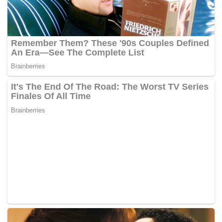
Bekal pengalaman dan rekam jejak RK, kata Jokowi,
membuatnya mendukung mantan Gubernur Jawa Barat itu
sebagai pemimpin warga Jakarta mendatang.
Dalam kegiatan bertemu dan berdialog, RK bersama sejumlah
perwakilan partai pendukung dan sukarelawan mendengar arahan
serta pengalaman Jokowi selama memimpin Kota Solo, Jakarta,
dan sebagai Presiden Republik Indonesia.(*)