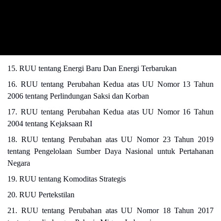
15. RUU tentang Energi Baru Dan Energi Terbarukan
16. RUU tentang Perubahan Kedua atas UU Nomor 13 Tahun
2006 tentang Perlindungan Saksi dan Korban
17. RUU tentang Perubahan Kedua atas UU Nomor 16 Tahun
2004 tentang Kejaksaan RI
18. RUU tentang Perubahan atas UU Nomor 23 Tahun 2019
tentang Pengelolaan Sumber Daya Nasional untuk Pertahanan
Negara
19. RUU tentang Komoditas Strategis
20. RUU Pertekstilan
21. RUU tentang Perubahan atas UU Nomor 18 Tahun 2017