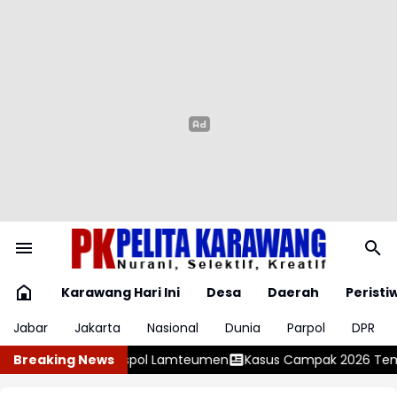
Karawang Hari Ini
Desa
Daerah
Peristi
Jabar
Jakarta
Nasional
Dunia
Parpol
DPR
Kasus Campak 2026 Tembus 20 Ribu di 36 Provinsi, Kemenkes In
Breaking News