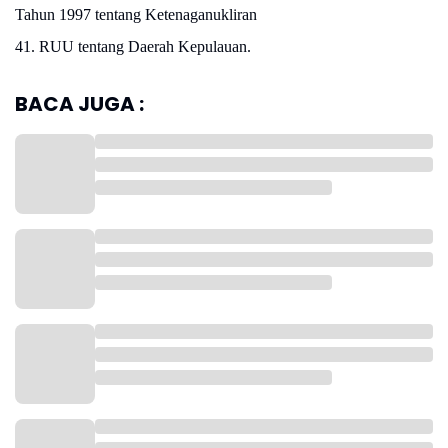
Tahun 1997 tentang Ketenaganukliran
41. RUU tentang Daerah Kepulauan.
BACA JUGA :