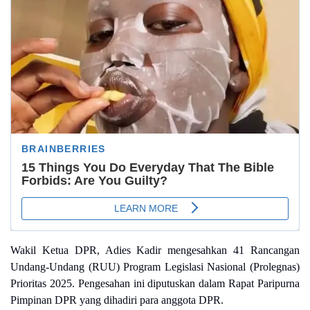
Wakil Ketua DPR, Adies Kadir mengesahkan 41 Rancangan
Undang-Undang (RUU) Program Legislasi Nasional (Prolegnas)
Prioritas 2025. Pengesahan ini diputuskan dalam Rapat Paripurna
Pimpinan DPR yang dihadiri para anggota DPR.