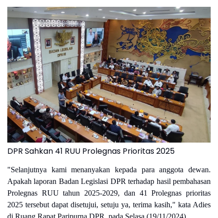
DPR Sahkan 41 RUU Prolegnas Prioritas 2025
"Selanjutnya kami menanyakan kepada para anggota dewan.
Apakah laporan Badan Legislasi DPR terhadap hasil pembahasan
Prolegnas RUU tahun 2025-2029, dan 41 Prolegnas prioritas
2025 tersebut dapat disetujui, setuju ya, terima kasih," kata Adies
di Ruang Rapat Paripurna DPR, pada Selasa (19/11/2024).