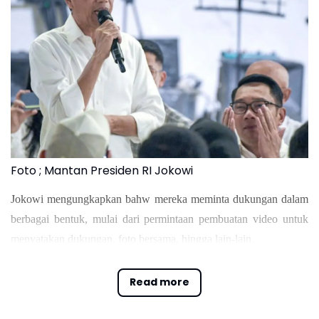
Foto ; Mantan Presiden RI Jokowi
Jokowi mengungkapkan bahw mereka meminta dukungan dalam
berbagai bentuk, mulai dari permintaan pembuatan video untuk
menyatakan dukungan, foto bersama, hingga lain-lain.
"Ya mungkin ada lebih dari 80-an paslon," kata Jokowi usai
Read more
mengikuti kegiatan Pasangan Calon Gubernur Jakarta Ridwan
Kamil-Suswono (Rido) dalam rangka dialog dan bertemu dengan