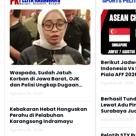
Berikut Jadw
Indonesia Vs
Waspada, Sudah Jatuh
Piala AFF 202
Korban di Jawa Barat, OJK
Agustus 06, 2026
dan Polisi Ungkap Dugaan
Penipuan Modus Titip Limit
Agustus 06, 2026
Paylater
Berhasil Tun
Lewat Adu Pin
Kebakaran Hebat Hanguskan
Surabaya Jua
Perahu di Pelabuhan
2026
Agustus 06, 2026
Karangsong Indramayu
Agustus 06, 2026
Pelatih STY P