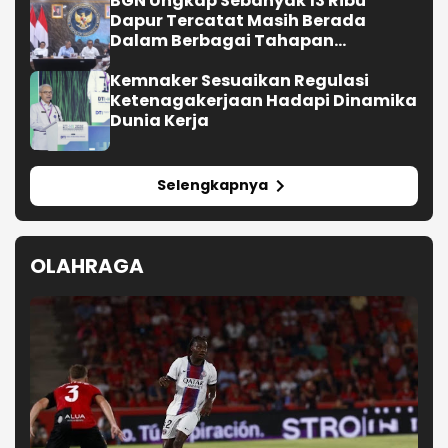
BGN Ungkap Sebanyak 13 Ribu
Dapur Tercatat Masih Berada
Dalam Berbagai Tahapan
Verifikasi dan Belum Seluruhnya
Siap Beroperasi
Kemnaker Sesuaikan Regulasi
Ketenagakerjaan Hadapi Dinamika
Dunia Kerja
Selengkapnya
OLAHRAGA