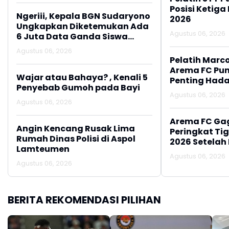
Posisi Ketiga
Ngeriii, Kepala BGN Sudaryono
2026
Ungkapkan Diketemukan Ada
Agustus 06, 2026
6 Juta Data Ganda Siswa
Penerima MBG
Agustus 06, 2026
Pelatih Marc
Arema FC Pu
Wajar atau Bahaya? , Kenali 5
Penting Hada
Penyebab Gumoh pada Bayi
Agustus 06, 2026
Agustus 06, 2026
Arema FC Ga
Angin Kencang Rusak Lima
Peringkat Tig
Rumah Dinas Polisi di Aspol
2026 Setelah 
Lamteumen
Persija Jakar
Agustus 06, 2026
Agustus 06, 2026
BERITA REKOMENDASI PILIHAN