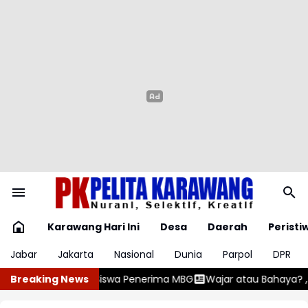
Karawang Hari Ini
Desa
Daerah
Peristi
Jabar
Jakarta
Nasional
Dunia
Parpol
DPR
ma MBG
Breaking News
Wajar atau Bahaya? , Kenali 5 Penyebab Gumoh pada B