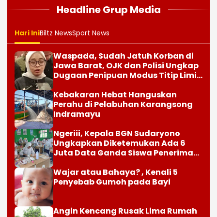
Headline Grup Media
Hari Ini
Biltz News
Sport News
Waspada, Sudah Jatuh Korban di
Jawa Barat, OJK dan Polisi Ungkap
Dugaan Penipuan Modus Titip Limit
Paylater
Kebakaran Hebat Hanguskan
Perahu di Pelabuhan Karangsong
Indramayu
Ngeriii, Kepala BGN Sudaryono
Ungkapkan Diketemukan Ada 6
Juta Data Ganda Siswa Penerima
MBG
Wajar atau Bahaya? , Kenali 5
Penyebab Gumoh pada Bayi
Angin Kencang Rusak Lima Rumah