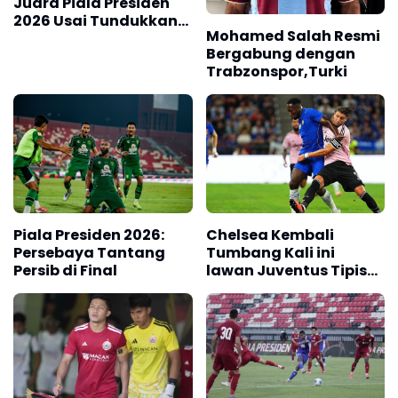
Juara Piala Presiden
2026 Usai Tundukkan
Mohamed Salah Resmi
Persib Bandung Lewat
Bergabung dengan
Adu Penalti
Trabzonspor,Turki
Piala Presiden 2026:
Chelsea Kembali
Persebaya Tantang
Tumbang Kali ini
Persib di Final
lawan Juventus Tipis
0-1