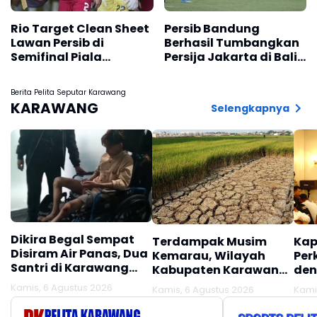
Rio Target Clean Sheet
Persib Bandung
Lawan Persib di
Berhasil Tumbangkan
Semifinal Piala
Persija Jakarta di Bali,
Presiden 2026
Skor 2 -1
Berita Pelita Seputar Karawang
KARAWANG
Selengkapnya
Dikira Begal Sempat
Terdampak Musim
Kap
Disiram Air Panas, Dua
Kemarau, Wilayah
Per
Santri di Karawang
Kabupaten Karawang
den
Terluka Akibat Aksi
Kekeringan Makin
Mel
Kamis, 6 Agustus 2026
Kamis, 6 Agustus 2026
Kami
Oknum Linmas
Meluas
Ber