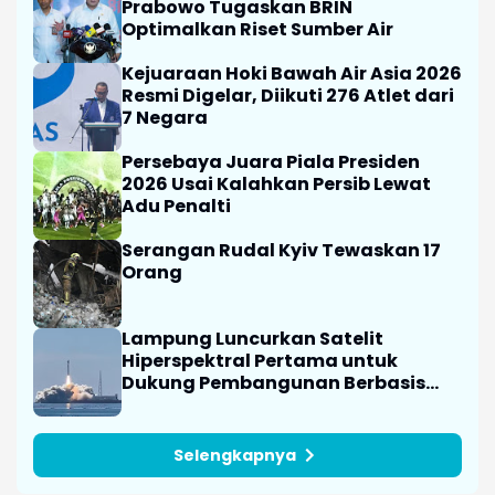
Prabowo Tugaskan BRIN
Optimalkan Riset Sumber Air
Kejuaraan Hoki Bawah Air Asia 2026
Resmi Digelar, Diikuti 276 Atlet dari
7 Negara
Persebaya Juara Piala Presiden
2026 Usai Kalahkan Persib Lewat
Adu Penalti
Serangan Rudal Kyiv Tewaskan 17
Orang
Lampung Luncurkan Satelit
Hiperspektral Pertama untuk
Dukung Pembangunan Berbasis
Data
Selengkapnya