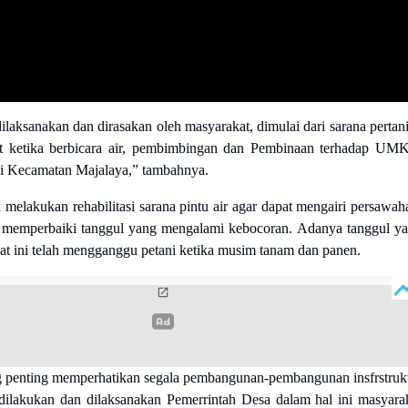
ilaksanakan dan dirasakan oleh masyarakat, dimulai dari sarana pertan
lit ketika berbicara air, pembimbingan dan Pembinaan terhadap U
 di Kecamatan Majalaya,” tambahnya.
 melakukan rehabilitasi sarana pintu air agar dapat mengairi persawah
n memperbaiki tanggul yang mengalami kebocoran. Adanya tanggul y
aat ini telah mengganggu petani ketika musim tanam dan panen.
g penting memperhatikan segala pembangunan-pembangunan insfrstruk
 dilakukan dan dilaksanakan Pemerrintah Desa dalam hal ini masyara