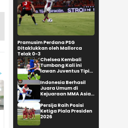
Pramusim Perdana PSG
Ditaklukkan oleh Mallorca
Telak 0-3
Chelsea Kembali
Tumbang Kali ini
lawan Juventus Tipis
0-1
Indonesia Berhasil
Juara Umum di
Kejuaraan MMA Asian
Championship 2026
Persija Raih Posisi
Ketiga Piala Presiden
2026