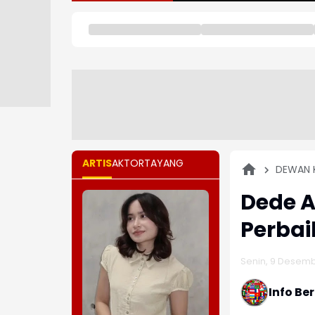
ARTIS
AKTOR
TAYANG
DEWAN 
Dede A
Perbai
Senin, 9 Desemb
Info Be