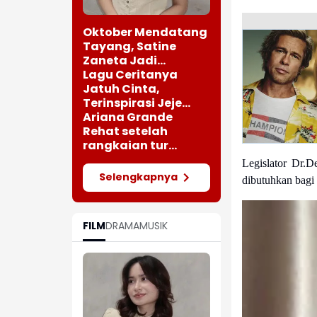
Oktober Mendatang
Tayang, Satine
Zaneta Jadi
Pemeran Utama Film
Lagu Ceritanya
Siti Si Vampir
Jatuh Cinta,
Terinspirasi Jeje
saat Bertemu
Ariana Grande
Perempuan Cantik
Rehat setelah
rangkaian tur
"Eternal Sunshine"
Legislator Dr.D
Selengkapnya
dibutuhkan bagi
FILM
DRAMA
MUSIK