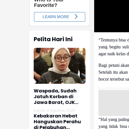
Pelita Hari Ini
“Tentunya bisa d
yang begitu su
agar naik kelas
Bagi petani akan
Setelah itu aka
bocor tersebut s
Waspada, Sudah
Jatuh Korban di
Jawa Barat, OJK
dan Polisi Ungkap
Kamis, 6 Agustus 2026
Dugaan Penipuan
Kebakaran Hebat
Modus Titip Limit
“Hal yang palin
Hanguskan Perahu
Paylater
yang tidak bisa
di Pelabuhan