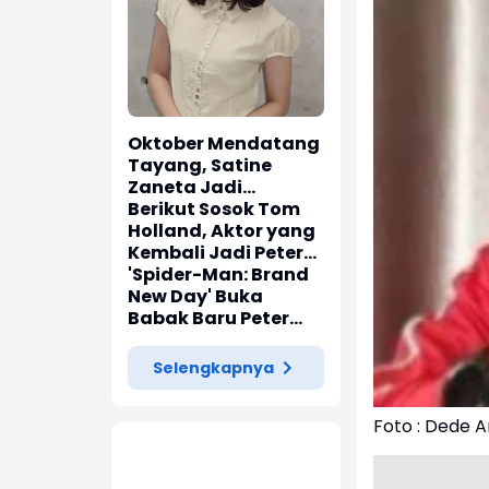
Oktober Mendatang
Tayang, Satine
Zaneta Jadi
Pemeran Utama Film
Berikut Sosok Tom
Siti Si Vampir
Holland, Aktor yang
Kembali Jadi Peter
Parker di 'Spider-
'Spider-Man: Brand
Man: Brand New Day'
New Day' Buka
Babak Baru Peter
Parker di Marvel
Cinematic Universe
Selengkapnya
Foto : Dede 