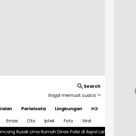
Search
Gagal memuat cuaca
Jalan
Pariwisata
Lingkungan
Hukum
Emas
Oto
Iptek
Foto
Viral
as Polisi di Aspol Lamteumen
Kasus Campak 2026 Tembus 20 Ri