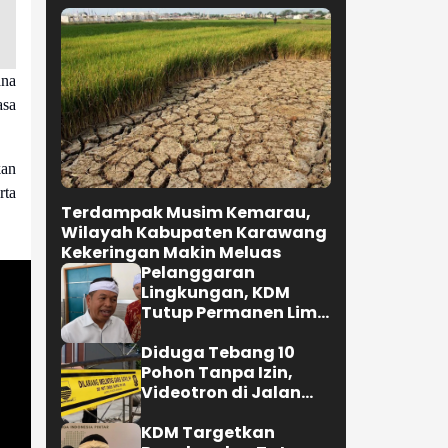
ana
asa
kan
rta
Terdampak Musim Kemarau,
Wilayah Kabupaten Karawang
Kekeringan Makin Meluas
Pelanggaran
Lingkungan, KDM
Tutup Permanen Lima
Tambang Batu Kapur
di Cipatat
Diduga Tebang 10
Pohon Tanpa Izin,
Videotron di Jalan
R.E. Martadinata
Bandung Disegel
KDM Targetkan