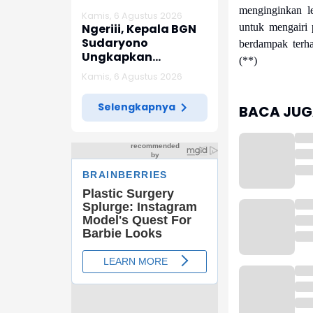
Karangsong
menginginkan leb
Kamis, 6 Agustus 2026
Indramayu
Ngeriii, Kepala BGN
untuk mengairi 
Sudaryono
berdampak terh
Ungkapkan
(**)
Diketemukan Ada 6
Kamis, 6 Agustus 2026
Juta Data Ganda
Siswa Penerima MBG
Selengkapnya
BACA JUGA