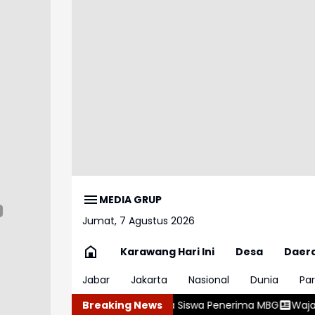
MEDIA GRUP
Jumat, 7 Agustus 2026
Karawang Hari Ini
Desa
Daer
Jabar
Jakarta
Nasional
Dunia
Par
 Ganda Siswa Penerima MBG
Breaking News
Wajar atau Bahaya? , Kenali 5 P