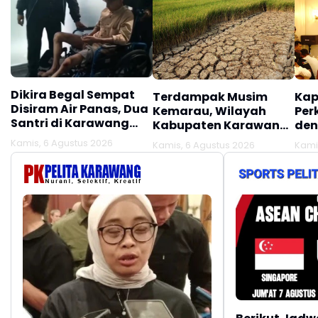
Dikira Begal Sempat
Terdampak Musim
Kap
Disiram Air Panas, Dua
Kemarau, Wilayah
Per
Santri di Karawang
Kabupaten Karawang
den
Terluka Akibat Aksi
Kekeringan Makin
Mel
Kamis, 6 Agustus 2026
Kamis, 6 Agustus 2026
Kami
Oknum Linmas
Meluas
Ber