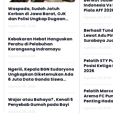
Berikut Jadw
Indonesia Vs
Waspada, Sudah Jatuh
Piala AFF 202
Korban di Jawa Barat, OJK
Agustus 06, 2026
dan Polisi Ungkap Dugaan
Penipuan Modus Titip Limit
Agustus 06, 2026
Paylater
Berhasil Tun
Lewat Adu Pin
Kebakaran Hebat Hanguskan
Surabaya Jua
Perahu di Pelabuhan
2026
Agustus 06, 2026
Karangsong Indramayu
Agustus 06, 2026
Pelatih STY P
Posisi Ketiga
Ngeriii, Kepala BGN Sudaryono
2026
Ungkapkan Diketemukan Ada
Agustus 06, 2026
6 Juta Data Ganda Siswa
Penerima MBG
Agustus 06, 2026
Pelatih Marc
Arema FC Pu
Wajar atau Bahaya? , Kenali 5
Penting Hada
Penyebab Gumoh pada Bayi
Agustus 06, 2026
Agustus 06, 2026