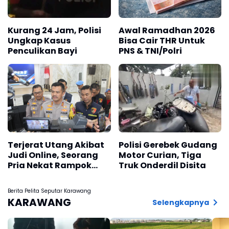
Kurang 24 Jam, Polisi
Awal Ramadhan 2026
Ungkap Kasus
Bisa Cair THR Untuk
Penculikan Bayi
PNS & TNI/Polri
Terjerat Utang Akibat
Polisi Gerebek Gudang
Judi Online, Seorang
Motor Curian, Tiga
Pria Nekat Rampok
Truk Onderdil Disita
Tetangganya dan
Bunuh Anak Kecil
Berita Pelita Seputar Karawang
KARAWANG
Selengkapnya