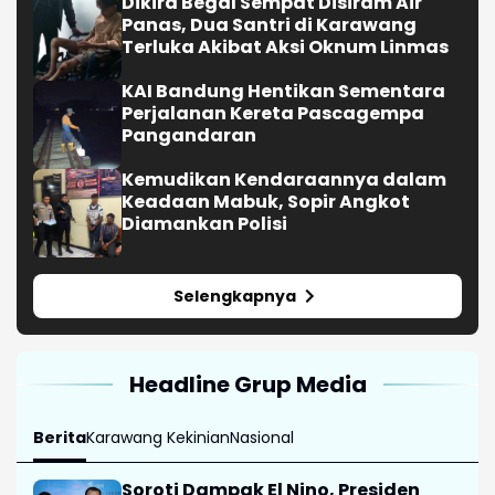
Dikira Begal Sempat Disiram Air
Panas, Dua Santri di Karawang
Terluka Akibat Aksi Oknum Linmas
KAI Bandung Hentikan Sementara
Perjalanan Kereta Pascagempa
Pangandaran
Kemudikan Kendaraannya dalam
Keadaan Mabuk, Sopir Angkot
Diamankan Polisi
Selengkapnya
Headline Grup Media
Berita
Karawang Kekinian
Nasional
Soroti Dampak El Nino, Presiden