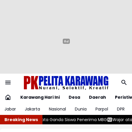
Karawang Hari Ini
Desa
Daerah
Peristi
Jabar
Jakarta
Nasional
Dunia
Parpol
DPR
iswa Penerima MBG
Breaking News
Wajar atau Bahaya? , Kenali 5 Penyebab 