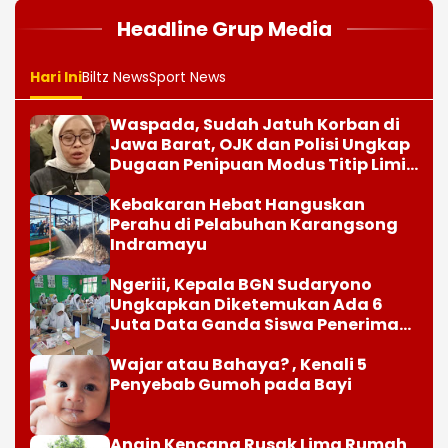
Headline Grup Media
Hari Ini
Biltz News
Sport News
Waspada, Sudah Jatuh Korban di
Jawa Barat, OJK dan Polisi Ungkap
Dugaan Penipuan Modus Titip Limit
Paylater
Kebakaran Hebat Hanguskan
Perahu di Pelabuhan Karangsong
Indramayu
Ngeriii, Kepala BGN Sudaryono
Ungkapkan Diketemukan Ada 6
Juta Data Ganda Siswa Penerima
MBG
Wajar atau Bahaya? , Kenali 5
Penyebab Gumoh pada Bayi
Angin Kencang Rusak Lima Rumah