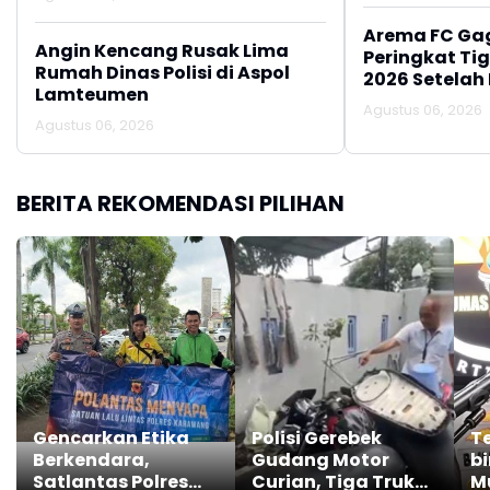
Arema FC Ga
Angin Kencang Rusak Lima
Peringkat Tig
Rumah Dinas Polisi di Aspol
2026 Setelah 
Lamteumen
Persija Jakar
Agustus 06, 2026
Agustus 06, 2026
BERITA REKOMENDASI PILIHAN
Gencarkan Etika
Polisi Gerebek
T
Berkendara,
Gudang Motor
bi
Satlantas Polres
Curian, Tiga Truk
M