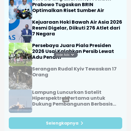
Prabowo Tugaskan BRIN
Optimalkan Riset Sumber Air
Kejuaraan Hoki Bawah Air Asia 2026
Resmi Digelar, Diikuti 276 Atlet dari
7 Negara
Persebaya Juara Piala Presiden
2026 Usai Kalahkan Persib Lewat
Hide Ads
Adu Penalti
Serangan Rudal Kyiv Tewaskan 17
Orang
Lampung Luncurkan Satelit
Hiperspektral Pertama untuk
Dukung Pembangunan Berbasis
Data
Selengkapnya