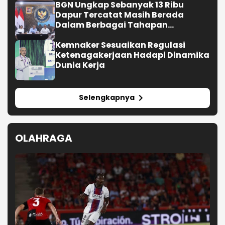
BGN Ungkap Sebanyak 13 Ribu
Dapur Tercatat Masih Berada
Dalam Berbagai Tahapan
Verifikasi dan Belum Seluruhnya
Siap Beroperasi
Kemnaker Sesuaikan Regulasi
Ketenagakerjaan Hadapi Dinamika
Dunia Kerja
Selengkapnya
OLAHRAGA