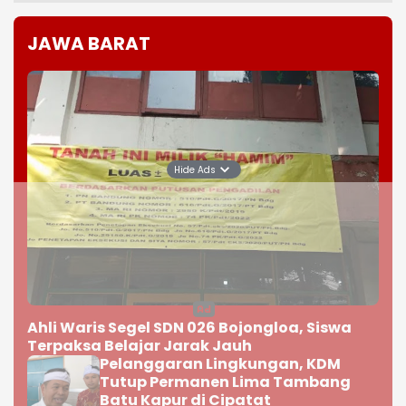
JAWA BARAT
Hide Ads
Ahli Waris Segel SDN 026 Bojongloa, Siswa
Terpaksa Belajar Jarak Jauh
Pelanggaran Lingkungan, KDM
Tutup Permanen Lima Tambang
Batu Kapur di Cipatat