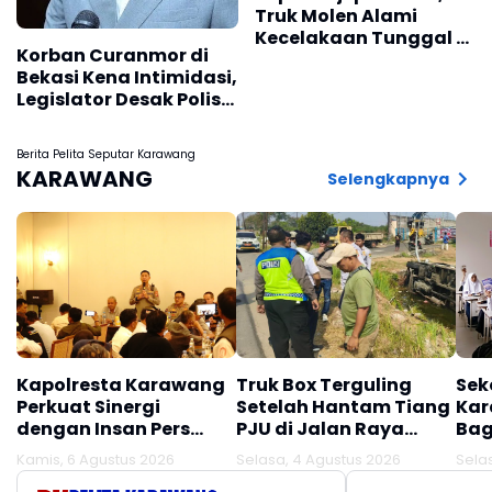
Truk Molen Alami
Kecelakaan Tunggal di
Korban Curanmor di
Soekarno-Hatta
Bekasi Kena Intimidasi,
Bandung
Legislator Desak Polisi
Bongkar Dugaan
Sindikat
Berita Pelita Seputar Karawang
KARAWANG
Selengkapnya
Kapolresta Karawang
Truk Box Terguling
Sek
Perkuat Sinergi
Setelah Hantam Tiang
Kar
dengan Insan Pers
PJU di Jalan Raya
Bag
Melalui Silaturahmi
Interchange
Kamis, 6 Agustus 2026
Selasa, 4 Agustus 2026
Sela
Bersama Media
Karawang Barat