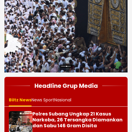
1
2
3
4
5
6
7
8
Headline Grup Media
Biltz News
News Sport
Nasional
Polres Subang Ungkap 21 Kasus
Narkoba, 26 Tersangka Diamankan
dan Sabu 146 Gram Disita