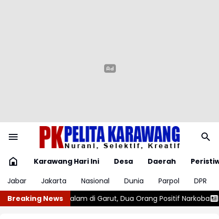
Karawang Hari Ini
Desa
Daerah
Peristi
Jabar
Jakarta
Nasional
Dunia
Parpol
DPR
rut, Dua Orang Positif Narkoba
Breaking News
Kemudikan Kendaraannya dalam