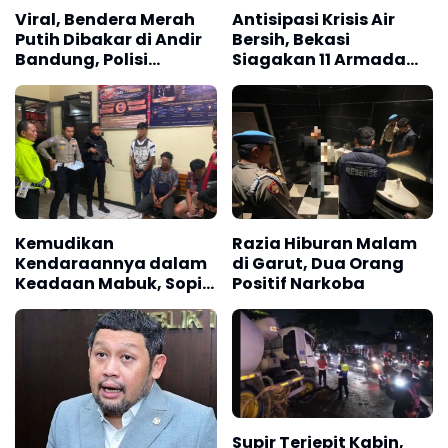
Viral, Bendera Merah
Antisipasi Krisis Air
Putih Dibakar di Andir
Bersih, Bekasi
Bandung, Polisi
Siagakan 11 Armada
Lakukan Penyelidikan
Water Trucking
Kemudikan
Razia Hiburan Malam
Kendaraannya dalam
di Garut, Dua Orang
Keadaan Mabuk, Sopir
Positif Narkoba
Angkot Diamankan
Polisi
Supir Terjepit Kabin,