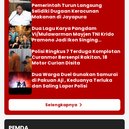
Pemerintah Turun Langsung
Selidiki Dugaan Keracunan
Makanan di Jayapura
Dua Lagu Karya Pangdam
VI/Mulawarman Mayjen TNI Krido
Pramono Jadi Ikon Singing
Competition HUT Ke-81 RI
Polisi Ringkus 7 Terduga Komplotan
Curanmor Bersenpi Rakitan, 18
Motor Curian Disita
Dua Warga Duel Gunakan Samurai
di Pakuan Aji , Keduanya Terluka
dan Saling Lapor Polisi
Selengkapnya
PEMDA