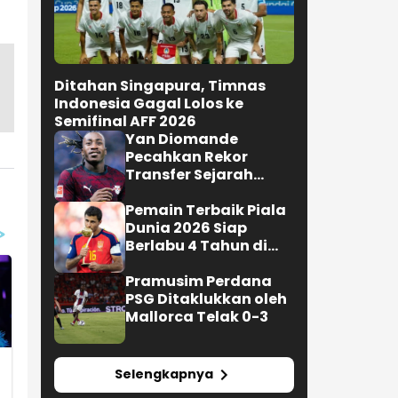
Pecahkan Rekor
Transfer Sejarah
Sepak Bola Eropa
Pemain Terbaik Piala
Dunia 2026 Siap
Berlabu 4 Tahun di
Barcelona
Pramusim Perdana
PSG Ditaklukkan oleh
Mallorca Telak 0-3
Selengkapnya
JALAN