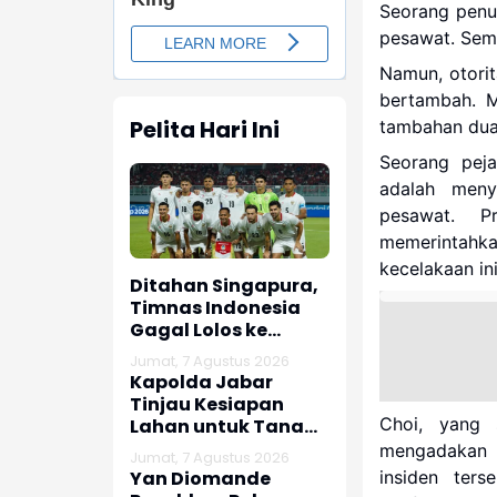
Seorang penu
pesawat. Seme
Namun, otori
bertambah. M
Pelita Hari Ini
tambahan dua
Seorang peja
adalah meny
pesawat. P
memerintahka
kecelakaan ini
Ditahan Singapura,
Timnas Indonesia
Gagal Lolos ke
Semifinal AFF 2026
Jumat, 7 Agustus 2026
Kapolda Jabar
Tinjau Kesiapan
Choi, yang 
Lahan untuk Tanam
Bibit Bawang Putih
mengadakan 
Jumat, 7 Agustus 2026
di Subang
Yan Diomande
insiden ter