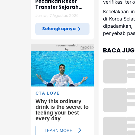
Pecahkan Rekor
verifikasi ter
Transfer Sejarah
Kecelakaan in
Sepak Bola Eropa
Jumat, 7 Agustus 2026
di Korea Sela
dipadamkan,
Selengkapnya
penyebab past
BACA JUGA