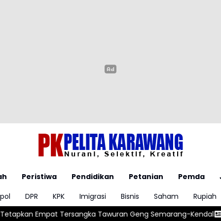
ah
Peristiwa
Pendidikan
Petanian
Pemda
pol
DPR
KPK
Imigrasi
Bisnis
Saham
Rupiah
angka Tawuran Geng Semarang-Kendal
Pemain Terbaik Piala Du