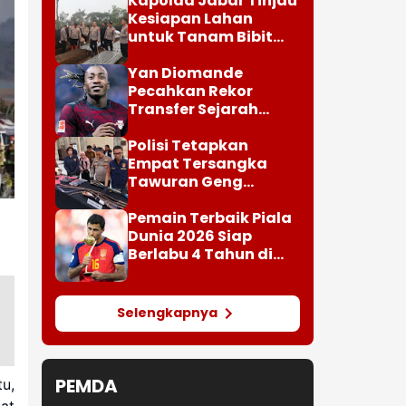
Empat Tersangka
Tawuran Geng
Semarang-Kendal
Pemain Terbaik Piala
Dunia 2026 Siap
Berlabu 4 Tahun di
Barcelona
Selengkapnya
PEMDA
u,
at