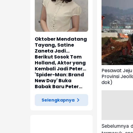
Oktober Mendatang
Tayang, Satine
Zaneta Jadi
Pemeran Utama Film
Berikut Sosok Tom
Siti Si Vampir
Holland, Aktor yang
Kembali Jadi Peter
Pesawat Jeju 
Parker di 'Spider-
'Spider-Man: Brand
Provinsi Jeol
Man: Brand New Day'
New Day' Buka
dok)
Babak Baru Peter
Parker di Marvel
Cinematic Universe
Selengkapnya
Sebelumnya d
termasuk ena