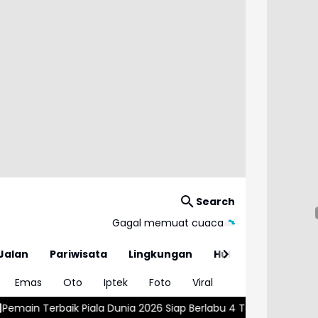
Search
Gagal memuat cuaca
Jalan
Pariwisata
Lingkungan
Hukum
Emas
Oto
Iptek
Foto
Viral
nia 2026 Siap Berlabu 4 Tahun di Barcelona
Inilah Tanda -Tan