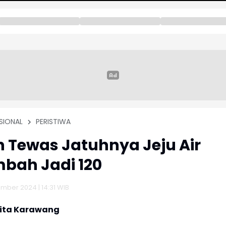
SIONAL
PERISTIWA
 Tewas Jatuhnya Jeju Air
bah Jadi 120
mber 2024 | 14:31 WIB
rita Karawang