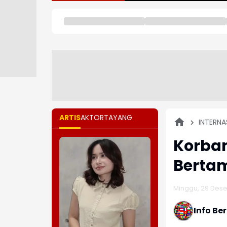
ARTIS
AKTOR
TAYANG
INTERNA
Korban
Bertam
Minggu, 29 Dese
Info Be