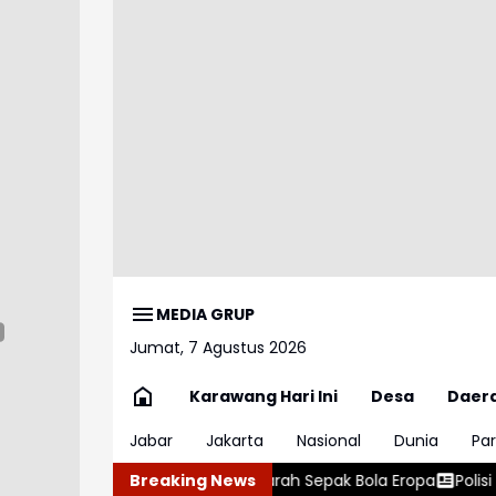
MEDIA GRUP
Jumat, 7 Agustus 2026
Karawang Hari Ini
Desa
Daer
Jabar
Jakarta
Nasional
Dunia
Par
sfer Sejarah Sepak Bola Eropa
Breaking News
Polisi Tetapkan Empat Ters