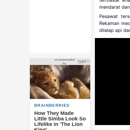
mendarat dan
Pesawat ter
Rekaman medi
dilalap api d