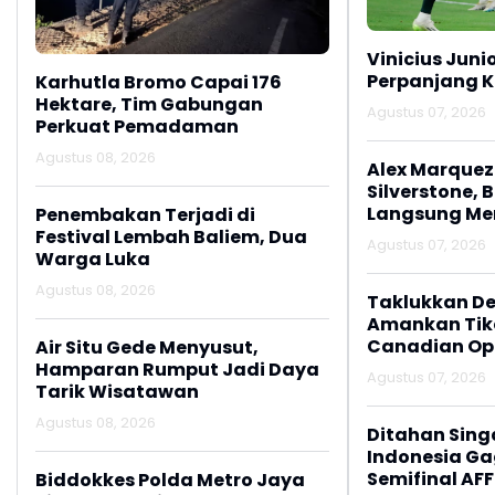
Vinicius Juni
Perpanjang K
Karhutla Bromo Capai 176
Hektare, Tim Gabungan
Agustus 07, 2026
Perkuat Pemadaman
Agustus 08, 2026
Alex Marquez 
Silverstone, 
Langsung M
Penembakan Terjadi di
Festival Lembah Baliem, Dua
Agustus 07, 2026
Warga Luka
Agustus 08, 2026
Taklukkan De
Amankan Tike
Canadian Op
Air Situ Gede Menyusut,
Hamparan Rumput Jadi Daya
Agustus 07, 2026
Tarik Wisatawan
Agustus 08, 2026
Ditahan Sing
Indonesia Gag
Semifinal AFF
Biddokkes Polda Metro Jaya