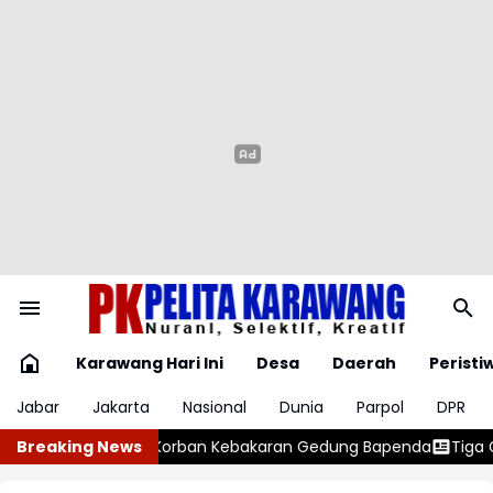
Karawang Hari Ini
Desa
Daerah
Peristi
Jabar
Jakarta
Nasional
Dunia
Parpol
DPR
aran Gedung Bapenda
Breaking News
Tiga Gudang Miras Digerebek, Polisi Tem