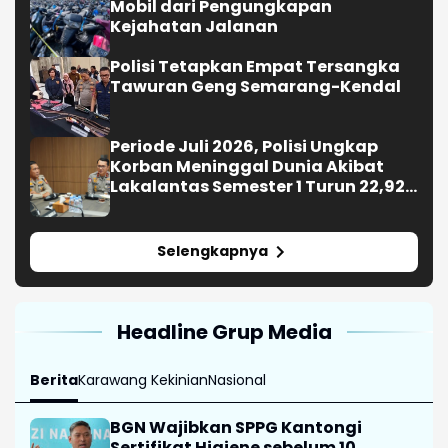
Mobil dari Pengungkapan
Kejahatan Jalanan
Polisi Tetapkan Empat Tersangka
Tawuran Geng Semarang-Kendal
Periode Juli 2026, Polisi Ungkap
Korban Meninggal Dunia Akibat
Lakalantas Semester 1 Turun 22,92
Persen
Selengkapnya
Headline Grup Media
Berita
Karawang Kekinian
Nasional
BGN Wajibkan SPPG Kantongi
Sertifikat Higiene sebelum 10