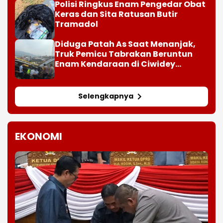
Polisi Ringkus Enam Pengedar Obat
Keras dan Sita Ratusan Butir
Tramadol
Diduga Patah As Saat Menanjak,
Truk Pemicu Tabrakan Beruntun
Enam Kendaraan di Ciwidey
Diselidiki Polisi
Selengkapnya
EKONOMI