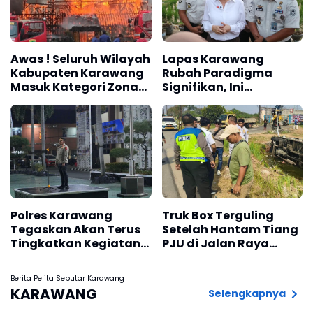
Awas ! Seluruh Wilayah
Lapas Karawang
Kabupaten Karawang
Rubah Paradigma
Masuk Kategori Zona
Signifikan, Ini
Kuning Kebakaran
Komentar DPR Rieke
Berdasarkan
Dyah Pitaloka
Penyusunan RISPK
Polres Karawang
Truk Box Terguling
Tegaskan Akan Terus
Setelah Hantam Tiang
Tingkatkan Kegiatan
PJU di Jalan Raya
Patroli Demi
Interchange Karawang
Keamanan dan
Barat
Berita Pelita Seputar Karawang
Ketertiban
KARAWANG
Selengkapnya