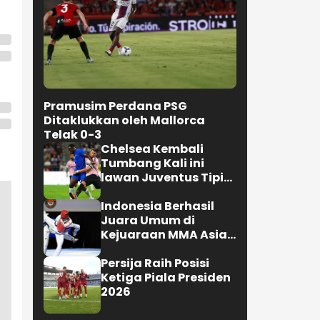
Pramusim Perdana PSG
Ditaklukkan oleh Mallorca
Telak 0-3
Chelsea Kembali
Tumbang Kali ini
lawan Juventus Tipis
0-1
Indonesia Berhasil
Juara Umum di
Kejuaraan MMA Asian
Championship 2026
Persija Raih Posisi
Ketiga Piala Presiden
2026