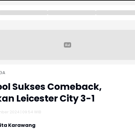
GA
ool Sukses Comeback,
an Leicester City 3-1
ber 2024 | 09:54 WIB
rita Karawang