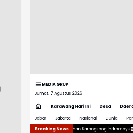
MEDIA GRUP
Jumat, 7 Agustus 2026
Karawang Hari Ini
Desa
Daer
Jabar
Jakarta
Nasional
Dunia
Par
hu di Pelabuhan Karangsong Indramayu
Breaking News
Ngeriii, Kepala BGN 