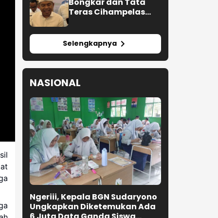
Bongkar dan Tata
Teras Cihampelas
Beres Oktober 2026
Selengkapnya
NASIONAL
il
at
ga
Ngeriii, Kepala BGN Sudaryono
ga
Ungkapkan Diketemukan Ada
6 Juta Data Ganda Siswa
ah