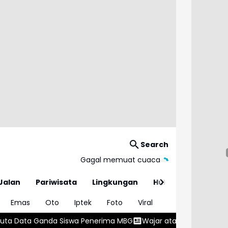
Search
Gagal memuat cuaca
Jalan
Pariwisata
Lingkungan
Hukum
Emas
Oto
Iptek
Foto
Viral
 Penerima MBG
Wajar atau Bahaya? , Kenali 5 Penyebab Gumoh