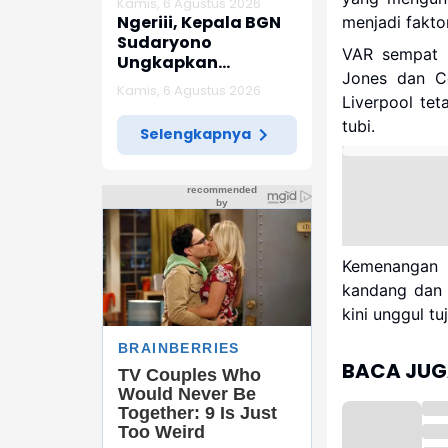
Kamis, 6 Agustus 2026
Indramayu
Ngeriii, Kepala BGN
menjadi fakto
Sudaryono
VAR sempat 
Ungkapkan
Jones dan Co
Diketemukan Ada 6
Kamis, 6 Agustus 2026
Juta Data Ganda
Liverpool te
Siswa Penerima MBG
tubi.
Selengkapnya
Kemenangan 
kandang dan 
kini unggul tu
BACA JUGA