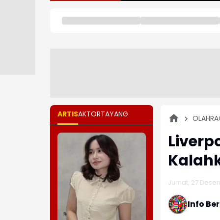
ARTIS
AKTOR
TAYANG
OLAHRA
Liverp
Kalahk
Jumat, 27 Desem
Info Be