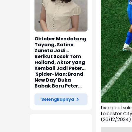
Oktober Mendatang
Tayang, Satine
Zaneta Jadi
Pemeran Utama Film
Berikut Sosok Tom
Siti Si Vampir
Holland, Aktor yang
Kembali Jadi Peter
Parker di 'Spider-
'Spider-Man: Brand
Man: Brand New Day'
New Day' Buka
Babak Baru Peter
Parker di Marvel
Cinematic Universe
Selengkapnya
Liverpool su
Leicester City
(26/12/2024) 