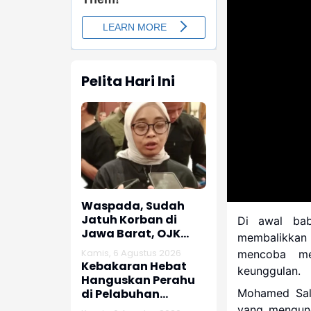
Pelita Hari Ini
Waspada, Sudah
Jatuh Korban di
Di awal bab
Jawa Barat, OJK
membalikkan 
dan Polisi Ungkap
Kamis, 6 Agustus 2026
mencoba me
Dugaan Penipuan
Kebakaran Hebat
keunggulan.
Modus Titip Limit
Hanguskan Perahu
Paylater
di Pelabuhan
Mohamed Sala
Karangsong
yang mengunc