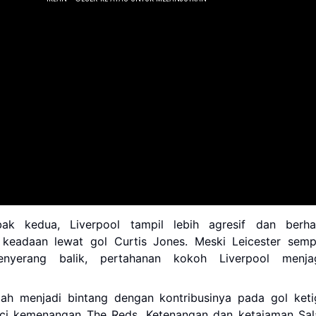
ak kedua, Liverpool tampil lebih agresif dan berhas
keadaan lewat gol Curtis Jones. Meski Leicester semp
nyerang balik, pertahanan kokoh Liverpool menja
h menjadi bintang dengan kontribusinya pada gol keti
i kemenangan The Reds. Ketenangan dan ketajaman Sal