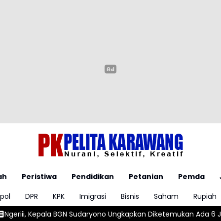
ah
Peristiwa
Pendidikan
Petanian
Pemda
pol
DPR
KPK
Imigrasi
Bisnis
Saham
Rupiah
Sudaryono Ungkapkan Diketemukan Ada 6 Juta Data Ganda Siswa