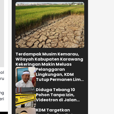
Terdampak Musim Kemarau,
Wilayah Kabupaten Karawang
Kekeringan Makin Meluas
Pelanggaran
ol
Lingkungan, KDM
ru
Tutup Permanen Lima
Tambang Batu Kapur
di Cipatat
Diduga Tebang 10
ng
Pohon Tanpa Izin,
ri
Videotron di Jalan
R.E. Martadinata
Bandung Disegel
KDM Targetkan