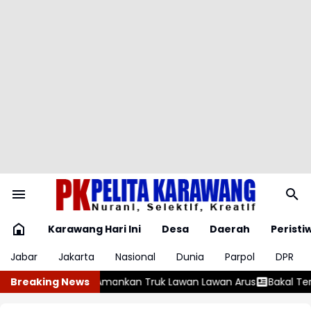
Karawang Hari Ini
Desa
Daerah
Peristi
Jabar
Jakarta
Nasional
Dunia
Parpol
DPR
n Truk Lawan Lawan Arus
Breaking News
Bakal Terjadi Gerhana Matahari Total