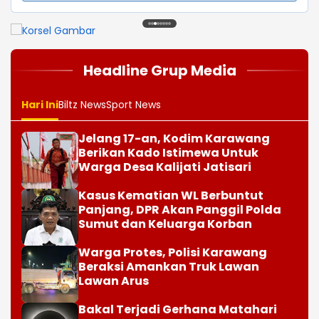
1
2
3
4
5
6
7
8
Headline Grup Media
Hari Ini
Biltz News
Sport News
Jelang 17-an, Kodim Karawang
Berikan Kado Istimewa Untuk
Warga Desa Kalijati Jatisari
Kasus Kematian WL Berbuntut
Panjang, DPR Akan Panggil Polda
Sumut dan Keluarga Korban
Warga Protes, Polisi Karawang
Beraksi Amankan Truk Lawan
Lawan Arus
Bakal Terjadi Gerhana Matahari