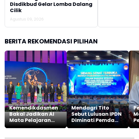
Disdikbud Gelar Lomba Dalang
Cilik
Agustus 09, 2026
BERITA REKOMENDASI PILIHAN
Kemendikdasmen
Mendagri Tito
P
Bakal Jadikan AI
Sebut Lulusan IPDN
M
Mata Pelajaran
Diminati Pemda
P
Wajib
Karena Disiplin dan
T
Memiliki Integritas
Aj