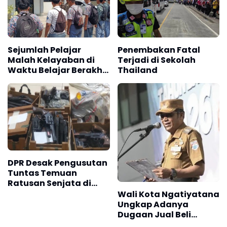
Sejumlah Pelajar
Penembakan Fatal
Malah Kelayaban di
Terjadi di Sekolah
Waktu Belajar Berakhir
Thailand
Kena Razia Satpol PP
Karawang
DPR Desak Pengusutan
Tuntas Temuan
Ratusan Senjata di
Sekolah
Wali Kota Ngatiyatana
Ungkap Adanya
Dugaan Jual Beli
Seragam di Sekolah