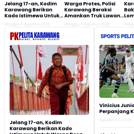
Jelang 17-an, Kodim
Warga Protes, Polisi
Kar
Karawang Berikan
Karawang Beraksi
Bak
Kado Istimewa Untuk
Amankan Truk Lawan
Lom
Warga Desa Kalijati
Lawan Arus
Minggu, 9 Agustus 2026
Minggu, 9 Agustus 2026
Ming
Jatisari
Vinicius Juni
Perpanjang K
Agustus 07, 2026
Jelang 17-an, Kodim
Karawang Berikan Kado