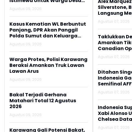
Istimewa Untuk Warga Desa
Alex Marquez 
Kalijati Jatisari
Silverstone, 
Agustus 09, 2026
Langsung M
Agustus 07, 2026
Kasus Kematian WL Berbuntut
Panjang, DPR Akan Panggil
Polda Sumut dan Keluarga
Taklukkan De
Korban
Amankan Tike
Agustus 09, 2026
Canadian Op
Agustus 07, 2026
Warga Protes, Polisi Karawang
Beraksi Amankan Truk Lawan
Lawan Arus
Ditahan Sing
Indonesia Gag
Agustus 09, 2026
Semifinal AFF
Agustus 07, 2026
Bakal Terjadi Gerhana
Matahari Total 12 Agustus
2026
Indonesia Su
Xabi Alonso 
Agustus 09, 2026
Chelsea Data
Agustus 07, 2026
Karawang Gali Potensi Bakat,