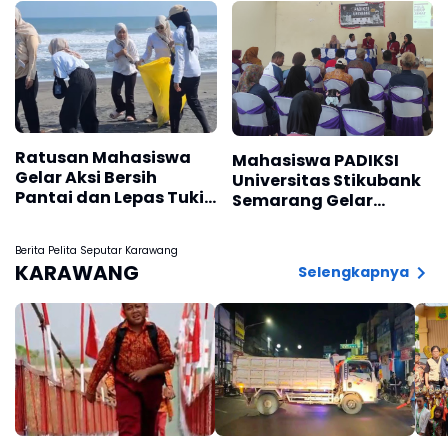
Ratusan Mahasiswa
Mahasiswa PADIKSI
Gelar Aksi Bersih
Universitas Stikubank
Pantai dan Lepas Tukik
Semarang Gelar
di Pantai Trisik
Seminar dan Baksos di
Desa Pranten,
Berita Pelita Seputar Karawang
Purwodadi
KARAWANG
Selengkapnya