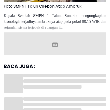
Foto SMPN 1 Talun Cirebon Atap Ambruk
Kepala Sekolah SMPN 1 Talun, Sunarto, mengungkapkan
kronologis terjadinya ambruknya atap pada pukul 08.15 WIB dan
sejumlah siswa terjebak di ruangan itu.
Read more
"Jam 08.15 WIB itu tiba-tiba suara gemuruh bruuuuk, padahal
BACA JUGA :
tidak ada angin tidak ada apa," ucapnya.
Spontan tutur Sunarto, semua guru keluar ruangan dan terkejut
melihat atap ruang kelas yang ambruk dan semula mengira hanya
satu ruang kelas tetapi justru dua ruang kelas. Mirisnya didalam
dua ruangan tersebut terdapat sepuluh anak yang sedang
mengikuti remedial.