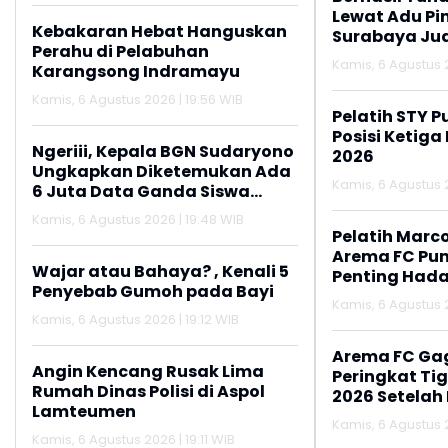
Lewat Adu Pin
Kebakaran Hebat Hanguskan
Surabaya Jua
Perahu di Pelabuhan
2026
Kamis, 6 Agustus 2
Karangsong Indramayu
Kamis, 6 Agustus 2026 | 19:56 WIB
Pelatih STY P
Posisi Ketiga
Ngeriii, Kepala BGN Sudaryono
2026
Ungkapkan Diketemukan Ada
Kamis, 6 Agustus 2
6 Juta Data Ganda Siswa
Penerima MBG
Kamis, 6 Agustus 2026 | 19:48 WIB
Pelatih Marc
Arema FC Pu
Wajar atau Bahaya? , Kenali 5
Penting Hada
Penyebab Gumoh pada Bayi
Kamis, 6 Agustus 2
Kamis, 6 Agustus 2026 | 19:12 WIB
Arema FC Ga
Angin Kencang Rusak Lima
Peringkat Tig
Rumah Dinas Polisi di Aspol
2026 Setelah 
Lamteumen
Persija Jakar
Kamis, 6 Agustus 2
Kamis, 6 Agustus 2026 | 19:11 WIB