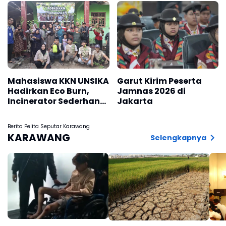
Mahasiswa KKN UNSIKA
Garut Kirim Peserta
Hadirkan Eco Burn,
Jamnas 2026 di
Incinerator Sederhana
Jakarta
untuk Mendukung
Pengelolaan Sampah
Berita Pelita Seputar Karawang
dan Penghijauan di
KARAWANG
Selengkapnya
Desa Kertajaya