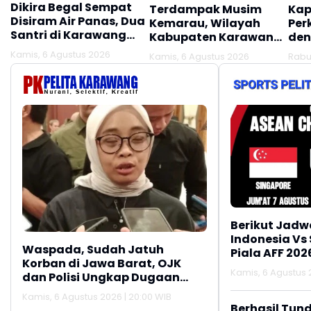
Dikira Begal Sempat
Terdampak Musim
Kap
Disiram Air Panas, Dua
Kemarau, Wilayah
Per
Santri di Karawang
Kabupaten Karawang
den
Terluka Akibat Aksi
Kekeringan Makin
Mel
Kamis, 6 Agustus 2026
Kamis, 6 Agustus 2026
Rabu
Oknum Linmas
Meluas
Ber
Berikut Jadw
Indonesia Vs
Waspada, Sudah Jatuh
Piala AFF 202
Korban di Jawa Barat, OJK
Kamis, 6 Agustus 2
dan Polisi Ungkap Dugaan
Penipuan Modus Titip Limit
Kamis, 6 Agustus 2026 | 20:00 WIB
Paylater
Berhasil Tun