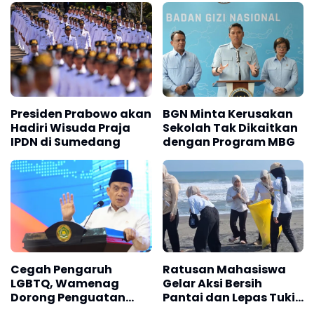
Presiden Prabowo akan
BGN Minta Kerusakan
Hadiri Wisuda Praja
Sekolah Tak Dikaitkan
IPDN di Sumedang
dengan Program MBG
Ratusan Mahasiswa
Cegah Pengaruh
Gelar Aksi Bersih
LGBTQ, Wamenag
Pantai dan Lepas Tukik
Dorong Penguatan
di Pantai Trisik
Nilai Al-Qur'an