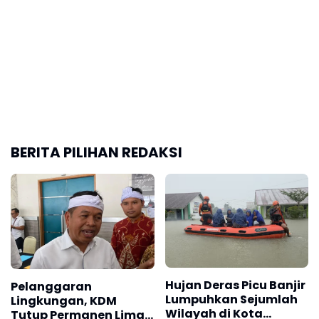
Hujan Deras Picu Banjir
Pelanggaran
Lumpuhkan Sejumlah
Lingkungan, KDM
Wilayah di Kota
Tutup Permanen Lima
Padang
Tambang Batu Kapur
di Cipatat
Pemkab Bulungan
KDM Targetkan
Bagikan 300 Ribu
Bongkar dan Tata
Bendera Merah Putih
Teras Cihampelas
Sambut HUT RI ke-81
Beres Oktober 2026