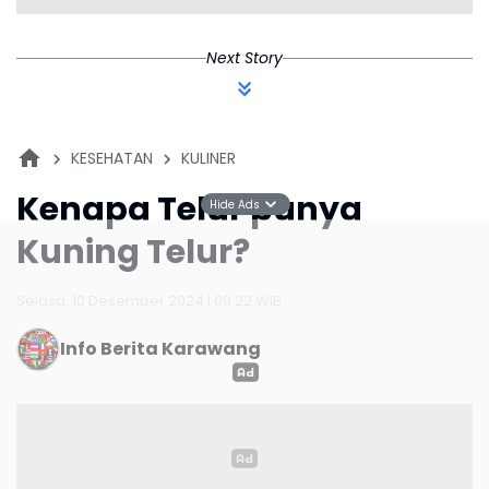
Info Berita Karawang
Hide Ads
Telur adalah salah satu bahan makanan yang paling sederhana,
namun penuh misteri. Pernahkah Anda bertanya-tanya, mengapa
di dalam telur terdapat kuning telur? Bagian kuning ini bukan
hanya memberikan warna yang menarik, tetapi juga memiliki
fungsi penting dalam kehidupan awal makhluk yang akan
menetas darinya. Dalam dunia biologi, kuning telur adalah sumber
nutrisi utama bagi embrio yang sedang berkembang. Namun, di
balik manfaatnya bagi makhluk hidup, kuning telur juga
menyimpan cerita menarik yang menjelaskan bagaimana telur
terbentuk dan berfungsi, bahkan saat berada di dapur kita. Mari
kita telusuri lebih jauh!