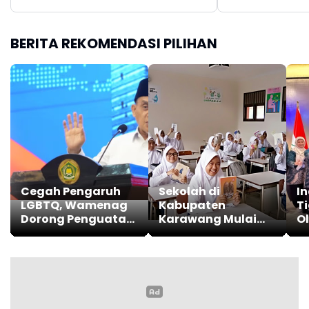
BERITA REKOMENDASI PILIHAN
Cegah Pengaruh
Sekolah di
I
LGBTQ, Wamenag
Kabupaten
Ti
Dorong Penguatan
Karawang Mulai
O
Nilai Al-Qur'an
Bagikan Modul
In
Gratis