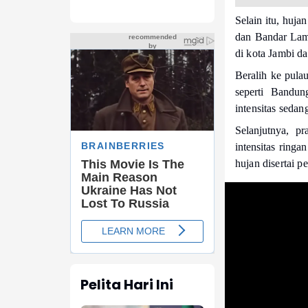
Selain itu, huja
dan Bandar La
di kota Jambi d
Beralih ke pulau
seperti Bandu
intensitas sedan
Selanjutnya, p
intensitas ringa
hujan disertai p
Pelita Hari Ini