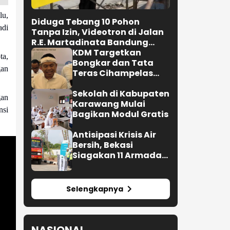
lu,
adi
ta,
an
gan
Diduga Tebang 10 Pohon
nsi
Tanpa Izin, Videotron di Jalan
R.E. Martadinata Bandung
Disegel
KDM Targetkan
Bongkar dan Tata
Teras Cihampelas
Beres Oktober 2026
Sekolah di Kabupaten
Karawang Mulai
Bagikan Modul Gratis
Antisipasi Krisis Air