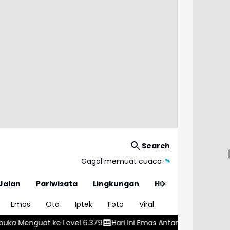
Search
Gagal memuat cuaca
Jalan
Pariwisata
Lingkungan
Hukum
Emas
Oto
Iptek
Foto
Viral
79
Hari Ini Emas Antam Melonjak Rp50.000
Rupiah Dibuka Me