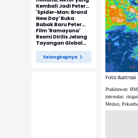
Kembali Jadi Peter
Parker di 'Spider-
'Spider-Man: Brand
Man: Brand New Day'
New Day' Buka
Babak Baru Peter
Parker di Marvel
Film 'Ramayana'
Cinematic Universe
Resmi Dirilis Jelang
Tayangan Global
pada November
2026
Selengkapnya
Foto ilustrasi
Prakirawan BM
intensitas ring
Medan, Pekanbar