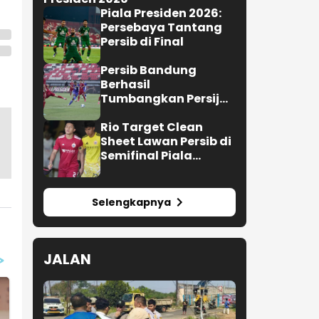
Persebaya Buru Juara Piala
Presiden 2026
Piala Presiden 2026:
Persebaya Tantang
Persib di Final
Persib Bandung
Berhasil
Tumbangkan Persija
Jakarta di Bali, Skor 2
-1
Rio Target Clean
Sheet Lawan Persib di
Semifinal Piala
Presiden 2026