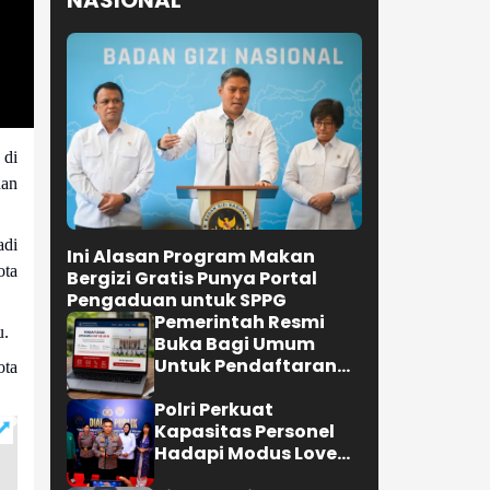
Bersih, Bekasi
Siagakan 11 Armada
Water Trucking
Selengkapnya
 di
NASIONAL
dan
adi
ota
u.
ota
Ini Alasan Program Makan
Bergizi Gratis Punya Portal
Pengaduan untuk SPPG