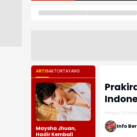
ARTIS
AKTOR
TAYANG
Prakir
Indone
Minggu, 22 Dese
Info Be
Maysha Jhuan,
Hadir Kembali