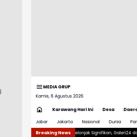
MEDIA GRUP
Kamis, 6 Agustus 2026
Karawang Hari Ini
Desa
Daer
Jabar
Jakarta
Nasional
Dunia
Par
ian Melonjak Signifikan, Galeri24 dan UBS Lanjutkan Tren Positi
Breaking News