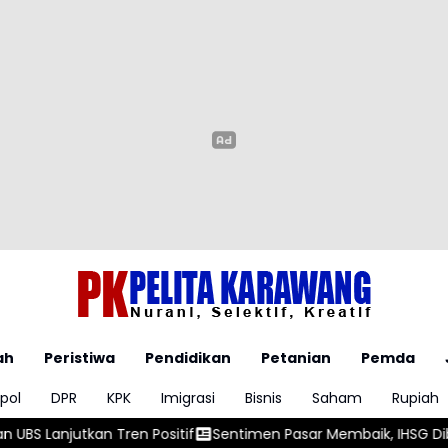
ah
Peristiwa
Pendidikan
Petanian
Pemda
pol
DPR
KPK
Imigrasi
Bisnis
Saham
Rupiah
f
Sentimen Pasar Membaik, IHSG Dibuka Menguat ke Level 6.3