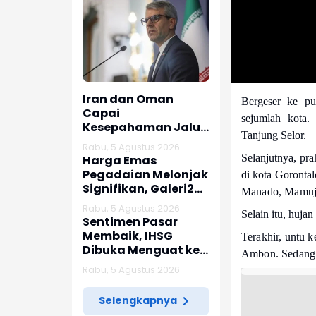
Iran dan Oman
Bergeser ke pu
Capai
sejumlah kota.
Kesepahaman Jalur
Tanjung Selor.
Pelayaran di Selat
Rabu, 5 Agustus 2026
Hormuz
Selanjutnya, pra
Harga Emas
Pegadaian Melonjak
di kota Goronta
Signifikan, Galeri24
Manado, Mamuju
dan UBS Lanjutkan
Rabu, 5 Agustus 2026
Selain itu, huja
Tren Positif
Sentimen Pasar
Membaik, IHSG
Terakhir, untu 
Dibuka Menguat ke
Ambon.
Sedangk
Level 6.379
Rabu, 5 Agustus 2026
Selengkapnya