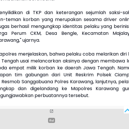
penyilidikan di TKP dan keterangan sejumlah saksi-sak
an-teman korban yang merupakan sesama driver onlin
ugas berhasil mengungkap identitas pelaku yang berinisi
rga Perum CKM, Desa Bengle, Kecamatan Majalay
rawang," ujarnya.
Kapolres menjelaskan, bahwa pelaku coba melarikan diri 
 Tengah usai melancarkan aksinya dengan membawa la
oda empat milik korban ke daerah Jawa Tengah. Nam
gapan tim gabungan dari Unit Reskrim Polsek Ciamp
Resmob Sanggabuana Polres Karawang, lanjutnya, pela
tangkap dan digelandang ke Mapolres Karawang gu
ungjawabkan perbuatannya tersebut.