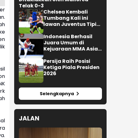
Telak 0-3
er
Chelsea Kembali
n.
Tumbang Kali ini
lawan Juventus Tipis
ah
0-1
ke
Indonesia Berhasil
en
Juara Umum di
ik
Kejuaraan MMA Asian
Championship 2026
Persija Raih Posisi
Ketiga Piala Presiden
il
2026
on
NK
rk
Selengkapnya
ah
JALAN
al
ra
a.