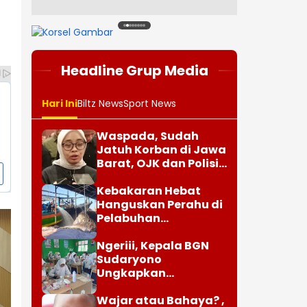
1
2
3
4
5
6
7
8
Headline Grup Media
Hari Ini
Biltz News
Sport News
Waspada, Sudah
Jatuh Korban di Jawa
Barat, OJK dan Polisi
Ungkap Dugaan
Penipuan Modus Titip
Kebakaran Hebat
Limit Paylater
Hanguskan Perahu di
Pelabuhan
Karangsong
Indramayu
Ngeriii, Kepala BGN
Sudaryono
Ungkapkan
Diketemukan Ada 6
Juta Data Ganda
Wajar atau Bahaya? ,