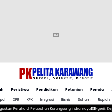
ah
Peristiwa
Pendidikan
Petanian
Pemda
pol
DPR
KPK
Imigrasi
Bisnis
Saham
Rupiah
han Karangsong Indramayu
Ngeriii, Kepala BGN Sudaryono Un