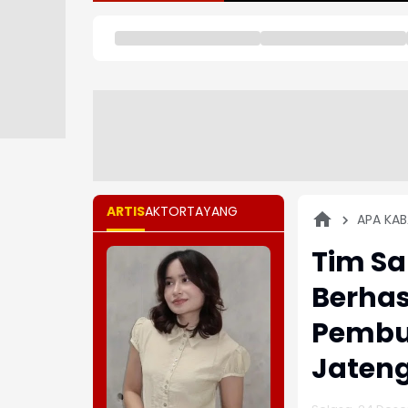
ARTIS
AKTOR
TAYANG
APA KAB
Tim S
Berhas
Pembun
Jaten