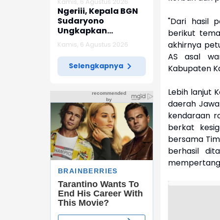
Kamis, 6 Agustus 2026
Indramayu
Ngeriii, Kepala BGN
Sudaryono
"Dari hasil 
Ungkapkan
berikut tem
Diketemukan Ada 6
akhirnya pet
Kamis, 6 Agustus 2026
Juta Data Ganda
AS asal wa
Siswa Penerima MBG
Selengkapnya
Kabupaten Ka
Lebih lanjut 
daerah Jawa
kendaraan r
berkat kesi
bersama Tim 
berhasil di
mempertangg