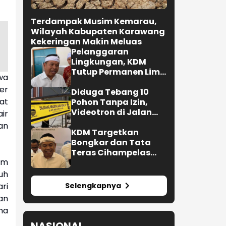
Terdampak Musim Kemarau,
Wilayah Kabupaten Karawang
Kekeringan Makin Meluas
Pelanggaran
Lingkungan, KDM
Tutup Permanen Lima
wa
Tambang Batu Kapur
er
di Cipatat
Diduga Tebang 10
at
Pohon Tanpa Izin,
Videotron di Jalan
ir
R.E. Martadinata
an
Bandung Disegel
KDM Targetkan
Bongkar dan Tata
Teras Cihampelas
im
Beres Oktober 2026
uh
Selengkapnya
ri
an
na