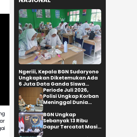
NASIONAL
Ngeriii, Kepala BGN Sudaryono
Ungkapkan Diketemukan Ada
6 Juta Data Ganda Siswa
Penerima MBG
Periode Juli 2026,
Polisi Ungkap Korban
Meninggal Dunia
Akibat Lakalantas
ng
Semester 1 Turun
BGN Ungkap
22,92 Persen
Sebanyak 13 Ribu
ar
Dapur Tercatat Masih
ai
Berada Dalam