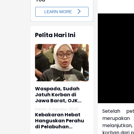
Pelita Hari Ini
Waspada, Sudah
Jatuh Korban di
Jawa Barat, OJK
dan Polisi Ungkap
Kamis, 6 Agustus 2026
Setelah pe
Dugaan Penipuan
Kebakaran Hebat
merupakan s
Modus Titip Limit
Hanguskan Perahu
Paylater
melanjutkan
di Pelabuhan
Karangsong
korban dari