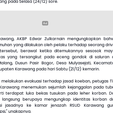
ang pada Selasa (24/12) sore.
rawang, AKBP Edwar Zulkarnain mengungkapkan bah
uhan yang dilakukan oleh pelaku terhadap seorang driv
e tersebut, berawal ketika ditemukannya sesosok may
itas yang tersangkut pada eceng gondok di saluran a
Malang, Dusun Pasir Bogor, Desa Mulyasejati, Kecamat
upaten Karawang pada hari Sabtu (21/12) kemarin.
 melakukan evakuasi terhadap jasad koeban, petugas T
es Karawang menemukan sejumlah kejanggalan pada tub
ti terdapat luka bekas tusukan pada leher korban. Da
as langsung berupaya mengungkap identitas korban d
si jasadnya ke kamar jenazah RSUD Karawang gu
psi," ungkapnya.