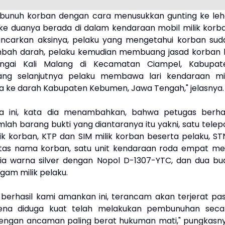
bunuh korban dengan cara menusukkan gunting ke leh
ke duanya berada di dalam kendaraan mobil milik korba
ancarkan aksinya, pelaku yang mengetahui korban sud
mbah darah, pelaku kemudian membuang jasad korban 
ungai Kali Malang di Kecamatan Ciampel, Kabupat
ng selanjutnya pelaku membawa lari kendaraan mil
a ke darah Kabupaten Kebumen, Jawa Tengah," jelasnya.
iwa ini, kata dia menambahkan, bahwa petugas berhas
lah barang bukti yang diantaranya itu yakni, satu telep
k korban, KTP dan SIM milik korban beserta pelaku, ST
tas nama korban, satu unit kendaraan roda empat me
ia warna silver dengan Nopol D-1307-YTC, dan dua bu
gam milik pelaku.
 berhasil kami amankan ini, terancam akan terjerat pas
rena diduga kuat telah melakukan pembunuhan seca
engan ancaman paling berat hukuman mati," pungkasny