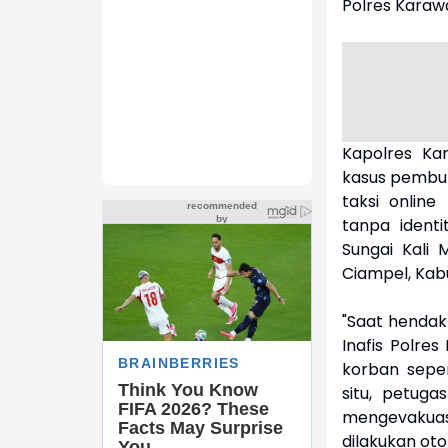
Polres Karaw
Kapolres Ka
kasus pembun
taksi onlin
tanpa ident
Sungai Kali 
Ciampel, Kab
"Saat hendak
Inafis Polr
korban seper
situ, petug
mengevakua
dilakukan oto