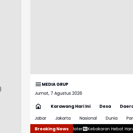
MEDIA GRUP
Jumat, 7 Agustus 2026
Karawang Hari Ini
Desa
Daer
Jabar
Jakarta
Nasional
Dunia
Par
Limit Paylater
Kebakaran Hebat Hanguskan Perahu di Pelabu
Breaking News