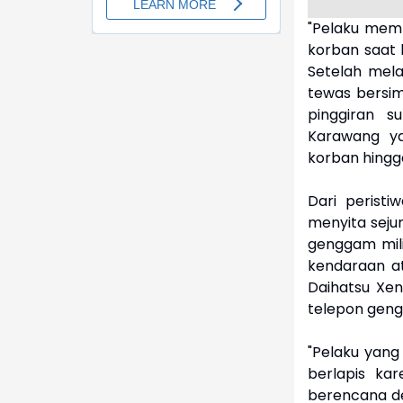
"Pelaku mem
korban saat 
Setelah mel
tewas bersi
pinggiran s
Karawang ya
korban hingg
Dari perist
menyita sejum
genggam mili
kendaraan a
Daihatsu Xen
telepon geng
"Pelaku yang
berlapis ka
berencana d