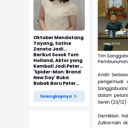
Oktober Mendatang
Tayang, Satine
Zaneta Jadi
Pemeran Utama Film
Berikut Sosok Tom
Tim Sanggabu
Siti Si Vampir
Holland, Aktor yang
Pembunuhan D
Kembali Jadi Peter
Parker di 'Spider-
'Spider-Man: Brand
Andri Setia
Man: Brand New Day'
New Day' Buka
pengemudi on
Babak Baru Peter
Sanggabuana 
Parker di Marvel
Cinematic Universe
dalam pelar
Selengkapnya
Senin (23/12) 
Demikian ha
Zulkarnain d