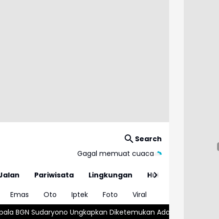
Search
Gagal memuat cuaca
Jalan
Pariwisata
Lingkungan
Hukum
Emas
Oto
Iptek
Foto
Viral
gkapkan Diketemukan Ada 6 Juta Data Ganda Siswa Penerima MB