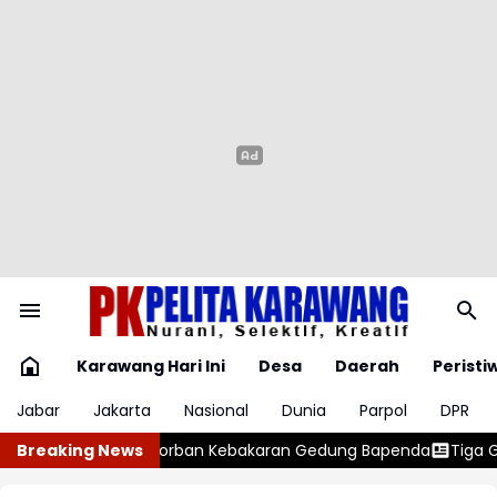
Karawang Hari Ini
Desa
Daerah
Peristi
Jabar
Jakarta
Nasional
Dunia
Parpol
DPR
karan Gedung Bapenda
Breaking News
Tiga Gudang Miras Digerebek, Polisi Te