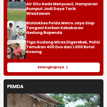
Air Situ Gede Menyusut, Hamparan
Rumput Jadi Daya Tarik
Wisatawan
Biddokkes Polda Metro Jaya Siap
Tangani Korban Kebakaran
Gedung Bapenda
Tiga Gudang Miras Digerebek, Polisi
Temukan 400 Dus dan 1.000 Botol
Kosong
Selengkapnya
PEMDA