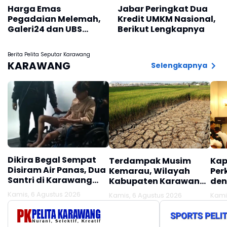
Harga Emas
Jabar Peringkat Dua
Pegadaian Melemah,
Kredit UMKM Nasional,
Galeri24 dan UBS
Berikut Lengkapnya
Sama-sama Turun
Berita Pelita Seputar Karawang
KARAWANG
Selengkapnya
Dikira Begal Sempat
Terdampak Musim
Kap
Disiram Air Panas, Dua
Kemarau, Wilayah
Per
Santri di Karawang
Kabupaten Karawang
den
Terluka Akibat Aksi
Kekeringan Makin
Mel
Kamis, 6 Agustus 2026
Kamis, 6 Agustus 2026
Kami
Oknum Linmas
Meluas
Ber