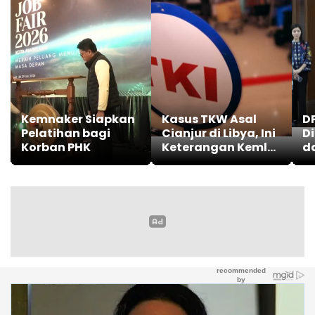
Kemnaker Siapkan
Kasus TKW Asal
DP
Pelatihan bagi
Cianjur di Libya, Ini
D
Korban PHK
Keterangan Kemlu
d
RI
T
T
P