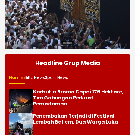
1
2
3
4
5
6
7
8
Headline Grup Media
Hari Ini
Biltz News
Sport News
Karhutla Bromo Capai 176 Hektare,
Tim Gabungan Perkuat
Pemadaman
Penembakan Terjadi di Festival
Lembah Baliem, Dua Warga Luka