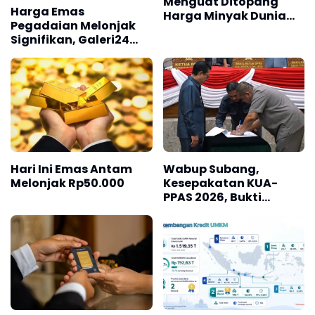
Menguat Ditopang
Harga Emas
Harga Minyak Dunia
Pegadaian Melonjak
yang Cenderung Turun
Signifikan, Galeri24
dan UBS Lanjutkan
Tren Positif
Hari Ini Emas Antam
Wabup Subang,
Melonjak Rp50.000
Kesepakatan KUA-
PPAS 2026, Bukti
Sinergi Eksekutif-
Legislatif