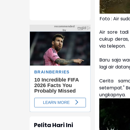
Foto : Air su
Air sore tad
cukup deras,
via telepon.
Baru saja w
lagi air datan
Cerita sam
setempat." Be
ungkapnya.
Pelita Hari Ini