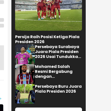
Persija Raih Posisi Ketiga Piala
Presiden 2026
Persebaya Surabaya
Juara Piala Presiden
2026 Usai Tundukkan
Persib Bandung Lewat
Adu Penalti
Mohamed Salah
Resmi Bergabung
dengan
Trabzonspor,Turki
Persebaya Buru Juara
Piala Presiden 2026