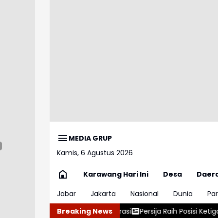
MEDIA GRUP
Kamis, 6 Agustus 2026
Karawang Hari Ini
Desa
Daer
Jabar
Jakarta
Nasional
Dunia
Par
Siap Beroperasi
Breaking News
Persija Raih Posisi Ketiga Piala Presiden 2026