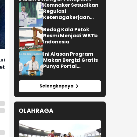
Verifikasi dan Belum
Kemnaker Sesuaikan
Seluruhnya Siap Beroperasi
Regulasi
Ketenagakerjaan
Hadapi Dinamika
Dunia Kerja
Bedog Kala Petok
Resmi Menjadi WBTb
Indonesia
Ini Alasan Program
ri
Makan Bergizi Gratis
Punya Portal
et
Pengaduan untuk
SPPG
Selengkapnya
OLAHRAGA