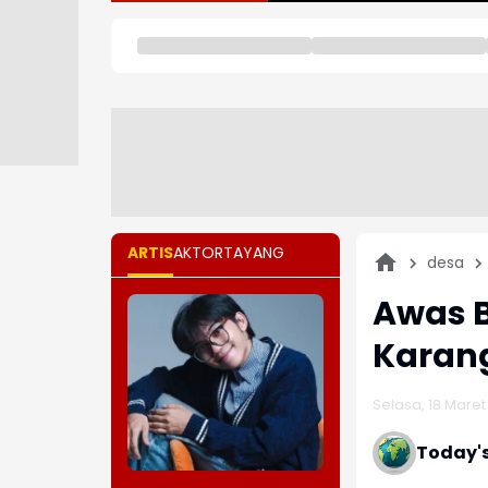
ARTIS
AKTOR
TAYANG
desa
Awas B
Karan
Selasa, 18 Maret
Today'