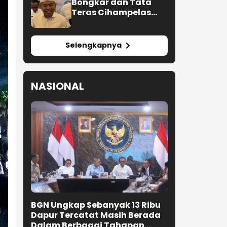
Bongkar dan Tata
Teras Cihampelas
Beres Oktober 2026
Selengkapnya
NASIONAL
BGN Ungkap Sebanyak 13 Ribu
Dapur Tercatat Masih Berada
Dalam Berbagai Tahapan