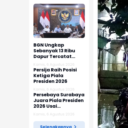
BGN Ungkap
Sebanyak 13 Ribu
Dapur Tercatat
Masih Berada Dalam
Kamis, 6 Agustus 2026
Berbagai Tahapan
Persija Raih Posisi
Verifikasi dan Belum
Ketiga Piala
Seluruhnya Siap
Presiden 2026
Beroperasi
Kamis, 6 Agustus 2026
Persebaya Surabaya
Juara Piala Presiden
2026 Usai
Tundukkan Persib
Kamis, 6 Agustus 2026
Bandung Lewat Adu
Penalti
Selengkapnya