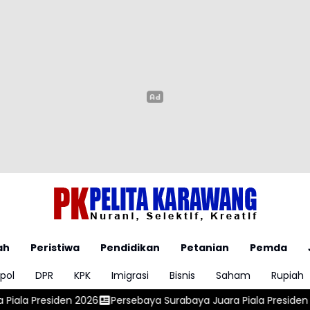
ah
Peristiwa
Pendidikan
Petanian
Pemda
pol
DPR
KPK
Imigrasi
Bisnis
Saham
Rupiah
Persebaya Surabaya Juara Piala Presiden 2026 Usai Tundukkan 