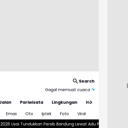
Search
Gagal memuat cuaca
Jalan
Pariwisata
Lingkungan
Hukum
Emas
Oto
Iptek
Foto
Viral
Persib Bandung Lewat Adu Penalti
Kemnaker Sesuaikan Regulasi