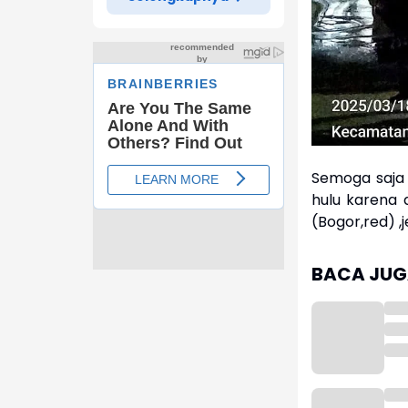
Semoga saja t
hulu karena 
(Bogor,red) ,
BACA JUGA