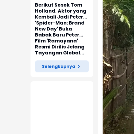
Berikut Sosok Tom
Holland, Aktor yang
Kembali Jadi Peter
Parker di 'Spider-
'Spider-Man: Brand
Man: Brand New Day'
New Day' Buka
Babak Baru Peter
Parker di Marvel
Film 'Ramayana'
Cinematic Universe
Resmi Dirilis Jelang
Tayangan Global
pada November
2026
Selengkapnya