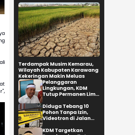
ya
ng
li
Terdampak Musim Kemarau,
Wilayah Kabupaten Karawang
Kekeringan Makin Meluas
Pelanggaran
at
Lingkungan, KDM
",
Tutup Permanen Lima
Tambang Batu Kapur
di Cipatat
Diduga Tebang 10
Pohon Tanpa Izin,
Videotron di Jalan
R.E. Martadinata
Bandung Disegel
KDM Targetkan