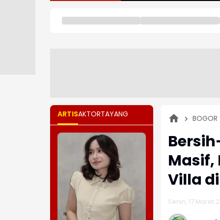
ARTIS
AKTOR
TAYANG
BOGOR
Bersih
Masif,
Villa 
Senin, 17 Maret 2