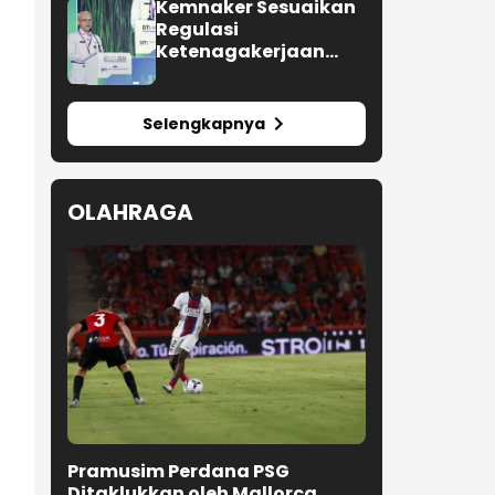
Berbagai Tahapan
Kemnaker Sesuaikan
Verifikasi dan Belum
Regulasi
Seluruhnya Siap
Ketenagakerjaan
Beroperasi
Hadapi Dinamika
Dunia Kerja
Selengkapnya
OLAHRAGA
Pramusim Perdana PSG
Ditaklukkan oleh Mallorca