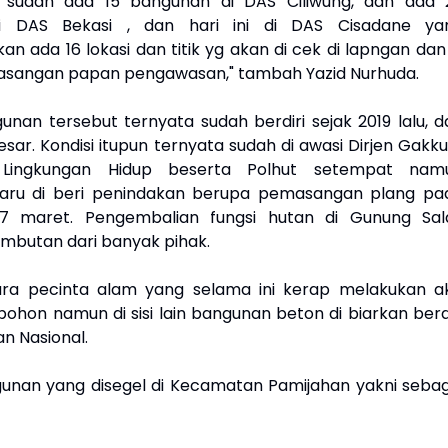
 sudah ada 15 bangunan di DAS Ciliwung, dan ada 
i DAS Bekasi , dan hari ini di DAS Cisadane ya
an ada 16 lokasi dan titik yg akan di cek di lapngan dan
asangan papan pengawasan," tambah Yazid Nurhuda.
unan tersebut ternyata sudah berdiri sejak 2019 lalu, d
esar. Kondisi itupun ternyata sudah di awasi Dirjen Gakk
 Lingkungan Hidup beserta Polhut setempat nam
aru di beri penindakan berupa pemasangan plang pa
17 maret. Pengembalian fungsi hutan di Gunung Sal
butan dari banyak pihak.
ra pecinta alam yang selama ini kerap melakukan ak
hon namun di sisi lain bangunan beton di biarkan berdi
n Nasional.
nan yang disegel di Kecamatan Pamijahan yakni sebag