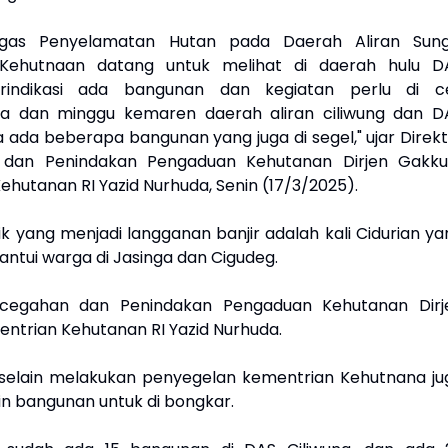
atgas Penyelamatan Hutan pada Daerah Aliran Sung
Kehutnaan datang untuk melihat di daerah hulu D
erindikasi ada bangunan dan kegiatan perlu di c
a dan minggu kemaren daerah aliran ciliwung dan D
a ada beberapa bangunan yang juga di segel," ujar Direkt
 dan Penindakan Pengaduan Kehutanan Dirjen Gakk
hutanan RI Yazid Nurhuda, Senin (17/3/2025).
tik yang menjadi langganan banjir adalah kali Cidurian y
antui warga di Jasinga dan Cigudeg.
ncegahan dan Penindakan Pengaduan Kehutanan Dirj
trian Kehutanan RI Yazid Nurhuda.
selain melakukan penyegelan kementrian Kehutnana ju
in bangunan untuk di bongkar.