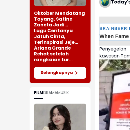
Today'
Oktober Mendatang
Tayang, Satine
Zaneta Jadi
Pemeran Utama Film
Lagu Ceritanya
Siti Si Vampir
Jatuh Cinta,
Terinspirasi Jeje
saat Bertemu
Ariana Grande
Penyegelan 
Perempuan Cantik
Rehat setelah
kawasan Tama
rangkaian tur
"Eternal Sunshine"
Selengkapnya
FILM
DRAMA
MUSIK