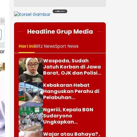
1
2
3
4
5
6
7
8
Headline Grup Media
Hari Ini
Biltz News
Sport News
ar
Waspada, Sudah
Jatuh Korban di Jawa
Barat, OJK dan Polisi
Ungkap Dugaan
Penipuan Modus Titip
Kebakaran Hebat
Limit Paylater
Hanguskan Perahu di
Pelabuhan
Karangsong
Indramayu
Ngeriii, Kepala BGN
Sudaryono
Ungkapkan
Diketemukan Ada 6
Juta Data Ganda
Wajar atau Bahaya? ,