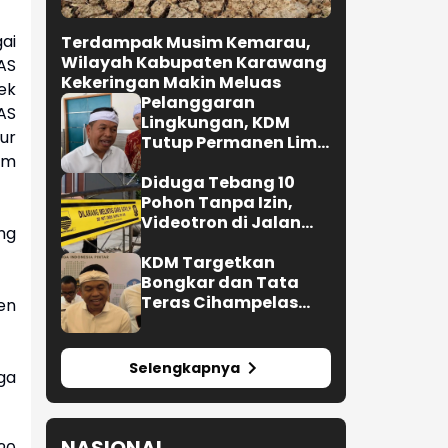
ai
Terdampak Musim Kemarau,
Wilayah Kabupaten Karawang
AS
Kekeringan Makin Meluas
ek
Pelanggaran
AS
Lingkungan, KDM
ur
Tutup Permanen Lima
um
Tambang Batu Kapur
di Cipatat
Diduga Tebang 10
Pohon Tanpa Izin,
Videotron di Jalan
ang
R.E. Martadinata
Bandung Disegel
KDM Targetkan
Bongkar dan Tata
Teras Cihampelas
en
Beres Oktober 2026
Selengkapnya
ga