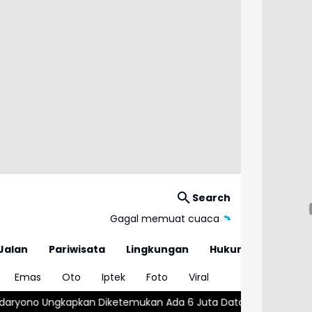
Search
Gagal memuat cuaca
Jalan
Pariwisata
Lingkungan
Hukum
Emas
Oto
Iptek
Foto
Viral
 Diketemukan Ada 6 Juta Data Ganda Siswa Penerima MBG
Waj