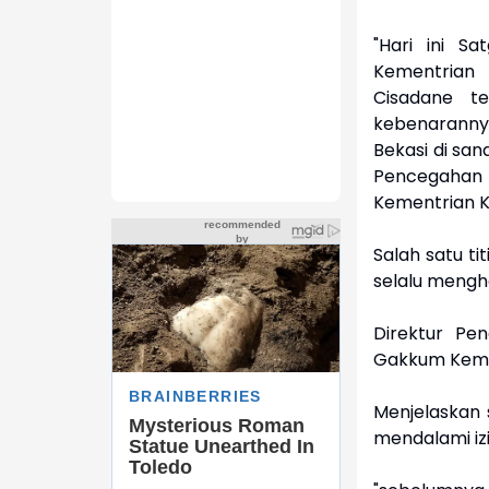
"Hari ini S
Kementrian 
Cisadane t
kebenaranny
Bekasi di san
Pencegahan
Kementrian Ke
Salah satu ti
selalu mengh
Direktur Pe
Gakkum Kemen
Menjelaskan 
mendalami iz