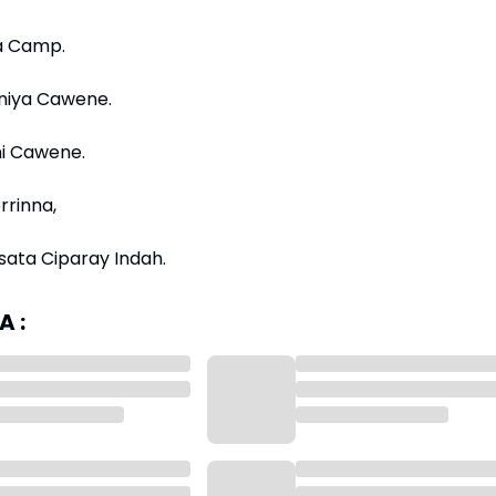
ra Camp.
aniya Cawene.
ini Cawene.
orrinna,
sata Ciparay Indah.
 :