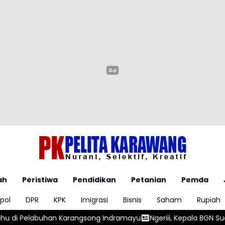
ah
Peristiwa
Pendidikan
Petanian
Pemda
pol
DPR
KPK
Imigrasi
Bisnis
Saham
Rupiah
angsong Indramayu
Ngeriii, Kepala BGN Sudaryono Ungkapkan