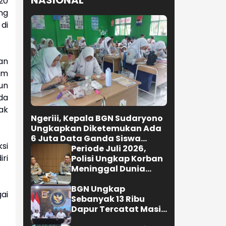
NASIONAL
20
ng
 di
an
um
un
da
ak
Ngeriii, Kepala BGN Sudaryono
Ungkapkan Diketemukan Ada
6 Juta Data Ganda Siswa
si
Penerima MBG
Periode Juli 2026,
ri
Polisi Ungkap Korban
Meninggal Dunia
Akibat Lakalantas
Semester 1 Turun
BGN Ungkap
ai
22,92 Persen
Sebanyak 13 Ribu
Dapur Tercatat Masih
Berada Dalam