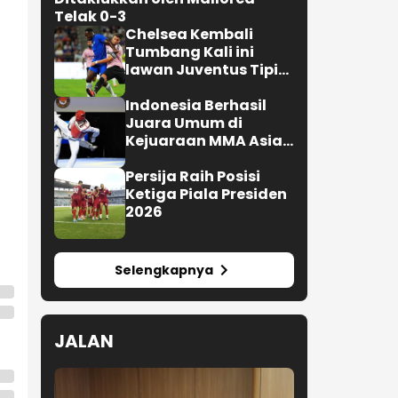
Telak 0-3
Chelsea Kembali
Tumbang Kali ini
lawan Juventus Tipis
0-1
Indonesia Berhasil
Juara Umum di
Kejuaraan MMA Asian
Championship 2026
Persija Raih Posisi
Ketiga Piala Presiden
2026
Selengkapnya
JALAN