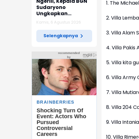
Ngeriii, Kepala BGN
1. The Michael
Sudaryono
Ungkapkan
2. Villa Lemb
Diketemukan Ada 6
Kamis, 6 Agustus 2026
Juta Data Ganda
Siswa Penerima MBG
3. Villa Alam 
Selengkapnya
4. Villa Pakis A
5. Villa kita 
6. Villa Army
7. Villa Muti
8. Villa 204 
9. Villa Intan
10. Villa Rimera