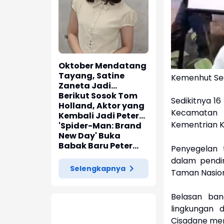
Oktober Mendatang
Tayang, Satine
Kemenhut Seg
Zaneta Jadi
Pemeran Utama Film
Berikut Sosok Tom
Sedikitnya 16
Siti Si Vampir
Holland, Aktor yang
Kecamatan 
Kembali Jadi Peter
Kementrian K
Parker di 'Spider-
'Spider-Man: Brand
Man: Brand New Day'
New Day' Buka
Babak Baru Peter
Penyegelan t
Parker di Marvel
dalam pendir
Cinematic Universe
Selengkapnya
Taman Nasion
Belasan ban
lingkungan 
Cisadane men