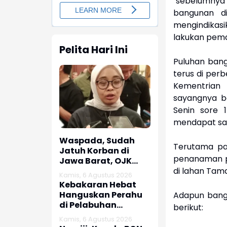
"sebelumnya
bangunan d
mengindikasik
lakukan pem
Pelita Hari Ini
Puluhan bang
terus di perb
Kementrian
sayangnya b
Senin sore 
mendapat sam
Waspada, Sudah
Terutama pa
Jatuh Korban di
penanaman po
Jawa Barat, OJK
dan Polisi Ungkap
di lahan Tama
Kamis, 6 Agustus 2026
Dugaan Penipuan
Kebakaran Hebat
Modus Titip Limit
Hanguskan Perahu
Adapun bangu
Paylater
di Pelabuhan
berikut:
Karangsong
Kamis, 6 Agustus 2026
Indramayu