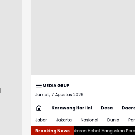
MEDIA GRUP
Jumat, 7 Agustus 2026
Karawang Hari Ini
Desa
Daer
Jabar
Jakarta
Nasional
Dunia
Par
aylater
Kebakaran Hebat Hanguskan Perahu di Pelabuhan Kar
Breaking News