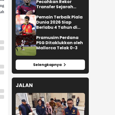
ang
gah
Ditahan Singapura, Timnas
Indonesia Gagal Lolos ke
Semifinal AFF 2026
Yan Diomande
Pecahkan Rekor
Transfer Sejarah
Sepak Bola Eropa
Pemain Terbaik Piala
Dunia 2026 Siap
Berlabu 4 Tahun di
Barcelona
Pramusim Perdana
PSG Ditaklukkan oleh
Mallorca Telak 0-3
Selengkapnya