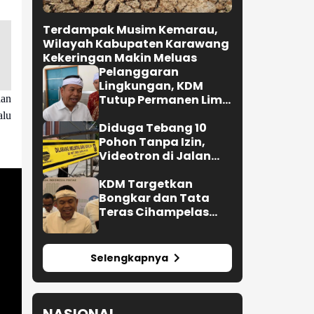
aan
alu
Terdampak Musim Kemarau,
Wilayah Kabupaten Karawang
Kekeringan Makin Meluas
Pelanggaran
Lingkungan, KDM
Tutup Permanen Lima
Tambang Batu Kapur
di Cipatat
Diduga Tebang 10
Pohon Tanpa Izin,
Videotron di Jalan
R.E. Martadinata
Bandung Disegel
KDM Targetkan