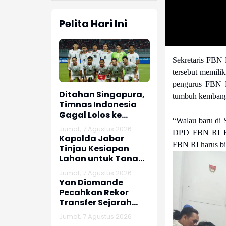
Pelita Hari Ini
Sekretaris FBN
tersebut memili
pengurus FBN RI
Ditahan Singapura,
tumbuh kembangk
Timnas Indonesia
Gagal Lolos ke
“Walau baru di 
Semifinal AFF 2026
Jumat, 7 Agustus 2026
DPD FBN RI Kar
Kapolda Jabar
FBN RI harus bi
Tinjau Kesiapan
Lahan untuk Tanam
Bibit Bawang Putih
Jumat, 7 Agustus 2026
di Subang
Yan Diomande
Pecahkan Rekor
Transfer Sejarah
Sepak Bola Eropa
Jumat, 7 Agustus 2026