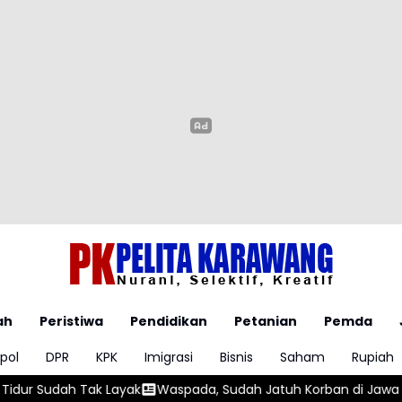
ah
Peristiwa
Pendidikan
Petanian
Pemda
pol
DPR
KPK
Imigrasi
Bisnis
Saham
Rupiah
a, Sudah Jatuh Korban di Jawa Barat, OJK dan Polisi Ungkap Dug