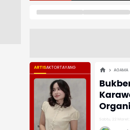
ARTIS
AKTOR
TAYANG
AGAMA
Bukber
Karaw
Organi
Sabtu, 22 Maret 2