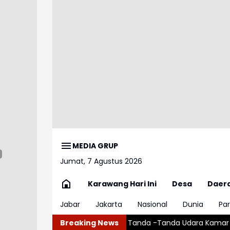
MEDIA GRUP
Jumat, 7 Agustus 2026
Karawang Hari Ini
Desa
Daer
Jabar
Jakarta
Nasional
Dunia
Par
nilah Tanda -Tanda Udara Kamar Tidur Sudah Tak Layak
Breaking News
Waspad