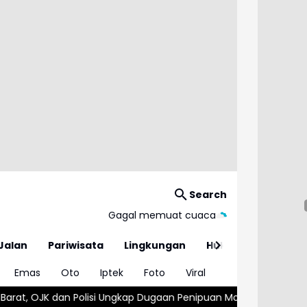
Search
Gagal memuat cuaca
Jalan
Pariwisata
Lingkungan
Hukum
Emas
Oto
Iptek
Foto
Viral
aan Penipuan Modus Titip Limit Paylater
Kebakaran Hebat Ha