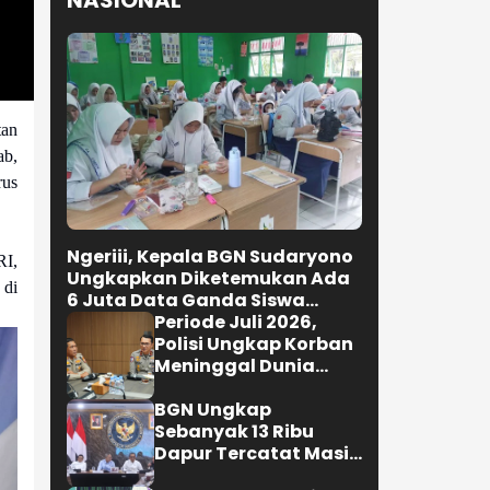
Bongkar dan Tata
Teras Cihampelas
Beres Oktober 2026
Selengkapnya
tan
ab,
NASIONAL
rus
RI,
 di
Ngeriii, Kepala BGN Sudaryono
Ungkapkan Diketemukan Ada
6 Juta Data Ganda Siswa