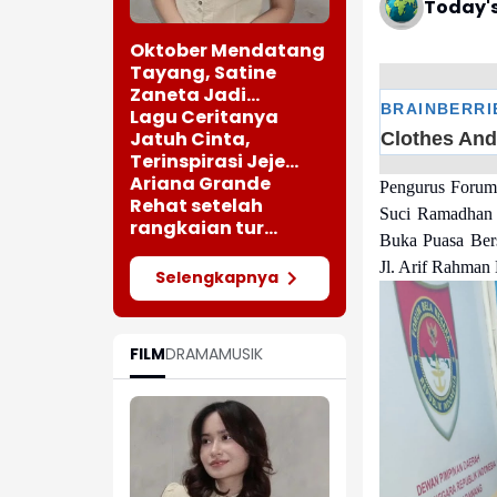
Today'
Oktober Mendatang
Tayang, Satine
Zaneta Jadi
Pemeran Utama Film
Lagu Ceritanya
Siti Si Vampir
Jatuh Cinta,
Terinspirasi Jeje
saat Bertemu
Ariana Grande
Pengurus Forum
Perempuan Cantik
Rehat setelah
Suci Ramadhan 
rangkaian tur
Buka Puasa Ber
"Eternal Sunshine"
Jl. Arif Rahman
Selengkapnya
FILM
DRAMA
MUSIK