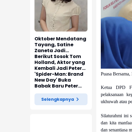
Oktober Mendatang
Tayang, Satine
Zaneta Jadi
Pemeran Utama Film
Berikut Sosok Tom
Siti Si Vampir
Holland, Aktor yang
Kembali Jadi Peter
Parker di 'Spider-
'Spider-Man: Brand
Puasa Bersama, 
Man: Brand New Day'
New Day' Buka
Babak Baru Peter
Ketua DPD FB
Parker di Marvel
pelaksanaan ke
Cinematic Universe
Selengkapnya
ukhuwah atau p
Silaturahmi in
dan kita manfaa
dan senantiasa 