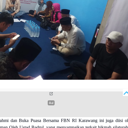
urahmi dan Buka Puasa Bersama FBN RI Karawang ini juga diisi o
man Oleh Ustad Badrul, yang menyampaikan terkait hikmah silatura