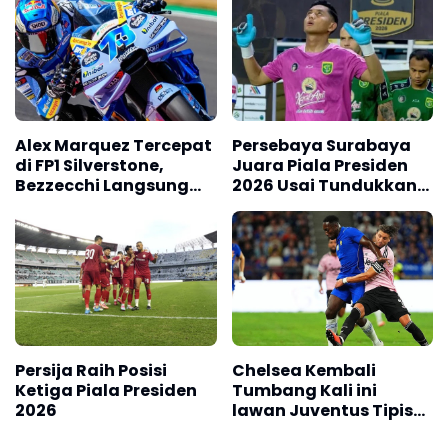
Alex Marquez Tercepat
Persebaya Surabaya
di FP1 Silverstone,
Juara Piala Presiden
Bezzecchi Langsung
2026 Usai Tundukkan
Mengancam
Persib Bandung Lewat
Adu Penalti
Persija Raih Posisi
Chelsea Kembali
Ketiga Piala Presiden
Tumbang Kali ini
2026
lawan Juventus Tipis
0-1