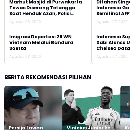
Marbut Masjid di Purwakarta
Ditahan Sing
Tewas Diserang Tetangga
Indonesia Gag
Saat Hendak Azan, Polisi
Semifinal AFF
Amankan Barang Bukti Sajam
Agustus 08, 2026
Agustus 07, 2026
Imigrasi Deportasi 25 WN
Indonesia Su
Vietnam Melalui Bandara
Xabi Alonso 
Soetta
Chelsea Data
Agustus 08, 2026
Agustus 07, 2026
BERITA REKOMENDASI PILIHAN
Persija Lawan
Vinícius Júnior ke
K