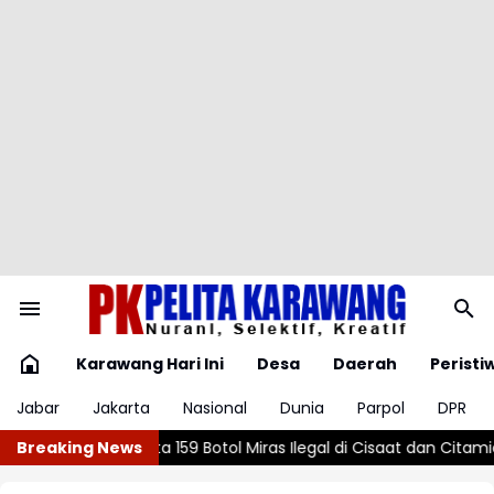
Karawang Hari Ini
Desa
Daerah
Peristi
Jabar
Jakarta
Nasional
Dunia
Parpol
DPR
9 Botol Miras Ilegal di Cisaat dan Citamiang
Breaking News
Marbut Masjid di Pu