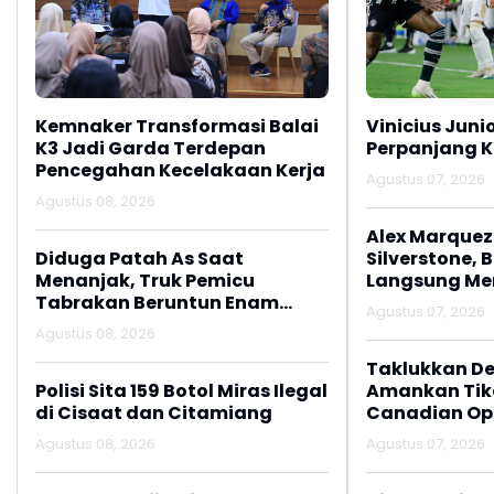
Kemnaker Transformasi Balai
Vinicius Juni
K3 Jadi Garda Terdepan
Perpanjang K
Pencegahan Kecelakaan Kerja
Agustus 07, 2026
Agustus 08, 2026
Alex Marquez 
Diduga Patah As Saat
Silverstone, 
Menanjak, Truk Pemicu
Langsung M
Tabrakan Beruntun Enam
Agustus 07, 2026
Kendaraan di Ciwidey
Agustus 08, 2026
Diselidiki Polisi
Taklukkan De
Polisi Sita 159 Botol Miras Ilegal
Amankan Tike
di Cisaat dan Citamiang
Canadian Op
Agustus 08, 2026
Agustus 07, 2026