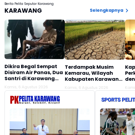
Berita Pelita Seputar Karawang
KARAWANG
Selengkapnya
Dikira Begal Sempat
Terdampak Musim
Kap
Disiram Air Panas, Dua
Kemarau, Wilayah
Per
Santri di Karawang
Kabupaten Karawang
den
Terluka Akibat Aksi
Kekeringan Makin
Mel
Kamis, 6 Agustus 2026
Kamis, 6 Agustus 2026
Kami
Oknum Linmas
Meluas
Ber