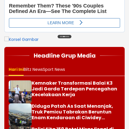
1
2
3
4
5
6
7
8
Headline Grup Media
Hari Ini
Biltz News
Sport News
Kemnaker Transformasi Balai K3
Jadi Garda Terdepan Pencegahan
Kecelakaan Kerja
Diduga Patah As Saat Menanjak,
Truk Pemicu Tabrakan Beruntun
Enam Kendaraan di Ciwidey
Diselidiki Polisi