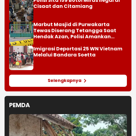
Polisi Sita 159 Botol Miras Ilegal di
Cisaat dan Citamiang
Marbut Masjid di Purwakarta
Tewas Diserang Tetangga Saat
Hendak Azan, Polisi Amankan
Barang Bukti Sajam
Imigrasi Deportasi 25 WN Vietnam
Melalui Bandara Soetta
Selengkapnya
PEMDA