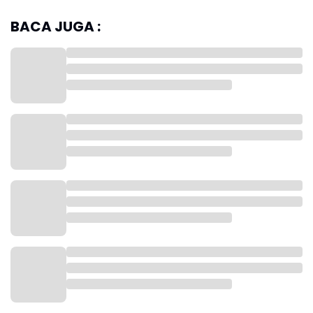
sebesar Rp200 ribu kepada 1000 anak yatim di 30
kecamatan serta bingkisan sembako kepada 1123
BACA JUGA :
orang sopir angkot dan ojek pangkalan.
Dalam kesempatan tersebut, Wakil Bupati Karawang
H. Maslani menyampaikan bahwa ramadhan
merupakan bulan penuh berkah dan setiap kebaikan
dilipat gandakan.