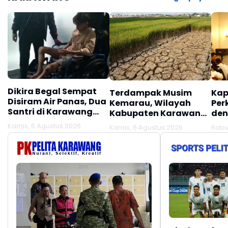
Dikira Begal Sempat
Terdampak Musim
Kap
Disiram Air Panas, Dua
Kemarau, Wilayah
Per
Santri di Karawang
Kabupaten Karawang
den
Terluka Akibat Aksi
Kekeringan Makin
Mel
Kamis, 6 Agustus 2026
Kamis, 6 Agustus 2026
Rabu
Oknum Linmas
Meluas
Ber