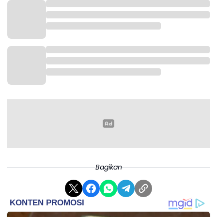
Ia berharap dengan adanya kegiatan tersebut
mampu menjadi inspirasi dan motivasi kepada
semua untuk bisa berbagi kepada yang
membutuhkan serta memberikan santunan kepada
anak yatim.
"Semoga ini dapat meringankan beban dan terus
Bagikan
semangat semoga ramadhan ini membawa berkah
dan kebaikan untuk kita semua serta kebaikan untuk
Kabupaten Karawang semakin maju dan sejahtera,"
ujarnya