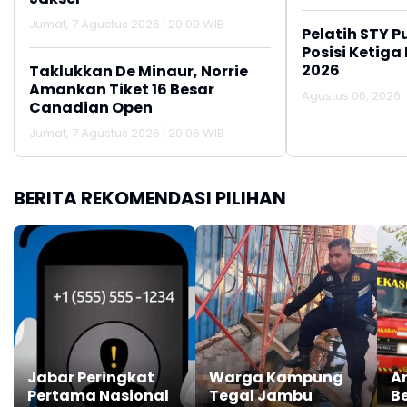
Jumat, 7 Agustus 2026 | 20:09 WIB
Pelatih STY P
Posisi Ketiga
2026
Taklukkan De Minaur, Norrie
Amankan Tiket 16 Besar
Agustus 06, 2026
Canadian Open
Jumat, 7 Agustus 2026 | 20:06 WIB
BERITA REKOMENDASI PILIHAN
Jabar Peringkat
Warga Kampung
An
Pertama Nasional
Tegal Jambu
Be