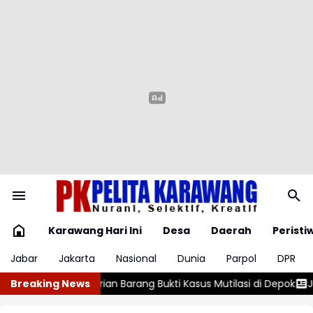
Karawang Hari Ini
Desa
Daerah
Peristi
Jabar
Jakarta
Nasional
Dunia
Parpol
DPR
i Kasus Mutilasi di Depok
Breaking News
Jutaan Obat Terlarang dan Miras Dih