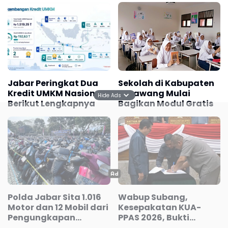
Disegel
Meluas
Jabar Peringkat Dua
Sekolah di Kabupaten
Kredit UMKM Nasional,
Karawang Mulai
Hide Ads
Berikut Lengkapnya
Bagikan Modul Gratis
Polda Jabar Sita 1.016
Wabup Subang,
Motor dan 12 Mobil dari
Kesepakatan KUA-
Pengungkapan
PPAS 2026, Bukti
Kejahatan Jalanan
Sinergi Eksekutif-