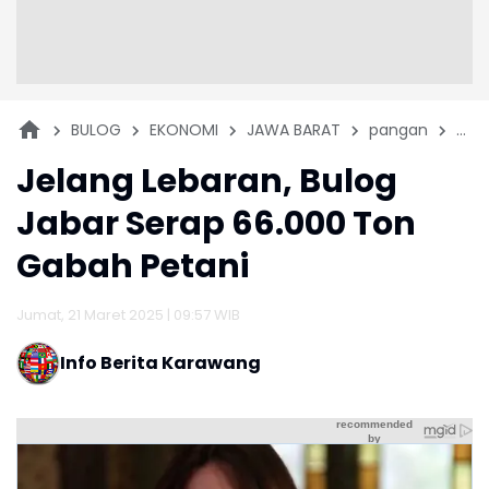
BULOG
EKONOMI
JAWA BARAT
pangan
PER
Jelang Lebaran, Bulog
Jabar Serap 66.000 Ton
Gabah Petani
Jumat, 21 Maret 2025 | 09:57 WIB
Info Berita Karawang