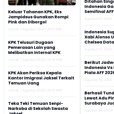
Ditahan Sing
Indonesia Gag
Semifinal AFF
Keluar Tahanan KPK, Eks
Jampidsus Gunakan Rompi
Agustus 07, 2026
Pink dan Diborgol
Jumat, 7 Agustus 2026 | 20:17 WIB
Indonesia Su
Xabi Alonso 
Chelsea Data
KPK Telusuri Dugaan
Pemerasan Lain yang
Agustus 07, 2026
Melibatkan Internal KPK
Jumat, 7 Agustus 2026 | 20:14 WIB
Berikut Jadw
Indonesia Vs
Piala AFF 202
KPK Akan Periksa Kepala
Kantor Imigrasi Jaksel Terkait
Agustus 06, 2026
Temuan Uang
Jumat, 7 Agustus 2026 | 20:12 WIB
Berhasil Tun
Lewat Adu Pin
Surabaya Jua
Teka Teki Temuan Senpi-
2026
Narkoba di Sekolah Swasta
Agustus 06, 2026
Jaksel