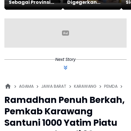
Sebagai Provinsi
Digegerkan
Si
dengan Jumlah
Penemuan Janin
A
Laporan dan
Bayi Dalam Kondisi
T
Korban Penipuan
Tewas
Digital
Next Story
AGAMA
JAWA BARAT
KARAWANG
PEMDA
RA
Ramadhan Penuh Berkah,
Pemkab Karawang
Santuni 1000 Yatim Piatu