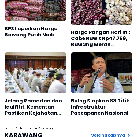
BPS Laporkan Harga
Harga Pangan Hari Ini:
Bawang Putih Naik
Cabe Rawit Rp47.759,
Bawang Merah
Rp39.719/kg
Jelang Ramadan dan
Bulog Siapkan 88 Titik
Idulfitri, Kementan
Infrastruktur
Pastikan Kejahatan
Pascapanen Nasional
Pangan Ditindak
Tegas
Berita Pelita Seputar Karawang
KARAWANG
Selengkapnya