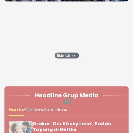
Headline Grup Media
Hari Ini
Biltz News
Sport News
Drakor ‘Our Sticky Love’, Sudan
Hide Ads
Tayang di Netflix
Bakar Ban Berujung Ledakan,
Rumah Warga di Cimahi Selatan
Terbakar
Resmi Dibuka! Partai Demokrat
Jawa Barat Buka Pendaftaran
Bakal Calon Ketua DPD
Nottingham Forest Sepakati
Transfer Ousmane Diomande