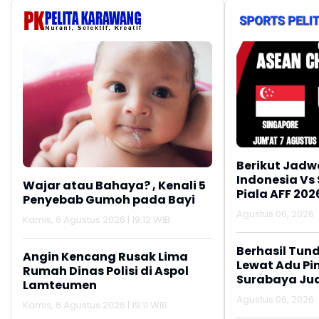
Meluas
Ber
Berikut Jadw
Indonesia Vs
Wajar atau Bahaya? , Kenali 5
Piala AFF 202
Penyebab Gumoh pada Bayi
Agustus 06, 2026
Kamis, 6 Agustus 2026 | 19:12 WIB
Berhasil Tun
Angin Kencang Rusak Lima
Lewat Adu Pin
Rumah Dinas Polisi di Aspol
Surabaya Jua
Lamteumen
2026
Agustus 06, 2026
Kamis, 6 Agustus 2026 | 19:11 WIB