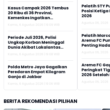
Pelatih STY P
Kasus Campak 2026 Tembus
Posisi Ketiga
20 Ribu di 36 Provinsi,
2026
Kemenkes Ingatkan
Pentingnya Imunisasi
Agustus 06, 2026
Kamis, 6 Agustus 2026 | 19:09 WIB
Lanjutan
Pelatih Marc
Periode Juli 2026, Polisi
Arema FC Pu
Ungkap Korban Meninggal
Penting Hada
Dunia Akibat Lakalantas
Semester 1 Turun 22,92 Persen
Agustus 06, 2026
Kamis, 6 Agustus 2026 | 19:08 WIB
Arema FC Ga
Polda Metro Jaya Gagalkan
Peringkat Tig
Peredaran Empat Kilogram
2026 Setelah 
Ganja di Jakbar
Persija Jakar
Agustus 06, 2026
Kamis, 6 Agustus 2026 | 19:06 WIB
BERITA REKOMENDASI PILIHAN