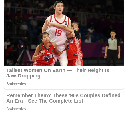
membuat pengunjung yang ingin menghabiskan
waktu lebih lama dapat menikmati liburan tanpa
harus khawatir soal akomodasi.
Bagi Anda yang berencana mengunjungi Taman Air
Darajat Pass, ada beberapa tips agar liburan
semakin menyenangkan.
Pertama, datanglah pada hari kerja atau di luar
musim liburan untuk menghindari keramaian dan
mendapatkan pengalaman yang lebih santai.
Kedua, pastikan membawa perlengkapan renang
dan pakaian ganti agar aktivitas bermain air menjadi
lebih maksimal.