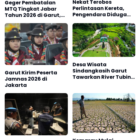
Nekat Terobos
Geger Pembatalan
Perlintasan Kereta,
MTQ Tingkat Jabar
Pengendara Diduga
Tahun 2026 di Garut,
Keroyok Petugas
Ini Tanggapan Wakil
Wali Kota
Tasikmalaya Diky
Candra
Desa Wisata
Sindangkasih Garut
Garut Kirim Peserta
Tawarkan River Tubing
Jamnas 2026 di
dan Wisata Budaya
Jakarta