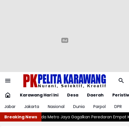
Karawang Hari Ini
Desa
Daerah
Peristi
Jabar
Jakarta
Nasional
Dunia
Parpol
DPR
agalkan Peredaran Empat Kilogram Ganja di Jakbar
Breaking News
Pramusim 