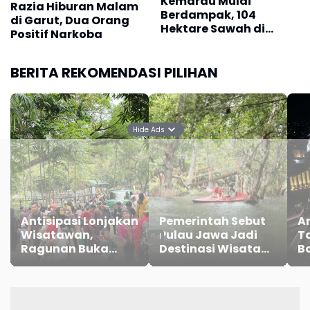
Kemarau Mulai
Razia Hiburan Malam
Berdampak, 104
di Garut, Dua Orang
Hektare Sawah di
Positif Narkoba
Garut Terdampak
Kekeringan
BERITA REKOMENDASI PILIHAN
Hide Ads
Antisipasi Lonjakan
Pemerintah Sebut
A
Wisatawan,
Pulau Jawa Jadi
T
Ragunan Buka
Destinasi Wisata
B
Lebih Pagi Saat
Favorit Liburan
J
Nataru 2026
Nataru 2025/2026
Ba
P