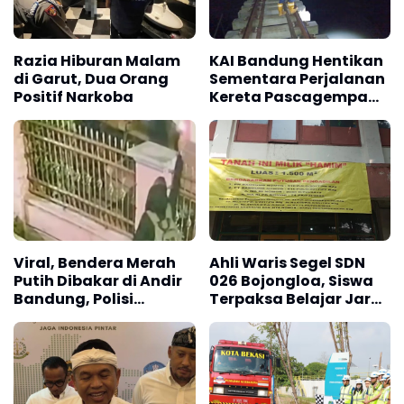
Razia Hiburan Malam
KAI Bandung Hentikan
di Garut, Dua Orang
Sementara Perjalanan
Positif Narkoba
Kereta Pascagempa
Pangandaran
Viral, Bendera Merah
Ahli Waris Segel SDN
Putih Dibakar di Andir
026 Bojongloa, Siswa
Bandung, Polisi
Terpaksa Belajar Jarak
Lakukan Penyelidikan
Jauh