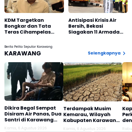
KDM Targetkan
Antisipasi Krisis Air
Bongkar dan Tata
Bersih, Bekasi
Teras Cihampelas
Siagakan 11 Armada
Beres Oktober 2026
Water Trucking
Berita Pelita Seputar Karawang
KARAWANG
Selengkapnya
Dikira Begal Sempat
Terdampak Musim
Kap
Disiram Air Panas, Dua
Kemarau, Wilayah
Per
Santri di Karawang
Kabupaten Karawang
den
Terluka Akibat Aksi
Kekeringan Makin
Mel
Kamis, 6 Agustus 2026
Kamis, 6 Agustus 2026
Rabu
Oknum Linmas