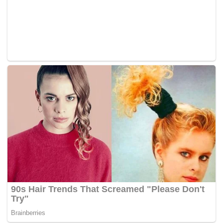
Selain itu, jangan lupa mencoba menu khas di rumah
makan setempat yang sudah banyak mendapat
ulasan positif dari para pengunjung.
Terakhir, manfaatkan fasilitas outbond untuk
menambah keasyikan bersama keluarga dan
menjadikan momen liburan lebih berkesan.
Dengan segala keunggulan yang ditawarkan, Taman
Air Darajat Pass menjadi destinasi yang wajib
dikunjungi bagi Anda yang ingin menikmati liburan
seru dengan anggaran terjangkau.
Segera rencanakan perjalanan Anda ke Garut dan
nikmati suasana alam yang asri sambil menciptakan
kenangan tak terlupakan bersama orang tercinta.
(*)