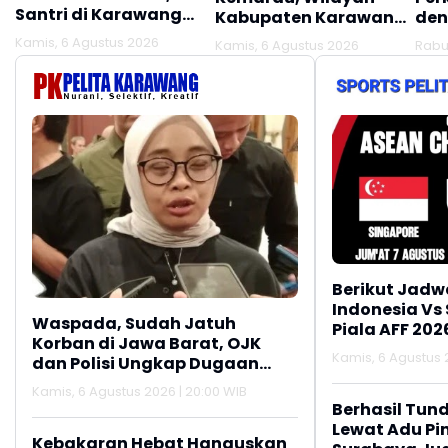
Santri di Karawang
Kabupaten Karawang
den
Terluka Akibat Aksi
Kekeringan Makin
Mel
Kamis, 6 Agustus 2026
Kamis, 6 Agustus 2026
Rabu
Oknum Linmas
Meluas
Ber
Berikut Jadw
Indonesia Vs
Waspada, Sudah Jatuh
Piala AFF 202
Korban di Jawa Barat, OJK
Kamis, 6 Agustus 2
dan Polisi Ungkap Dugaan
Penipuan Modus Titip Limit
Kamis, 6 Agustus 2026 | 20:00 WIB
Paylater
Berhasil Tun
Lewat Adu Pin
Kebakaran Hebat Hanguskan