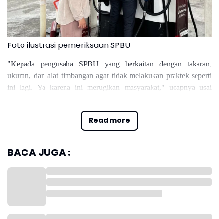
Foto ilustrasi pemeriksaan SPBU
"Kepada pengusaha SPBU yang berkaitan dengan takaran,
ukuran, dan alat timbangan agar tidak melakukan praktek seperti
ini lagi. Ya karena ini merugikan masyarakat," ucapnya usai
melakukan expose di SPBU Pertamina milik pengusaha di Jalan
Alternatif Sentul, Kabupaten Bogor, Jawa Barat, Rabu
Read more
(19/3/2025).
BACA JUGA :
Ia menegaskan, pemerintah akan memperketat pengawasan
terhadap SPBU. Setiap pelanggaran akan ditindak tegas tanpa