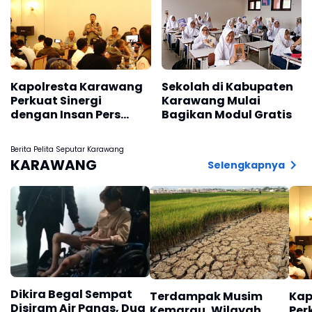
Kapolresta Karawang
Sekolah di Kabupaten
Perkuat Sinergi
Karawang Mulai
dengan Insan Pers
Bagikan Modul Gratis
Melalui Silaturahmi
Bersama Media
Berita Pelita Seputar Karawang
KARAWANG
Selengkapnya
Dikira Begal Sempat
Terdampak Musim
Kap
Disiram Air Panas, Dua
Kemarau, Wilayah
Per