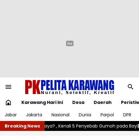
Karawang Hari Ini
Desa
Daerah
Peristi
Jabar
Jakarta
Nasional
Dunia
Parpol
DPR
5 Penyebab Gumoh pada Bayi
Breaking News
Angin Kencang Rusak Lima Rumah 