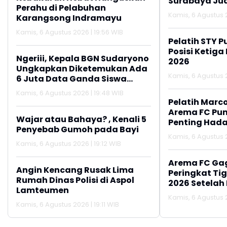
Surabaya Jua
Perahu di Pelabuhan
2026
Kamis, 6 Agustus 2
Karangsong Indramayu
Kamis, 6 Agustus 2026 | 19:56 WIB
Pelatih STY P
Posisi Ketiga
Ngeriii, Kepala BGN Sudaryono
2026
Ungkapkan Diketemukan Ada
Kamis, 6 Agustus 2
6 Juta Data Ganda Siswa
Penerima MBG
Kamis, 6 Agustus 2026 | 19:48 WIB
Pelatih Marc
Arema FC Pu
Wajar atau Bahaya? , Kenali 5
Penting Hada
Penyebab Gumoh pada Bayi
Kamis, 6 Agustus 2
Kamis, 6 Agustus 2026 | 19:12 WIB
Arema FC Ga
Angin Kencang Rusak Lima
Peringkat Tig
Rumah Dinas Polisi di Aspol
2026 Setelah 
Lamteumen
Persija Jakar
Kamis, 6 Agustus 2
Kamis, 6 Agustus 2026 | 19:11 WIB