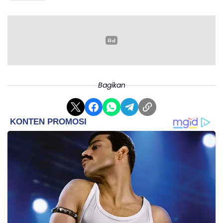
Kementerian Perdagangan (Kemendag) bersama kepolisian akan
terus mengawasi pelanggaran yang dilakukan pengusaha SPBU.
Pengawasan ini akan semakin diperketat menjelang Lebaran
Bagikan
2025.
Menteri Perdagangan (Mendag) Budi Santoso menegaskan,
konsumsi BBM meningkat saat Lebaran. Pemerintah ingin
memastikan masyarakat tidak dirugikan oleh kecurangan takaran
BBM.
"Dan ini mendekati lebaran, jadi kami akan lebih berketat lagi.
Jangan sampai masyarakat khususnya kalau mau lebaran kan
konsumsi BBM-nya bertambah. Jangan sampai dirugikan," ucap
Dirtipidter Bareskrim Polri, Brigjen Pol Nunung Syaifuddin usai
melakukan expose di SPBU Pertamina milik pengusaha di Jalan