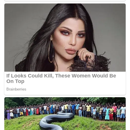
Foto ilustrasi
Menurutnya, pengawasan akan dilakukan bersama Polri dan
instansi terkait lainnya. Pemerintah ingin memastikan takaran
BBM sesuai ketentuan yang berlaku.
Lebih lanjut, ia mengungkapkan langkah ini diambil untuk
melindungi hak konsumen. Masyarakat berhak mendapatkan
BBM dengan takaran yang benar.