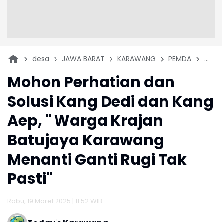
desa
JAWA BARAT
KARAWANG
PEMDA
TOP 
Mohon Perhatian dan
Solusi Kang Dedi dan Kang
Aep, " Warga Krajan
Batujaya Karawang
Menanti Ganti Rugi Tak
Pasti"
Rabu, 19 Maret 2025 | 11:52 WIB