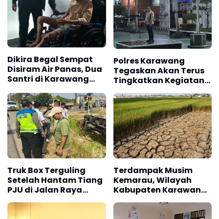
Dikira Begal Sempat
Polres Karawang
Disiram Air Panas, Dua
Tegaskan Akan Terus
Santri di Karawang
Tingkatkan Kegiatan
Terluka Akibat Aksi
Patroli Demi
Oknum Linmas
Keamanan dan
Ketertiban
Truk Box Terguling
Terdampak Musim
Setelah Hantam Tiang
Kemarau, Wilayah
PJU di Jalan Raya
Kabupaten Karawang
Interchange Karawang
Kekeringan Makin
Barat
Meluas