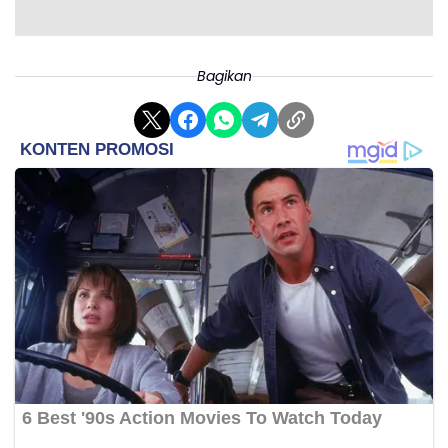
Tangkap Tangan (OTT) awal Januari 2020 lalu, KPK
selalu gagal menangkap Harun.
Bagikan
Diketahui, KPK menetapkan Hasto sebagai tersangka
atas dua kasus dugaan korupsi. Yakni kasus dugaan
suap terkait PAW anggota DPR periode 2019-2024
dan kasus perintangan penyidikannya.
Dalam kasus suap, Hasto bersama Harun Masiku dan
orang kepercayaannya Donny Tri Istiqomah, diduga
memberikan suap kepada Wahyu Setiawan. KPK
menemukan bukti bahwa sebagian uang yang
digunakan untuk menyuap Wahyu berasal dari Hasto.
(*)