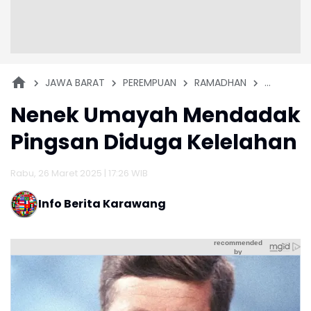
JAWA BARAT
PEREMPUAN
RAMADHAN
TASIKMAL
Nenek Umayah Mendadak
Pingsan Diduga Kelelahan
Rabu, 26 Maret 2025 | 17:26 WIB
Info Berita Karawang