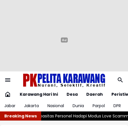
Karawang Hari Ini
Desa
Daerah
Peristi
Jabar
Jakarta
Nasional
Dunia
Parpol
DPR
nel Hadapi Modus Love Scamming yang Kian Kompleks
Breaking News
KDM Targ