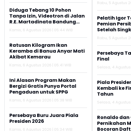
Persib
Rabu, 5 Agustus 2
Diduga Tebang 10 Pohon
Tanpa Izin, Videotron di Jalan
Pelatih Igor 
R.E. Martadinata Bandung
Pemian Persi
Disegel
Setelah Singk
Kamis, 6 Agustus 2026 | 05:44 WIB
Rabu, 5 Agustus 20
Ratusan Kilogram Ikan
Keramba di Banua Anyar Mati
Persebaya Ta
Akibat Kemarau
Final
Kamis, 6 Agustus 2026 | 05:41 WIB
Selasa, 4 Agustus 
Ini Alasan Program Makan
Piala Preside
Bergizi Gratis Punya Portal
Kembali ke Fin
Pengaduan untuk SPPG
Tahun
Kamis, 6 Agustus 2026 | 05:38 WIB
Selasa, 4 Agustus 
Persebaya Buru Juara Piala
Ronaldo dan 
Presiden 2026
Pernikahan M
Bocoran Daft
Kamis, 6 Agustus 2026 | 05:34 WIB