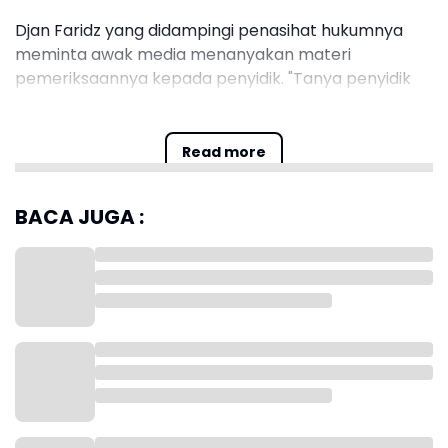
Djan Faridz yang didampingi penasihat hukumnya
meminta awak media menanyakan materi
pemeriksaannya kepada penyidik. "Tanya penyidik
lah, kok tanya saya yang masalah,” kata Djan Faridz
di Kantor KPK, Jakarta, Rabu (26/3/2025).
Read more
BACA JUGA :
Djan Faridz menyerahkan sepenuhnya kepada KPK,
termasuk saat dikonfirmasi mengenai
penggeledahan di rumahnya. "Tanya penyidik,”
katanya.