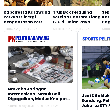
Kapolresta Karawang
Truk Box Terguling
Sek
Perkuat Sinergi
Setelah Hantam Tiang
Kar
dengan Insan Pers
PJU di Jalan Raya
Bag
Melalui Silaturahmi
Interchange
Rabu, 5 Agustus 2026
Selasa, 4 Agustus 2026
Sela
Bersama Media
Karawang Barat
Narkoba Jaringan
Internasional Masuk Bali
Usai Ditaklu
Digagalkan, Modus Knalpot
Bandung, Pela
Bekas Terbongkar
Jakarta STY 
Kamis, 6 Agustus 2026 | 05:47 WIB