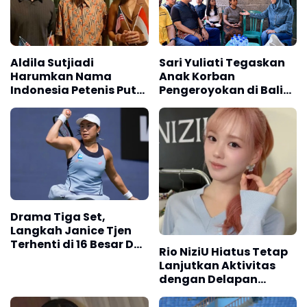
Aldila Sutjiadi
Sari Yuliati Tegaskan
Harumkan Nama
Anak Korban
Indonesia Petenis Putri
Pengeroyokan di Bali
Tanah Air Cetak
Berhak Raih Masa
Sejarah
Depan yang Lebih Baik
Drama Tiga Set,
Langkah Janice Tjen
Terhenti di 16 Besar DC
Rio NiziU Hiatus Tetap
Open 2026
Lanjutkan Aktivitas
dengan Delapan
Anggota