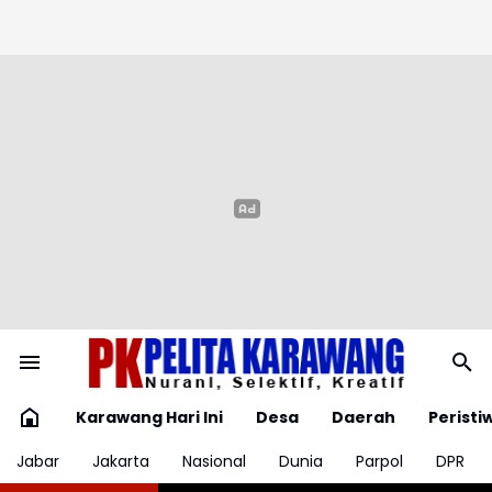
Karawang Hari Ini
Desa
Daerah
Peristi
Jabar
Jakarta
Nasional
Dunia
Parpol
DPR
m Melonjak Rp50.000
Breaking News
Rupiah Dibuka Menguat Ditopang Harga M