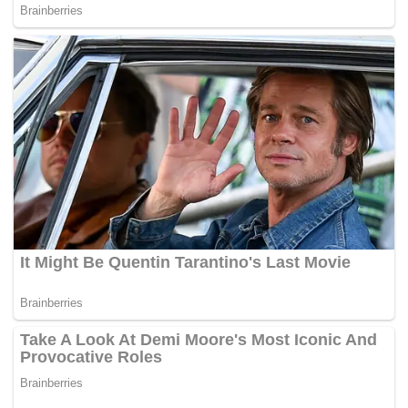
Ia juga menjelaskan, menjelang lebaran jumlah
pengunjung dan juga penjualan mengalami
peningkatan. Hal ini dikarenakan sejumlah
masyarakat terutama pekerja ada yang sudah
mendapatkan Tunjangan Hari Raya (THR).
"Jadi saya lihat traficnya meningkat dobel
dibandingkan dengan minggu lalu. Penjualannya juga
meningkat dua setengah kali dari hari biasanya," kata
dia.(*)