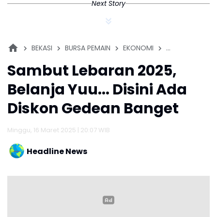
BEKASI
BURSA PEMAIN
EKONOMI
JAWA BARAT
Sambut Lebaran 2025,
Belanja Yuu... Disini Ada
Diskon Gedean Banget
Minggu, 16 Maret 2025 | 20:07 WIB
Headline News
Sejumlah ritel yang menjual produk fashion di Kota