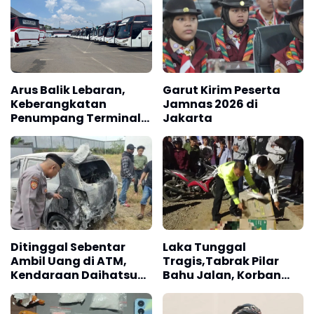
Arus Balik Lebaran,
Garut Kirim Peserta
Keberangkatan
Jamnas 2026 di
Penumpang Terminal
Jakarta
Guntur Mendominasi
Ditinggal Sebentar
Laka Tunggal
Ambil Uang di ATM,
Tragis,Tabrak Pilar
Kendaraan Daihatsu
Bahu Jalan, Korban
Ayla Terbakar
Tewas Ditempat