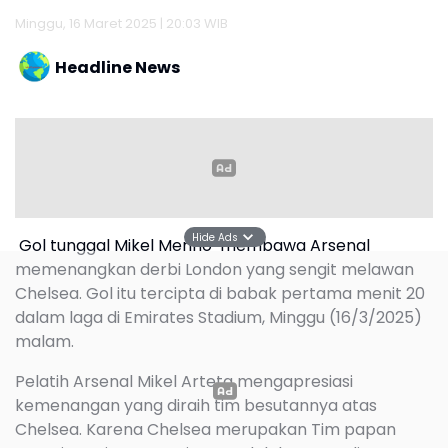
Headline News
Hide Ads
Gol tunggal Mikel Merino membawa Arsenal
memenangkan derbi London yang sengit melawan
Chelsea. Gol itu tercipta di babak pertama menit 20
dalam laga di Emirates Stadium, Minggu (16/3/2025)
malam.
Pelatih Arsenal Mikel Arteta mengapresiasi
kemenangan yang diraih tim besutannya atas
Chelsea. Karena Chelsea merupakan Tim papan
atas Liga Primer Inggris. “Itu adalah pertandingan
besar dan kami ingin menang melawan tim papan