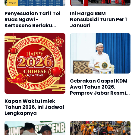
Ruas Ngawi -
Nonsubsidi Turun Per 1
Kertosono Berlaku
Januari
Mulai 5 Januari 2026
Gebrakan Gaspol KDM
Awal Tahun 2026,
Pemprov Jabar Resmi
Larang Penanaman
Kapan Waktu Imlek
Sawit di Jabar
Tahun 2026, Ini Jadwal
Lengkapnya