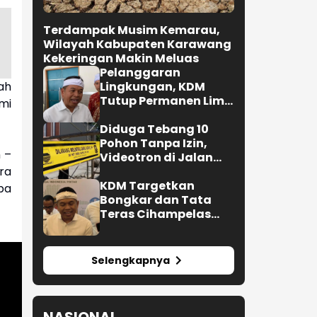
Terdampak Musim Kemarau,
Wilayah Kabupaten Karawang
Kekeringan Makin Meluas
Pelanggaran
ah
Lingkungan, KDM
Tutup Permanen Lima
mi
Tambang Batu Kapur
di Cipatat
Diduga Tebang 10
Pohon Tanpa Izin,
 –
Videotron di Jalan
ra
R.E. Martadinata
Bandung Disegel
KDM Targetkan
pa
Bongkar dan Tata
Teras Cihampelas
Beres Oktober 2026
Selengkapnya