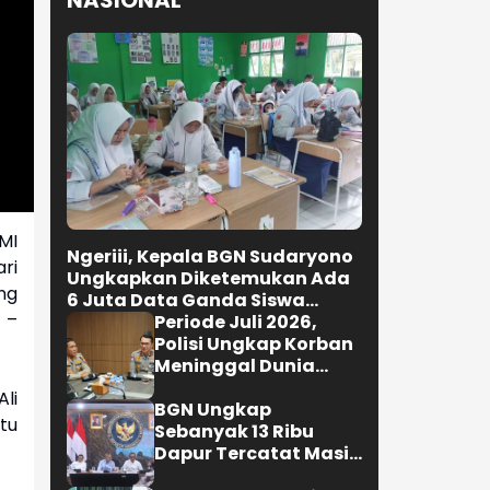
NASIONAL
MI
Ngeriii, Kepala BGN Sudaryono
ri
Ungkapkan Diketemukan Ada
ng
6 Juta Data Ganda Siswa
 –
Penerima MBG
Periode Juli 2026,
Polisi Ungkap Korban
Meninggal Dunia
Akibat Lakalantas
Ali
Semester 1 Turun
BGN Ungkap
tu
22,92 Persen
Sebanyak 13 Ribu
Dapur Tercatat Masih
Berada Dalam