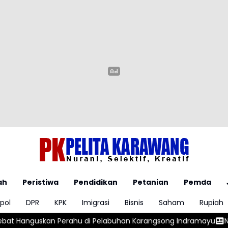
ah
Peristiwa
Pendidikan
Petanian
Pemda
pol
DPR
KPK
Imigrasi
Bisnis
Saham
Rupiah
labuhan Karangsong Indramayu
Ngeriii, Kepala BGN Sudaryon