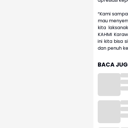
apresiasi kep
“Kami sampaik
mau menyempa
kita laksan
KAHMI Karawa
ini kita bis
dan penuh ke
BACA JUGA