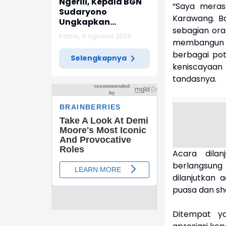
Ngeriii, Kepala BGN
“Saya mera
Sudaryono
Karawang. Ba
Ungkapkan
sebagian ora
Diketemukan Ada 6
Kamis, 6 Agustus 2026
Juta Data Ganda
membangun 
Siswa Penerima MBG
berbagai pot
Selengkapnya
keniscayaan
tandasnya.
Acara dila
berlangsung
dilanjutkan
puasa dan sh
Ditempat y