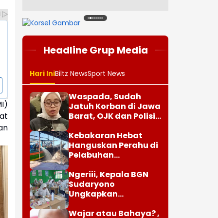
1
2
3
4
5
6
7
8
Headline Grup Media
Hari Ini
Biltz News
Sport News
Waspada, Sudah
I)
Jatuh Korban di Jawa
at
Barat, OJK dan Polisi
Ungkap Dugaan
an
Penipuan Modus Titip
Kebakaran Hebat
Limit Paylater
Hanguskan Perahu di
Pelabuhan
Karangsong
Indramayu
Ngeriii, Kepala BGN
Sudaryono
Ungkapkan
Diketemukan Ada 6
Juta Data Ganda
Wajar atau Bahaya? ,