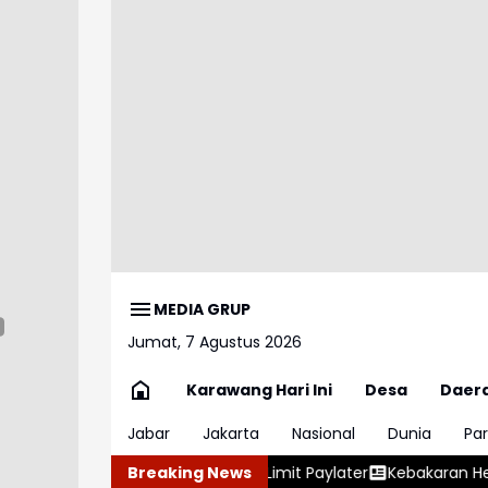
MEDIA GRUP
Jumat, 7 Agustus 2026
Karawang Hari Ini
Desa
Daer
Jabar
Jakarta
Nasional
Dunia
Par
tip Limit Paylater
Breaking News
Kebakaran Hebat Hanguskan Perahu di Pe