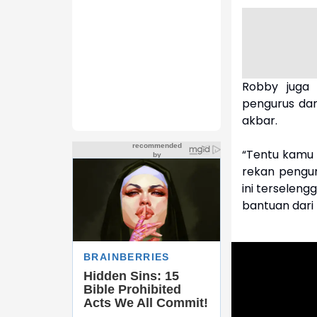
Robby juga 
pengurus da
akbar.
“Tentu kamu 
rekan penguru
ini terseleng
bantuan dari