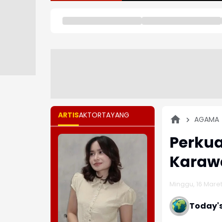
ARTIS
AKTOR
TAYANG
AGAMA
Perkua
Karaw
Minggu, 16 Maret 
Today'