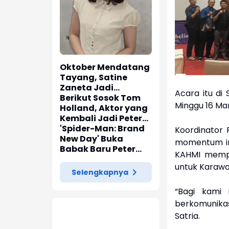
Oktober Mendatang
Tayang, Satine
Zaneta Jadi
Acara itu di
Pemeran Utama Film
Berikut Sosok Tom
Minggu 16 Ma
Siti Si Vampir
Holland, Aktor yang
Kembali Jadi Peter
Parker di 'Spider-
'Spider-Man: Brand
Koordinator
Man: Brand New Day'
New Day' Buka
momentum in
Babak Baru Peter
KAHMI memper
Parker di Marvel
untuk Karawa
Cinematic Universe
Selengkapnya
“Bagi kami 
berkomunika
Satria.