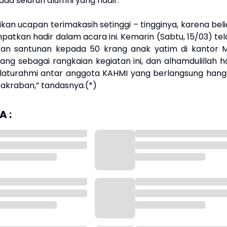
ada seluruh alumni yang hadir.
an ucapan terimakasih setinggi – tingginya, karena beli
tkan hadir dalam acara ini. Kemarin (Sabtu, 15/03) tel
akan santunan kepada 50 krang anak yatim di kantor 
ng sebagai rangkaian kegiatan ini, dan alhamdulillah ha
a silaturahmi antar anggota KAHMI yang berlangsung hang
akraban,” tandasnya.(*)
 :