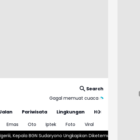
Search
Gagal memuat cuaca
Jalan
Pariwisata
Lingkungan
Hukum
Emas
Oto
Iptek
Foto
Viral
o Ungkapkan Diketemukan Ada 6 Juta Data Ganda Siswa Penerim