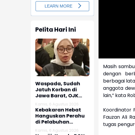
Pelita Hari Ini
Masih sambun
dengan berb
berbagai lata
Waspada, Sudah
anggota dewa
Jatuh Korban di
lain,” kata Rob
Jawa Barat, OJK
dan Polisi Ungkap
Kamis, 6 Agustus 2026
Dugaan Penipuan
Kebakaran Hebat
Koordinator P
Modus Titip Limit
Hanguskan Perahu
Fauzan Ali R
Paylater
di Pelabuhan
tugas pengur
Karangsong
Kamis, 6 Agustus 2026
Indramayu