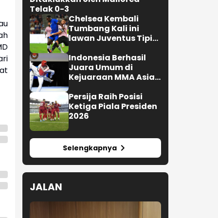
Telak 0-3
Chelsea Kembali
au
Tumbang Kali ini
ah
lawan Juventus Tipis
MD
0-1
Indonesia Berhasil
ri
Juara Umum di
at
Kejuaraan MMA Asian
Championship 2026
Persija Raih Posisi
Ketiga Piala Presiden
2026
Selengkapnya
JALAN